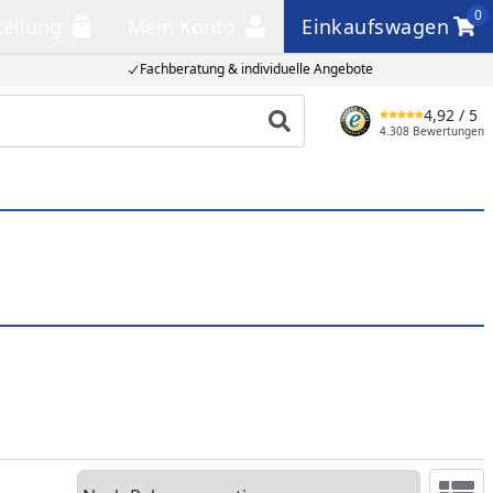
0
tellung
Mein Konto
Einkaufswagen
llung
Mein Konto
Einkaufswagen
Fachberatung & individuelle Angebote
4,92
/ 5
Produkt suchen
4.308 Bewertungen
Sortieren