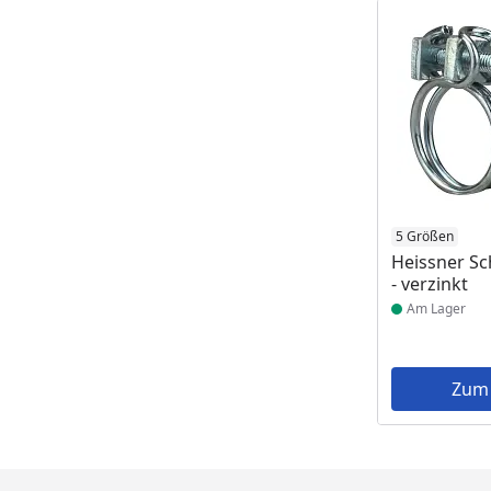
Produkt am
5 Größen
Heissner S
- verzinkt
Am Lager
Zum