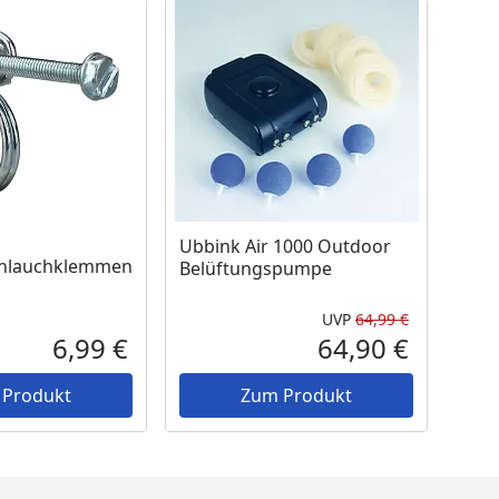
 Lager
Ubbink Air 1000 Outdoor
chlauchklemmen
Belüftungspumpe
UVP
64,99 €
Ursprüngli
6,99 €
64,90 €
Aktueller Preis
Aktueller P
 Produkt
Zum Produkt