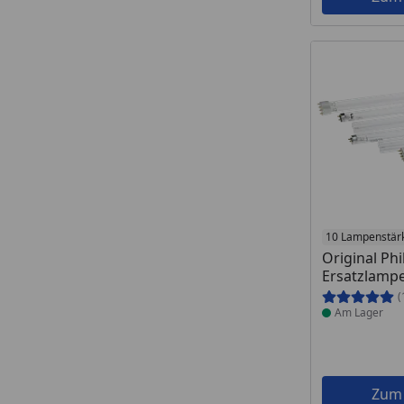
Produkt am
10 Lampenstär
Original Phi
Ersatzlamp
(
Am Lager
Zum