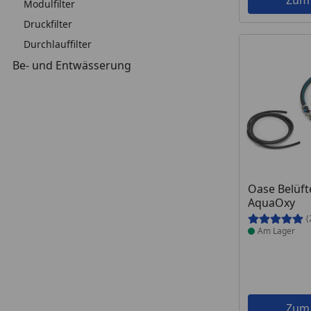
Zum
Modulfilter
Druckfilter
Durchlauffilter
Be- und Entwässerung
Produkt am
Oase Belüft
AquaOxy
(
Am Lager
Zum