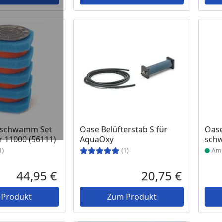
 Lager
Prod
zschwamm Set
Oase Belüfterstab S für
Oas
ar 11000 (56111)
AquaOxy
schw
1)
(1)
Am 
44,95 €
20,75 €
Aktueller Preis
Aktueller P
 Produkt
Zum Produkt