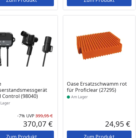
Zum Produkt
Zum Produkt
ukt am Lager
Produkt am Lager
e
Oase Ersatzschwamm rot
serstandsmessgerät
für Proficlear (27295)
l Control (98040)
Am Lager
Lager
-7%
UVP
399,95 €
Rabatt in Prozent
Ursprünglicher Preis
370,07 €
24,95 €
reis
Aktueller Preis
Akt
Zum Produkt
Zum Produkt