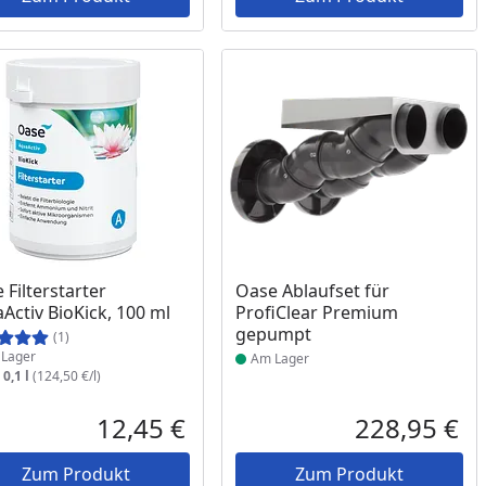
ukt am Lager
Produkt am Lager
 Filterstarter
Oase Ablaufset für
Activ BioKick, 100 ml
ProfiClear Premium
gepumpt
(1)
Lager
Am Lager
:
0,1 l
(124,50 €/l)
12,45 €
228,95 €
reis
Aktueller Preis
Akt
Zum Produkt
Zum Produkt