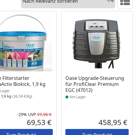
Ansicht 
ukt am Lager
Produkt am Lager
 Filterstarter
Oase Upgrade-Steuerung
Activ Biokick, 1,9 kg
für ProfiClear Premium
EGC (47012)
Lager
:
1,9 kg
(36,59 €/kg)
Am Lager
-29%
UVP
97,95 €
Rabatt in Prozent
Ursprünglicher Preis
69,53 €
458,95 €
reis
Aktueller Preis
Akt