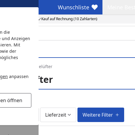
Wunschliste
Meine Bes
Wunschliste
Meine Beste
Kauf auf Rechnung (10 Zahlarten)
m die
e und Anzeigen
ieren. Mit
owie der
mögliches
chfilter und Teichbelüfter
eichbelüfter
ngen
anpassen
gen öffnen
fort lieferbar
Lieferzeit
Weitere Filter