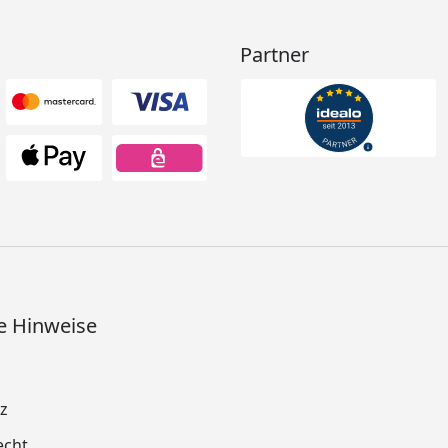
Partner
e Hinweise
z
echt