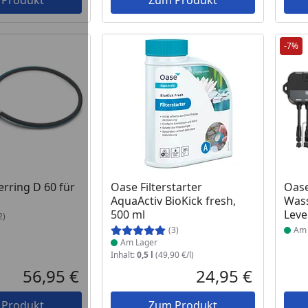
 Produkt
Zum Produkt
-7%
 Lager
Produkt am Lager
Prod
erring D 60 für
Oase Filterstarter
Oas
AquaActiv BioKick fresh,
Was
500 ml
Leve
2)
(3)
Am 
Am Lager
Inhalt:
0,5 l
(49,90 €/l)
56,95 €
24,95 €
Aktueller Preis
Aktueller P
 Produkt
Zum Produkt