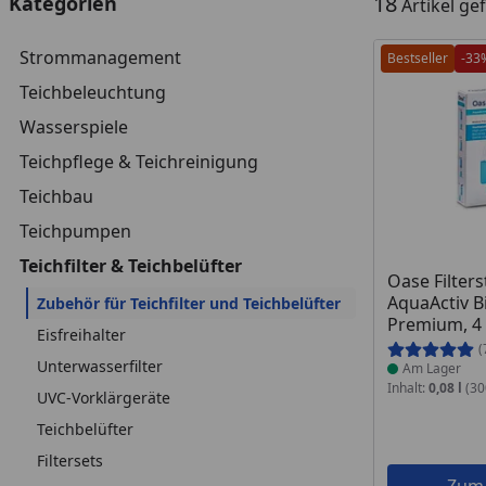
18
Kategorien
Artikel g
Strommanagement
Bestseller
-33
Teichbeleuchtung
Wasserspiele
Teichpflege & Teichreinigung
Teichbau
Teichpumpen
Teichfilter & Teichbelüfter
Produkt am
Oase Filters
AquaActiv B
Zubehör für Teichfilter und Teichbelüfter
Premium, 4 
Eisfreihalter
(
Unterwasserfilter
Am Lager
Inhalt:
0,08 l
(300
UVC-Vorklärgeräte
Teichbelüfter
Filtersets