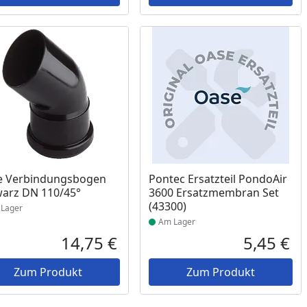
ukt am Lager
Produkt am Lager
e Verbindungsbogen
Pontec Ersatzteil PondoAir
arz DN 110/45°
3600 Ersatzmembran Set
(43300)
Lager
Am Lager
14,75 €
5,45 €
reis
Aktueller Preis
Akt
Zum Produkt
Zum Produkt