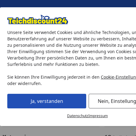
Eigene Montage-Teams
Unsere Seite verwendet Cookies und ähnliche Technologien, u
Benutzererfahrung auf unserer Website zu verbessern, Inhalt
zu personalisieren und die Nutzung unserer Website zu analys
Teichprodukte
Aquaristik
Söll Teichpflege & Fischfutter
Ihrer Einwilligung stimmen Sie der Verwendung von Cookies s
Verarbeitung Ihrer persönlichen Daten zu, um Ihnen ein best
Surferlebnis und mehr Funktionen zu bieten.
Teichprodukte
Teichfilter & Teichbelüfter
Zubehör für Tei
Startseite
Zubehör für Teichfilter und T
Sie können Ihre Einwilligung jederzeit in den
Cookie-Einstellu
oder widerrufen.
Ihre Artikelübersicht
Ja, verstanden
Nein, Einstellun
Preisspanne
Angebote
Am Lager
So
Datenschutz
Impressum