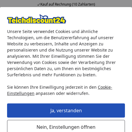
Kauf auf Rechnung (10 Zahlarten)
Alle Produkte
Mein Konto
Wunschl
Ein
Unsere Seite verwendet Cookies und ähnliche
4,92
/ 5
Suchen
Technologien, um die Benutzererfahrung auf unserer
Website zu verbessern, Inhalte und Anzeigen zu
Teichprodukte
Strommanagement
personalisieren und die Nutzung unserer Website zu
Startseite
analysieren. Mit Ihrer Einwilligung stimmen Sie der
Strommanagement
Verwendung von Cookies sowie der Verarbeitung Ihrer
Anschluss sichern im Garten
persönlichen Daten zu, um Ihnen ein bestmögliches
Surferlebnis und mehr Funktionen zu bieten.
In Ihrer Gartenlandschaft benötigen Geräte wie
Sie können Ihre Einwilligung jederzeit in den
Cookie-
Rasenmäher & Co. Strom. Eine
Gartensteckdose
sorgt
Einstellungen
anpassen oder widerrufen.
dafür, dass der Strom dahin kommt, wo Sie ihn
benötigen. Wer auf grüne Energie setzt, ist mit dem
Ja, verstanden
Solarprogramm
gut bedient. Es ermöglicht
die Gewinnung, Speicherung und Nutzung
von
Sonnenenergie.
Nein, Einstellungen öffnen
Mehr erfahren