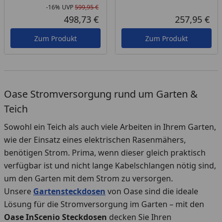
-16%
UVP
599,95 €
Rabatt in Prozent
Ursprünglicher Preis
498,73 €
257,95 €
Aktueller Preis
Akt
Zum Produkt
Zum Produkt
Oase Stromversorgung rund um Garten &
Teich
Sowohl ein Teich als auch viele Arbeiten in Ihrem Garten,
wie der Einsatz eines elektrischen Rasenmähers,
benötigen Strom. Prima, wenn dieser gleich praktisch
verfügbar ist und nicht lange Kabelschlangen nötig sind,
um den Garten mit dem Strom zu versorgen.
Unsere
Gartensteckdosen
von Oase sind die ideale
Lösung für die Stromversorgung im Garten – mit den
Oase InScenio Steckdosen
decken Sie Ihren