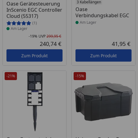
Produkt am Lager
Produkt am Lager
3 Kabellängen
Oase Gerätesteuerung
Oase
InScenio EGC Controller
Verbindungskabel EGC
Cloud (55317)
Am Lager
(1)
Am Lager
-19%
UVP
299,95 €
Rabatt in Prozent
Ursprünglicher Preis
240,74 €
41,95 €
Aktueller Preis
Akt
Zum Produkt
Zum Produkt
-21%
-15%