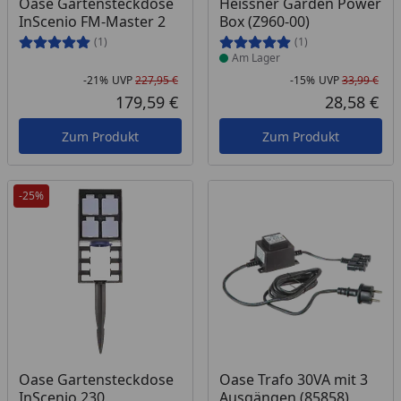
Produkt am Lager
Oase Gartensteckdose
Heissner Garden Power
InScenio FM-Master 2
Box (Z960-00)
(1)
(1)
Am Lager
-21%
UVP
227,95 €
-15%
UVP
33,99 €
Rabatt in Prozent
Ursprünglicher Preis
Rab
Urs
179,59 €
28,58 €
Aktueller Preis
Akt
Zum Produkt
Zum Produkt
-25%
Produkt am Lager
Produkt am Lager
Oase Gartensteckdose
Oase Trafo 30VA mit 3
InScenio 230
Ausgängen (85858)