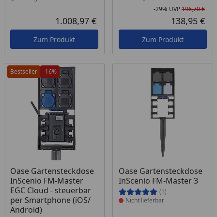
-29%
UVP
196,70 €
Rab
Urs
1.008,97 €
138,95 €
Aktueller Preis
Akt
Zum Produkt
Zum Produkt
Bestseller
-16%
Produkt nicht lieferbar
Oase Gartensteckdose
Oase Gartensteckdose
InScenio FM-Master
InScenio FM-Master 3
EGC Cloud - steuerbar
(1)
per Smartphone (iOS/
Nicht lieferbar
Android)