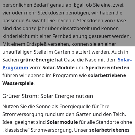
persönlichen Bedarf genau ab. Egal, ob Sie eine, zwei,
vier oder mehr Steckdosen benötigen, wir haben die
passende Auswahl. Die InScenio Steckdosen von Oase
sind das ganze Jahr über einsatzbereit und können
kinderleicht mit einer Fernbedienung gesteuert werden.
Mit einem Erdspieß versehen, können sie an einer
unauffälligen Stelle im Garten platziert werden. Auch in
Sachen
grüne Energie
hat Oase die Nase mit dem
Solar-
Programm
vorn:
Solar-Module
und
Speichereinheiten
führen wir ebenso im Programm wie
solarbetriebene
Wasserspiele
.
Grüner Strom: Solar Energie nutzen
Nutzen Sie die Sonne als Energiequelle für Ihre
Stromversorgung rund um den Garten und den Teich.
Ideal geeignet sind
Solarmodule
für alle Standorte ohne
„klassische“ Stromversorgung. Unser
solarbetriebenes