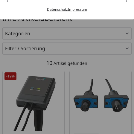
Datenschutz
Impressum
Ihre Artikelübersicht
Kategorien
Filter / Sortierung
10
Artikel gefunden
-19%