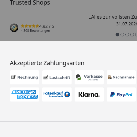
Trusted Shops
„Alles zur vollsten Z
31.07.202
4,92
/ 5
4.308 Bewertungen
Akzeptierte Zahlungsarten