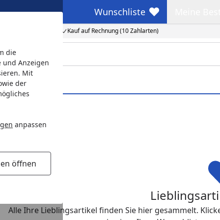
Wunschliste
Meine Bes
Wunschliste
Meine Beste
Kauf auf Rechnung (10 Zahlarten)
m die
e und Anzeigen
ieren. Mit
owie der
mögliches
ngen
anpassen
gen öffnen
Lieblingsart
Alle Ihre Lieblingsartikel finden Sie hier gesammelt. Kli