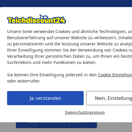
Eigene Montage-Teams
Unsere Seite verwendet Cookies und ähnliche Technologien, u
Benutzererfahrung auf unserer Website zu verbessern, Inhalt
zu personalisieren und die Nutzung unserer Website zu analys
Teichprodukte
Aquaristik
Söll Teichpflege & Fischfutter
Ihrer Einwilligung stimmen Sie der Verwendung von Cookies s
Verarbeitung Ihrer persönlichen Daten zu, um Ihnen ein best
Surferlebnis und mehr Funktionen zu bieten.
Übersicht Wunschlisten
Startseite
Sie können Ihre Einwilligung jederzeit in den
Cookie-Einstellu
oder widerrufen.
Neue Wunschliste erstellen
Ja, verstanden
Nein, Einstellun
Keine Eingabe erforderlich
Eingabe erforderlich
Neue Wunschliste erstellen *
Datenschutz
Impressum
Neue Wunschliste erstellen