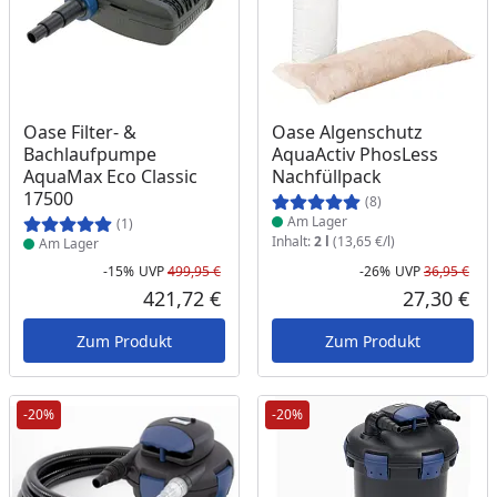
Produkt am Lager
Produkt am Lager
Oase Filter- &
Oase Algenschutz
Bachlaufpumpe
AquaActiv PhosLess
AquaMax Eco Classic
Nachfüllpack
17500
(8)
Am Lager
(1)
Inhalt:
2 l
(13,65 €/l)
Am Lager
-15%
UVP
499,95 €
-26%
UVP
36,95 €
Rabatt in Prozent
Ursprünglicher Preis
Rab
Urs
421,72 €
27,30 €
Aktueller Preis
Akt
Zum Produkt
Zum Produkt
-20%
-20%