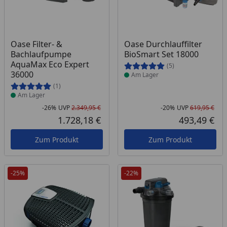
Produkt am Lager
Produkt am Lager
Oase Filter- &
Oase Durchlauffilter
Bachlaufpumpe
BioSmart Set 18000
AquaMax Eco Expert
(5)
36000
Am Lager
(1)
Am Lager
-26%
UVP
2.349,95 €
-20%
UVP
619,95 €
Rabatt in Prozent
Ursprünglicher Preis
Rab
Urs
1.728,18 €
493,49 €
Aktueller Preis
Akt
Zum Produkt
Zum Produkt
-25%
-22%