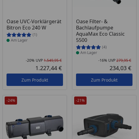
Produkt am Lager
Produkt am Lager
Oase UVC-Vorklärgerät
Oase Filter- &
Bitron Eco 240 W
Bachlaufpumpe
AquaMax Eco Classic
(1)
5500
Am Lager
(4)
Am Lager
-20%
UVP
1.549,95 €
-16%
UVP
279,95 €
Rabatt in Prozent
Ursprünglicher Preis
Rab
Urs
1.227,44 €
234,03 €
Aktueller Preis
Akt
Zum Produkt
Zum Produkt
-24%
-21%