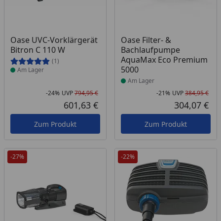
Produkt am Lager
Produkt am Lager
Oase UVC-Vorklärgerät
Oase Filter- &
Bitron C 110 W
Bachlaufpumpe
AquaMax Eco Premium
(1)
5000
Am Lager
Am Lager
-24%
UVP
794,95 €
-21%
UVP
384,95 €
Rabatt in Prozent
Ursprünglicher Preis
Rab
Urs
601,63 €
304,07 €
Aktueller Preis
Akt
Zum Produkt
Zum Produkt
-27%
-22%