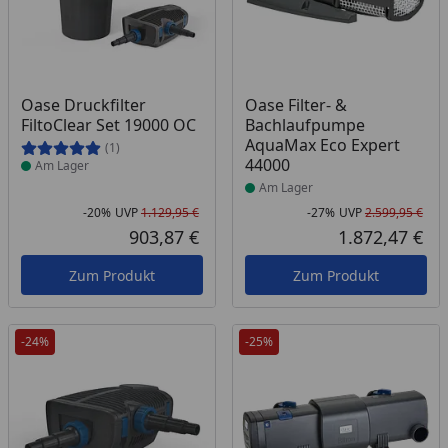
Produkt am Lager
Produkt am Lager
Oase Druckfilter
Oase Filter- &
FiltoClear Set 19000 OC
Bachlaufpumpe
AquaMax Eco Expert
(1)
44000
Am Lager
Am Lager
-20%
UVP
1.129,95 €
-27%
UVP
2.599,95 €
Rabatt in Prozent
Ursprünglicher Preis
Rab
Urs
903,87 €
1.872,47 €
Aktueller Preis
Akt
Zum Produkt
Zum Produkt
-24%
-25%