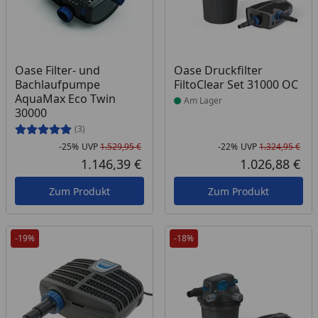
Produkt am Lager
Oase Filter- und
Oase Druckfilter
Bachlaufpumpe
FiltoClear Set 31000 OC
AquaMax Eco Twin
Am Lager
30000
(3)
-25%
UVP
1.529,95 €
-22%
UVP
1.324,95 €
Rabatt in Prozent
Ursprünglicher Preis
Rab
Urs
1.146,39 €
1.026,88 €
Aktueller Preis
Akt
Zum Produkt
Zum Produkt
-19%
-18%