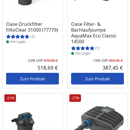
Produkt am Lager
Produkt am Lager
Oase Druckfilter
Oase Filter- &
FiltoClear 31000 (77779)
Bachlaufpumpe
AquaMax Eco Classic
(2)
14500
Am Lager
(1)
Am Lager
-23%
UVP
679,95 €
-15%
UVP
459,95 €
Rabatt in Prozent
Ursprünglicher Preis
Rab
Urs
518,69 €
387,45 €
Aktueller Preis
Akt
Zum Produkt
Zum Produkt
-21%
-27%