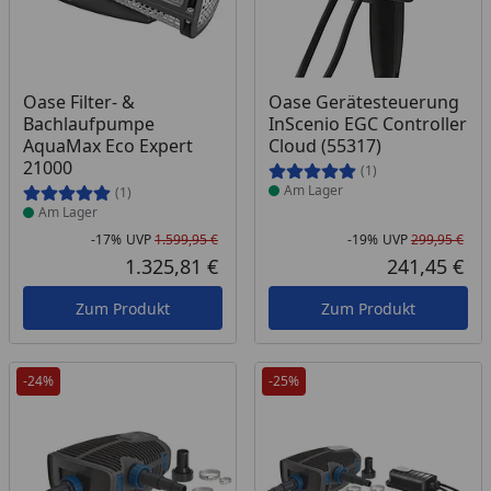
Produkt am Lager
Produkt am Lager
Oase Filter- &
Oase Gerätesteuerung
Bachlaufpumpe
InScenio EGC Controller
AquaMax Eco Expert
Cloud (55317)
21000
(1)
Am Lager
(1)
Am Lager
-17%
UVP
1.599,95 €
-19%
UVP
299,95 €
Rabatt in Prozent
Ursprünglicher Preis
Rab
Urs
1.325,81 €
241,45 €
Aktueller Preis
Akt
Zum Produkt
Zum Produkt
-24%
-25%