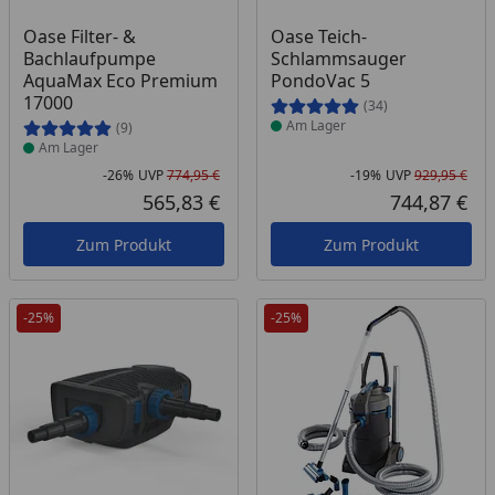
Produkt am Lager
Produkt am Lager
Oase Filter- &
Oase Teich-
Bachlaufpumpe
Schlammsauger
AquaMax Eco Premium
PondoVac 5
17000
(34)
Am Lager
(9)
Am Lager
-26%
UVP
774,95 €
-19%
UVP
929,95 €
Rabatt in Prozent
Ursprünglicher Preis
Rab
Urs
565,83 €
744,87 €
Aktueller Preis
Akt
Zum Produkt
Zum Produkt
-25%
-25%