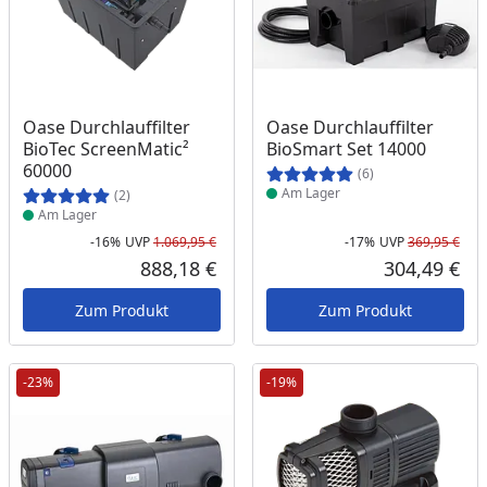
Produkt am Lager
Produkt am Lager
Oase Durchlauffilter
Oase Durchlauffilter
BioTec ScreenMatic²
BioSmart Set 14000
60000
(6)
Am Lager
(2)
Am Lager
-16%
UVP
1.069,95 €
-17%
UVP
369,95 €
Rabatt in Prozent
Ursprünglicher Preis
Rab
Urs
888,18 €
304,49 €
Aktueller Preis
Akt
Zum Produkt
Zum Produkt
-23%
-19%