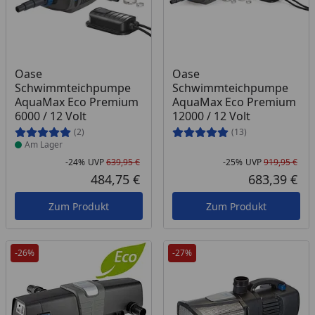
Produkt am Lager
Oase
Oase
Schwimmteichpumpe
Schwimmteichpumpe
AquaMax Eco Premium
AquaMax Eco Premium
6000 / 12 Volt
12000 / 12 Volt
(2)
(13)
Am Lager
-24%
UVP
639,95 €
-25%
UVP
919,95 €
Rabatt in Prozent
Ursprünglicher Preis
Rab
Urs
484,75 €
683,39 €
Aktueller Preis
Akt
Zum Produkt
Zum Produkt
-26%
-27%