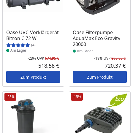
Produkt am Lager
Produkt am Lager
Oase UVC-Vorklärgerät
Oase Filterpumpe
Bitron C 72 W
AquaMax Eco Gravity
20000
(4)
Am Lager
Am Lager
-23%
UVP
674,95 €
-19%
UVP
899,95 €
Rabatt in Prozent
Ursprünglicher Preis
Rab
Urs
518,58 €
720,37 €
Aktueller Preis
Akt
Zum Produkt
Zum Produkt
-23%
-15%