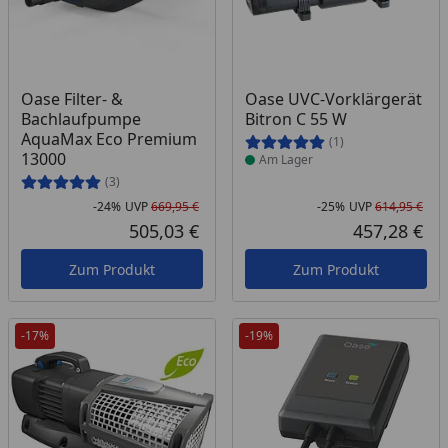
Produkt am Lager
Oase Filter- &
Oase UVC-Vorklärgerät
Bachlaufpumpe
Bitron C 55 W
AquaMax Eco Premium
(1)
13000
Am Lager
(3)
-24%
UVP
669,95 €
-25%
UVP
614,95 €
Rabatt in Prozent
Ursprünglicher Preis
Rab
Urs
505,03 €
457,28 €
Aktueller Preis
Akt
Zum Produkt
Zum Produkt
-17%
-19%