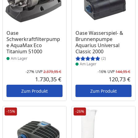
Produkt am Lager
Produkt am Lager
Oase
Oase Wasserspiel- &
Schwerkraftfilterpump
Brunnenpumpe
e AquaMax Eco
Aquarius Universal
Titanium 51000
Classic 2000
Am Lager
(2)
Am Lager
-27%
UVP
2.379,95 €
-16%
UVP
144,95 €
Rabatt in Prozent
Ursprünglicher Preis
Rab
Urs
1.730,35 €
120,73 €
Aktueller Preis
Akt
Zum Produkt
Zum Produkt
-15%
-26%