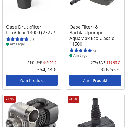
Produkt am Lager
Produkt am Lager
Oase Druckfilter
Oase Filter- &
FiltoClear 13000 (77777)
Bachlaufpumpe
AquaMax Eco Classic
(1)
11500
Am Lager
(2)
Am Lager
-21%
UVP
449,95 €
-27%
UVP
449,95 €
Rabatt in Prozent
Ursprünglicher Preis
Rab
Urs
354,78 €
326,53 €
Aktueller Preis
Akt
Zum Produkt
Zum Produkt
-27%
-16%