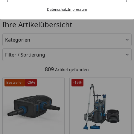
Datenschutz
Impressum
Ihre Artikelübersicht
Kategorien
Filter / Sortierung
809
Artikel gefunden
Bestseller
-26%
-19%