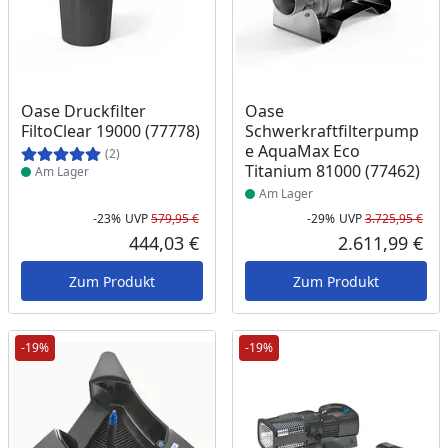
Produkt am Lager
Produkt am Lager
Oase Druckfilter
Oase
FiltoClear 19000 (77778)
Schwerkraftfilterpump
e AquaMax Eco
(2)
Titanium 81000 (77462)
Am Lager
Am Lager
-23%
UVP
579,95 €
-29%
UVP
3.725,95 €
Rabatt in Prozent
Ursprünglicher Preis
Rab
Urs
444,03 €
2.611,99 €
Aktueller Preis
Akt
Zum Produkt
Zum Produkt
-19%
-19%