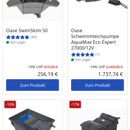
Produkt am Lager
Produkt am Lager
Oase SwimSkim 50
Oase
Schwimmteichpumpe
(49)
AquaMax Eco Expert
Am Lager
27000/12V
(1)
Am Lager
-19%
UVP
319,95 €
-19%
UVP
2.169,95 €
Rabatt in Prozent
Ursprünglicher Preis
Rab
Urs
256,19 €
1.737,74 €
Aktueller Preis
Akt
Zum Produkt
Zum Produkt
-16%
-17%