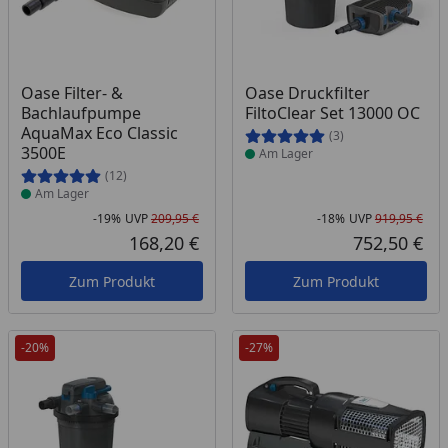
Produkt am Lager
Produkt am Lager
Oase Filter- &
Oase Druckfilter
Bachlaufpumpe
FiltoClear Set 13000 OC
AquaMax Eco Classic
(3)
3500E
Am Lager
(12)
Am Lager
-19%
UVP
209,95 €
-18%
UVP
919,95 €
Rabatt in Prozent
Ursprünglicher Preis
Rab
Urs
168,20 €
752,50 €
Aktueller Preis
Akt
Zum Produkt
Zum Produkt
-20%
-27%