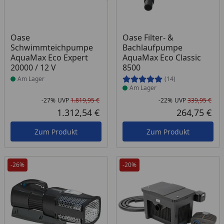
Produkt am Lager
Produkt am Lager
Oase
Oase Filter- &
Schwimmteichpumpe
Bachlaufpumpe
AquaMax Eco Expert
AquaMax Eco Classic
20000 / 12 V
8500
Am Lager
(14)
Am Lager
-27%
UVP
1.819,95 €
-22%
UVP
339,95 €
Rabatt in Prozent
Ursprünglicher Preis
Rab
Urs
1.312,54 €
264,75 €
Aktueller Preis
Akt
Zum Produkt
Zum Produkt
-26%
-20%