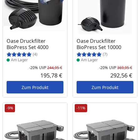
Produkt am Lager
Produkt am Lager
Oase Druckfilter
Oase Druckfilter
BioPress Set 4000
BioPress Set 10000
(4)
(7)
Am Lager
Am Lager
-20%
UVP
244,95 €
-20%
UVP
369,95 €
Rabatt in Prozent
Ursprünglicher Preis
Rab
Urs
195,78 €
292,56 €
Aktueller Preis
Akt
Zum Produkt
Zum Produkt
-9%
-11%