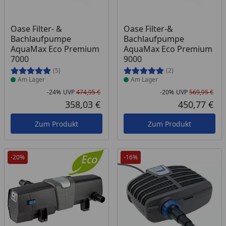
Produkt am Lager
Produkt am Lager
Oase Filter- &
Oase Filter-&
Bachlaufpumpe
Bachlaufpumpe
AquaMax Eco Premium
AquaMax Eco Premium
7000
9000
(5)
(2)
Am Lager
Am Lager
-24%
UVP
474,95 €
-20%
UVP
569,95 €
Rabatt in Prozent
Ursprünglicher Preis
Rab
Urs
358,03 €
450,77 €
Aktueller Preis
Akt
Zum Produkt
Zum Produkt
-20%
-16%