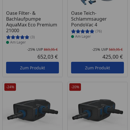
Produkt am Lager
Produkt am Lager
Oase Filter- &
Oase Teich-
Bachlaufpumpe
Schlammsauger
AquaMax Eco Premium
PondoVac 4
21000
(76)
Am Lager
(3)
Am Lager
-25%
UVP
869,95 €
-25%
UVP
569,95 €
Rabatt in Prozent
Ursprünglicher Preis
Rab
Urs
652,03 €
425,00 €
Aktueller Preis
Akt
Zum Produkt
Zum Produkt
-24%
-20%