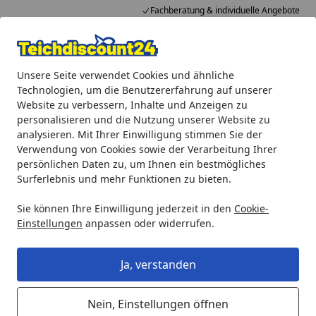
Fachberatung & individuelle Angebote
Alle Produkte
Mein Konto
Wunschl
Ein
Unsere Seite verwendet Cookies und ähnliche
4,92
/ 5
Suchen
Technologien, um die Benutzererfahrung auf unserer
Website zu verbessern, Inhalte und Anzeigen zu
Teichprodukte
personalisieren und die Nutzung unserer Website zu
Startseite
analysieren. Mit Ihrer Einwilligung stimmen Sie der
Teichprodukte
Verwendung von Cookies sowie der Verarbeitung Ihrer
persönlichen Daten zu, um Ihnen ein bestmögliches
Surferlebnis und mehr Funktionen zu bieten.
Wählen Sie Ihre Wunschkategorie
Sie können Ihre Einwilligung jederzeit in den
Cookie-
Strommanagement
Teichbeleuchtung
Einstellungen
anpassen oder widerrufen.
Strommanagement
Teichbeleuchtun
OASE
Ha
Ja, verstanden
Gartensteckdosen und
Be
Solarstrom
Que
Schnelle und einfache
un
Nein, Einstellungen öffnen
Installation
Un