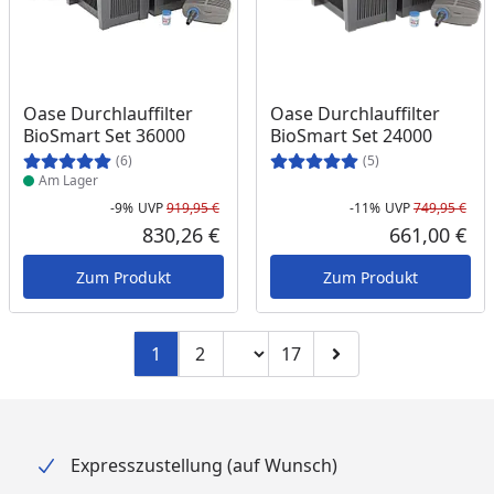
Produkt am Lager
Oase Durchlauffilter
Oase Durchlauffilter
BioSmart Set 36000
BioSmart Set 24000
(6)
(5)
Am Lager
-9%
UVP
919,95 €
-11%
UVP
749,95 €
Rabatt in Prozent
Ursprünglicher Preis
Rab
Urs
830,26 €
661,00 €
Aktueller Preis
Akt
Zum Produkt
Zum Produkt
Seitenzahl ändern
1
2
17
Zu Seite 2
Zu Seite 17
Zur nächsten Seite
Expresszustellung (auf Wunsch)