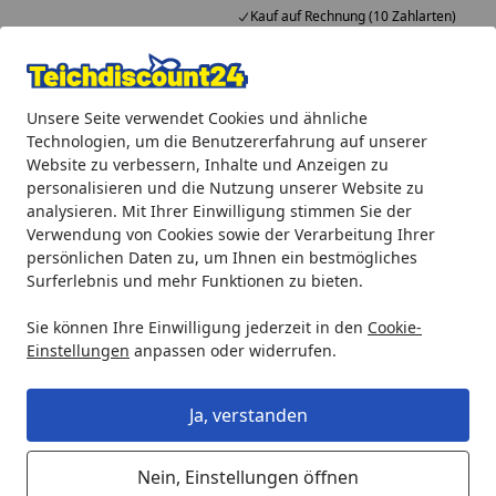
Kauf auf Rechnung (10 Zahlarten)
Alle Produkte
Mein Konto
Wunschl
Ein
Unsere Seite verwendet Cookies und ähnliche
4,92
/ 5
Suchen
Technologien, um die Benutzererfahrung auf unserer
Website zu verbessern, Inhalte und Anzeigen zu
Vertrag widerrufen
personalisieren und die Nutzung unserer Website zu
Startseite
analysieren. Mit Ihrer Einwilligung stimmen Sie der
Verwendung von Cookies sowie der Verarbeitung Ihrer
Vertrag widerrufen
persönlichen Daten zu, um Ihnen ein bestmögliches
Surferlebnis und mehr Funktionen zu bieten.
Bitte tragen Sie Ihre Bestellnummer oder
Rechnungsnummer und Ihre Postleitzahl ein, um Ihre
Sie können Ihre Einwilligung jederzeit in den
Cookie-
Bestelldetails einzusehen.
Einstellungen
anpassen oder widerrufen.
Bestellnummer / Rechnungsnummer *
Ja, verstanden
PLZ *
Nein, Einstellungen öffnen