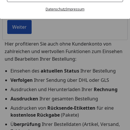
Datenschutz
Impressum
Bestellnummer vergessen?
Weiter
Hier profitieren Sie auch ohne Kundenkonto von
zahlreichen und wertvollen Funktionen zum Einsehen
und Bearbeiten Ihrer Bestellung:
Einsehen des
aktuellen Status
Ihrer Bestellung
Verfolgen
Ihrer Sendung über DHL oder GLS
Ausdrucken und Herunterladen Ihrer
Rechnung
Ausdrucken
Ihrer gesamten Bestellung
Ausdrucken von
Rücksende-Etiketten
für eine
kostenlose Rückgabe
(Pakete)
Ü
berprüfung
Ihrer Bestelldaten (Artikel, Versand,