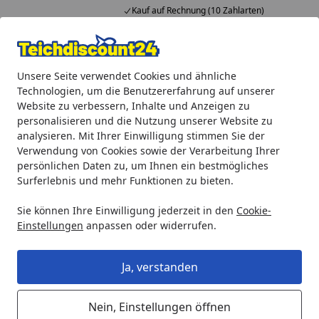
Kauf auf Rechnung (10 Zahlarten)
Alle Produkte
Mein Konto
Wunschl
Ein
Unsere Seite verwendet Cookies und ähnliche
4,92
/ 5
Suchen
Technologien, um die Benutzererfahrung auf unserer
Website zu verbessern, Inhalte und Anzeigen zu
Meine Bestellung
personalisieren und die Nutzung unserer Website zu
Startseite
analysieren. Mit Ihrer Einwilligung stimmen Sie der
Verwendung von Cookies sowie der Verarbeitung Ihrer
Meine Bestellung
persönlichen Daten zu, um Ihnen ein bestmögliches
Surferlebnis und mehr Funktionen zu bieten.
Bitte tragen Sie Ihre Bestellnummer oder
Rechnungsnummer und Ihre Postleitzahl ein, um Ihre
Sie können Ihre Einwilligung jederzeit in den
Cookie-
Bestelldetails einzusehen.
Einstellungen
anpassen oder widerrufen.
Bestellnummer / Rechnungsnummer *
Ja, verstanden
PLZ *
Nein, Einstellungen öffnen