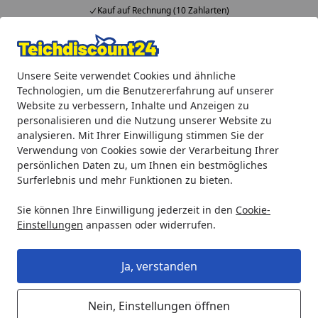
Kauf auf Rechnung (10 Zahlarten)
Alle Produkte
Mein Konto
Wunschl
Ein
Unsere Seite verwendet Cookies und ähnliche
4,92
/ 5
Suchen
Technologien, um die Benutzererfahrung auf unserer
Website zu verbessern, Inhalte und Anzeigen zu
Teichprodukte
Be- und Entwässerung
Bewässerungspu
personalisieren und die Nutzung unserer Website zu
Startseite
analysieren. Mit Ihrer Einwilligung stimmen Sie der
Bewässerungspumpen
Verwendung von Cookies sowie der Verarbeitung Ihrer
persönlichen Daten zu, um Ihnen ein bestmögliches
Surferlebnis und mehr Funktionen zu bieten.
Ihre Artikelübersicht
Sie können Ihre Einwilligung jederzeit in den
Cookie-
Kategorien
Einstellungen
anpassen oder widerrufen.
Filter / Sortierung
Ja, verstanden
7
Artikel gefunden
Nein, Einstellungen öffnen