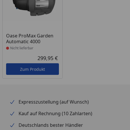
Produkt nicht lieferbar
Oase ProMax Garden
Automatic 4000
Nicht lieferbar
299,95 €
Aktueller Preis
Zum Produkt
Expresszustellung (auf Wunsch)
Kauf auf Rechnung (10 Zahlarten)
Deutschlands bester Händler