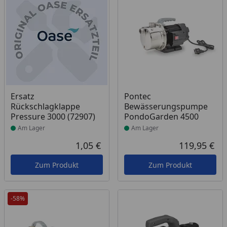
Produkt am Lager
Produkt am Lager
Ersatz
Pontec
Rückschlagklappe
Bewässerungspumpe
Pressure 3000 (72907)
PondoGarden 4500
Am Lager
Am Lager
1,05 €
119,95 €
Aktueller Preis
Akt
Zum Produkt
Zum Produkt
-58%