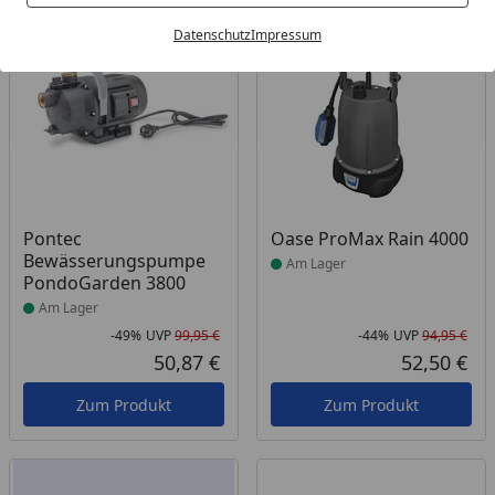
Bestseller
-49%
-44%
Datenschutz
Impressum
Produkt am Lager
Produkt am Lager
Pontec
Oase ProMax Rain 4000
Bewässerungspumpe
Am Lager
PondoGarden 3800
Am Lager
-49%
UVP
99,95 €
-44%
UVP
94,95 €
Rabatt in Prozent
Ursprünglicher Preis
Rab
Urs
50,87 €
52,50 €
Aktueller Preis
Akt
Zum Produkt
Zum Produkt