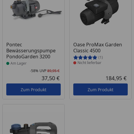
Produkt am Lager
Produkt nicht lieferbar
Pontec
Oase ProMax Garden
Bewässerungspumpe
Classic 4500
PondoGarden 3200
(1)
Nicht lieferbar
Am Lager
-58%
UVP
89,95 €
Rabatt in Prozent
Ursprünglicher Preis
37,50 €
184,95 €
Aktueller Preis
Akt
Zum Produkt
Zum Produkt