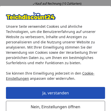
Kauf auf Rechnung (10 Zahlarten)
Alle Produkte
Mein Konto
Wunschl
Ein
Unsere Seite verwendet Cookies und ähnliche
4,92
/ 5
Suchen
Technologien, um die Benutzererfahrung auf unserer
Website zu verbessern, Inhalte und Anzeigen zu
Teichprodukte
Teichfilter & Teichbelüfter
Zubehör für Tei
personalisieren und die Nutzung unserer Website zu
Startseite
analysieren. Mit Ihrer Einwilligung stimmen Sie der
Oase Ersatzschwamm rot für
Verwendung von Cookies sowie der Verarbeitung Ihrer
Proficlear (27295)
persönlichen Daten zu, um Ihnen ein bestmögliches
Surferlebnis und mehr Funktionen zu bieten.
Sie können Ihre Einwilligung jederzeit in den
Cookie-
Einstellungen
anpassen oder widerrufen.
Ja, verstanden
Nein, Einstellungen öffnen