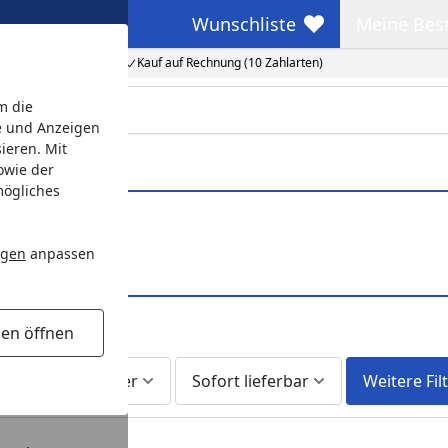
Wunschliste
Meine Bes
Wunschliste
Meine Beste
Kauf auf Rechnung (10 Zahlarten)
m die
e und Anzeigen
ieren. Mit
owie der
mögliches
räte
ngen
anpassen
gen öffnen
te
Am Lager
Sofort lieferbar
Weitere Fil