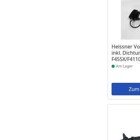
Produkt am
Heissner Vo
inkl. Dichtu
F455X/F411
Am Lager
Zum