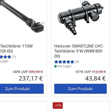
ukt am Lager
Produkt am Lager
Teichklärer 110W
Heissner SMARTLINE UVC-
10X-00)
Teichklärer 9 W (WWF409-
00)
(1)
Lager
(4)
Am Lager
-40%
UVP
399,99 €
-61%
UVP
113,99 €
Prozent
cher Preis
Rabatt in Prozent
Ursprünglicher Preis
Rab
Urs
237,17 €
43,84 €
reis
Aktueller Preis
Akt
Zum Produkt
Zum Produkt
-27%