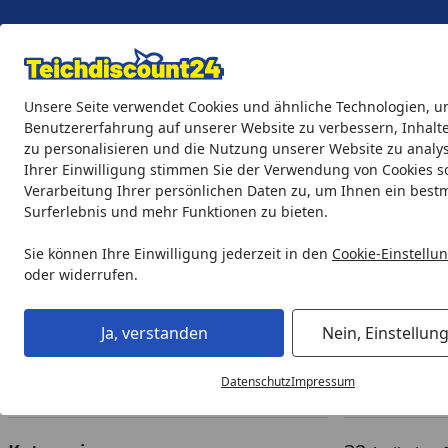
Eigene Montage-Teams
Unsere Seite verwendet Cookies und ähnliche Technologien, u
Benutzererfahrung auf unserer Website zu verbessern, Inhalt
zu personalisieren und die Nutzung unserer Website zu analys
Teichprodukte
Aquaristik
Söll Teichpflege & Fischfutter
Ihrer Einwilligung stimmen Sie der Verwendung von Cookies s
Verarbeitung Ihrer persönlichen Daten zu, um Ihnen ein best
Surferlebnis und mehr Funktionen zu bieten.
Teichprodukte
Teichfilter & Teichbelüfter
UVC-Vorklärge
Startseite
UVC-Vorklärgeräte
Sie können Ihre Einwilligung jederzeit in den
Cookie-Einstellu
oder widerrufen.
Ihre Artikelübersicht
Ja, verstanden
Nein, Einstellun
Preisspanne
Ersatzteile verfügbar
Angebo
Datenschutz
Impressum