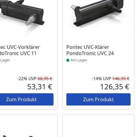
ukt am Lager
Produkt am Lager
ec UVC-Vorklärer
Pontec UVC-Klärer
oTronic UVC 11
PondoTronic UVC 24
Lager
Am Lager
-22%
UVP
68,95 €
-14%
UVP
146,95 €
Prozent
cher Preis
Rabatt in Prozent
Ursprünglicher Preis
Rab
Urs
53,31 €
126,35 €
reis
Aktueller Preis
Akt
Zum Produkt
Zum Produkt