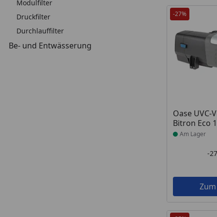
Modulfilter
-27%
Druckfilter
Durchlauffilter
Be- und Entwässerung
Produkt am
Oase UVC-V
Bitron Eco 
Am Lager
-2
Zum