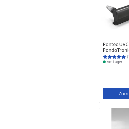
Produkt am
Pontec UVC
PondoTroni
(
Am Lager
Zum