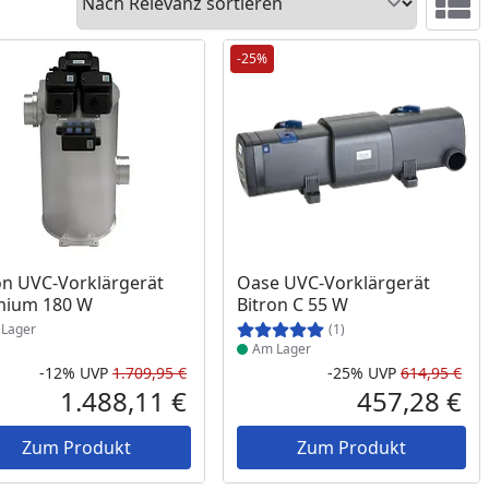
Ansicht 
-25%
ukt am Lager
Produkt am Lager
on UVC-Vorklärgerät
Oase UVC-Vorklärgerät
mium 180 W
Bitron C 55 W
Lager
(1)
Am Lager
-12%
UVP
1.709,95 €
-25%
UVP
614,95 €
Prozent
cher Preis
Rabatt in Prozent
Ursprünglicher Preis
Rab
Urs
1.488,11 €
457,28 €
reis
Aktueller Preis
Akt
Zum Produkt
Zum Produkt