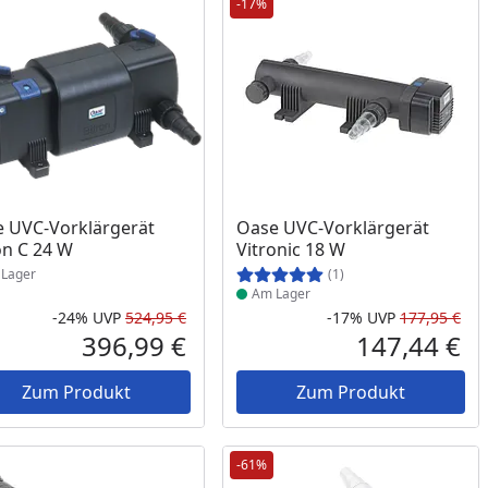
-17%
ukt am Lager
Produkt am Lager
 UVC-Vorklärgerät
Oase UVC-Vorklärgerät
on C 24 W
Vitronic 18 W
Lager
(1)
Am Lager
-24%
UVP
524,95 €
-17%
UVP
177,95 €
Prozent
cher Preis
Rabatt in Prozent
Ursprünglicher Preis
Rab
Urs
396,99 €
147,44 €
reis
Aktueller Preis
Akt
Zum Produkt
Zum Produkt
-61%