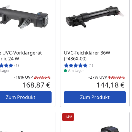
ukt am Lager
Produkt am Lager
 UVC-Vorklärgerät
UVC-Teichklärer 36W
onic 24 W
(F436X-00)
(1)
(1)
Lager
Am Lager
-18%
UVP
207,95 €
-27%
UVP
199,99 €
Prozent
cher Preis
Rabatt in Prozent
Ursprünglicher Preis
Rab
Urs
168,87 €
144,18 €
reis
Aktueller Preis
Akt
Zum Produkt
Zum Produkt
-14%