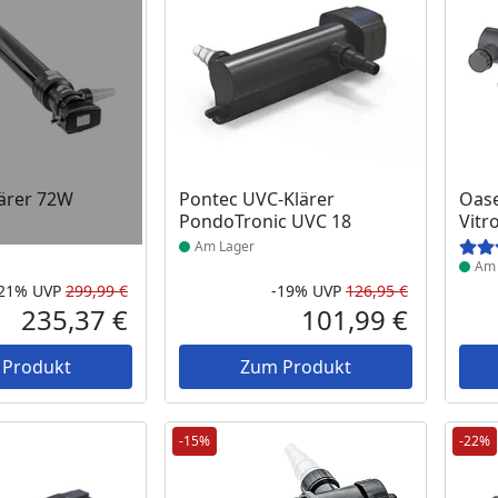
 Lager
Produkt am Lager
Prod
ärer 72W
Pontec UVC-Klärer
Oase
PondoTronic UVC 18
Vitr
Am Lager
Am 
-21%
UVP
299,99 €
-19%
UVP
126,95 €
Rabatt in Prozent
Ursprünglicher Preis
Rabatt in 
Ursprüngli
235,37 €
101,99 €
Aktueller Preis
Aktueller P
 Produkt
Zum Produkt
-15%
-22%