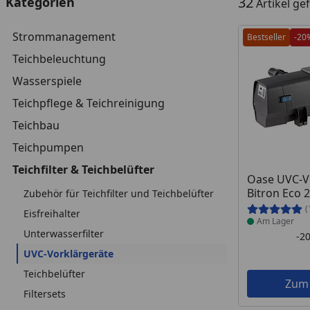
32
Kategorien
Artikel g
Strommanagement
Bestseller
-20
Teichbeleuchtung
Wasserspiele
Teichpflege & Teichreinigung
Teichbau
Teichpumpen
Teichfilter & Teichbelüfter
Produkt am
Oase UVC-V
Bitron Eco 
Zubehör für Teichfilter und Teichbelüfter
(
Eisfreihalter
Am Lager
Unterwasserfilter
-2
UVC-Vorklärgeräte
Teichbelüfter
Zum
Filtersets