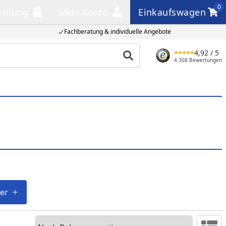
0
tellung
Mein Konto
Einkaufswagen
llung
Mein Konto
Einkaufswagen
Fachberatung & individuelle Angebote
4,92
/ 5
Produkt suchen
4.308 Bewertungen
ter
Sortieren