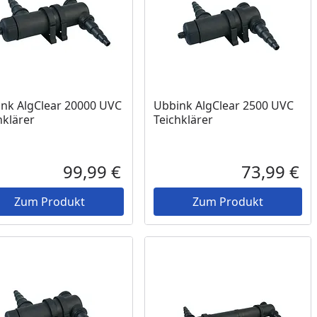
nk AlgClear 20000 UVC
Ubbink AlgClear 2500 UVC
hklärer
Teichklärer
Prozent
cher Preis
99,99 €
73,99 €
reis
Aktueller Preis
Akt
Zum Produkt
Zum Produkt