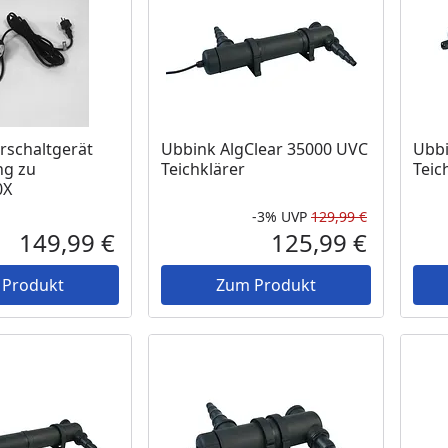
 Lager
rschaltgerät
Ubbink AlgClear 35000 UVC
Ubbi
ng zu
Teichklärer
Teic
0X
-3%
UVP
129,99 €
Rabatt in 
Ursprüngli
149,99 €
125,99 €
Aktueller Preis
Aktueller P
 Produkt
Zum Produkt