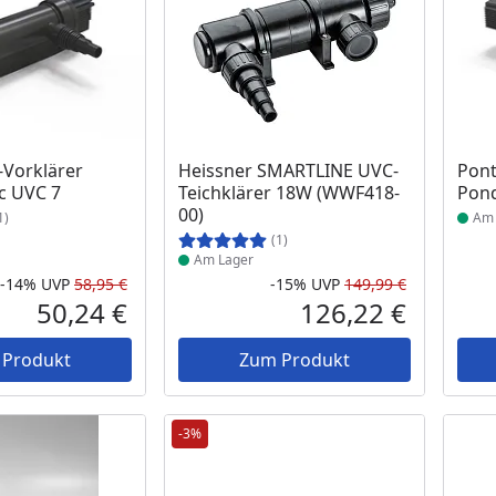
 Lager
Produkt am Lager
Prod
-Vorklärer
Heissner SMARTLINE UVC-
Pont
c UVC 7
Teichklärer 18W (WWF418-
Pond
00)
1)
Am 
(1)
Am Lager
-14%
UVP
58,95 €
-15%
UVP
149,99 €
Rabatt in Prozent
Ursprünglicher Preis
Rabatt in 
Ursprüngli
50,24 €
126,22 €
Aktueller Preis
Aktueller P
 Produkt
Zum Produkt
-3%