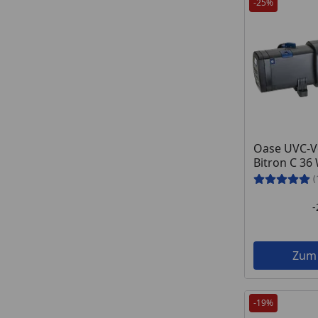
-25%
Oase UVC-V
Bitron C 36
(
Zum
-19%