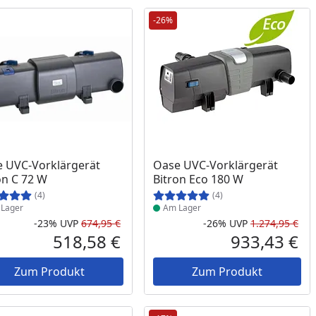
-26%
ukt am Lager
Produkt am Lager
 UVC-Vorklärgerät
Oase UVC-Vorklärgerät
on C 72 W
Bitron Eco 180 W
(4)
(4)
Lager
Am Lager
-23%
UVP
674,95 €
-26%
UVP
1.274,95 €
Prozent
cher Preis
Rabatt in Prozent
Ursprünglicher Preis
Rab
Urs
518,58 €
933,43 €
reis
Aktueller Preis
Akt
Zum Produkt
Zum Produkt