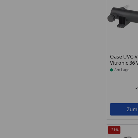
Produkt am
Oase UVC-V
Vitronic 36
Am Lager
Zum
-21%