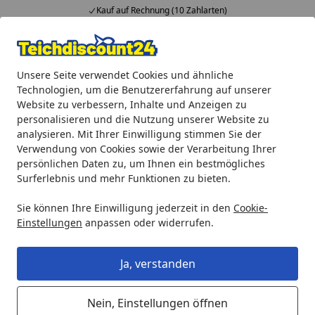
Kauf auf Rechnung (10 Zahlarten)
Alle Produkte
Mein Konto
Wunschl
Ein
Unsere Seite verwendet Cookies und ähnliche
4,92
/ 5
Suchen
Technologien, um die Benutzererfahrung auf unserer
Website zu verbessern, Inhalte und Anzeigen zu
Teichprodukte
Teichfilter & Teichbelüfter
UVC-Vorklärge
personalisieren und die Nutzung unserer Website zu
Startseite
analysieren. Mit Ihrer Einwilligung stimmen Sie der
UVC-Teichklärer 110W (F4110X-00)
Verwendung von Cookies sowie der Verarbeitung Ihrer
persönlichen Daten zu, um Ihnen ein bestmögliches
5
(1 Bewertung)
Surferlebnis und mehr Funktionen zu bieten.
Sie können Ihre Einwilligung jederzeit in den
Cookie-
Einstellungen
anpassen oder widerrufen.
Ja, verstanden
Nein, Einstellungen öffnen