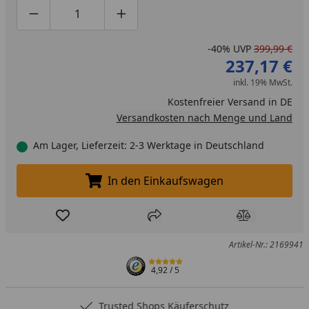
Produktmenge um eins verringern
Produktmenge manuell eingeben
Produktmenge um eins erhöhen
-40%
UVP
399,99 €
237,17 €
inkl. 19% MwSt.
Kostenfreier Versand in DE
Versandkosten nach Menge und Land
Am Lager, Lieferzeit: 2-3 Werktage in Deutschland
In den Einkaufswagen
In den Einkaufswagen legen
Produkt zur Wunschliste hinzufügen
Teilen
Produkt Ver
Artikel-Nr.: 2169941
4,92
/ 5
Trusted Shops Käuferschutz