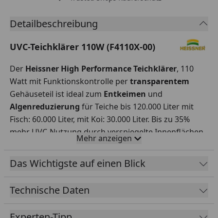
Detailbeschreibung
UVC-Teichklärer 110W (F4110X-00)
Der
Heissner High Performance Teichklärer
, 110
Watt mit Funktionskontrolle per
transparentem
Gehäuseteil ist ideal zum
Entkeimen
und
Algenreduzierung
für Teiche bis 120.000 Liter mit
Fisch: 60.000 Liter, mit Koi: 30.000 Liter. Bis zu 35%
mehr UVC-Nutzung durch verspiegelte Innenflächen,
Mehr anzeigen
dadurch sparsamer im Verbrauch bei gleichem
Ergebnis. Rotierende
Wasserführung
und
Das Wichtigste auf einen Blick
Ausrichtung
per
Magnetisierung
. Inkl. 2
universellen
Schlauchanschlüssen
(für Schlauch im
Technische Daten
Durchmesser
25/32/38mm
). Integrierte
Sicherheitsabschaltung bei Öffnen des Gerätes.
Experten-Tipp