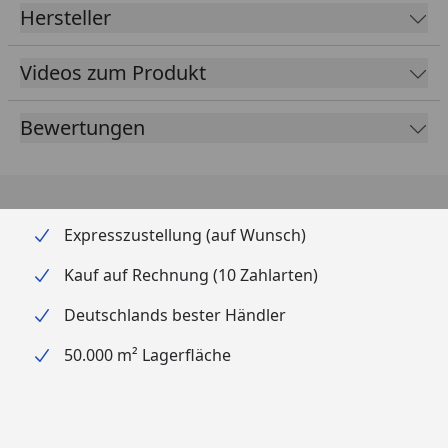
Hersteller
erforderlich. Die
Austauschlampe
ist unter
Bestellnummer ZF436-00 erhältlich.
Videos zum Produkt
Bewertungen
Expresszustellung (auf Wunsch)
Kauf auf Rechnung (10 Zahlarten)
Deutschlands bester Händler
50.000 m² Lagerfläche