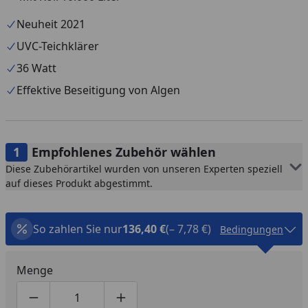
Neuheit 2021
UVC-Teichklärer
36 Watt
Effektive Beseitigung von Algen
Empfohlenes Zubehör wählen
Diese Zubehörartikel wurden von unseren Experten speziell
auf dieses Produkt abgestimmt.
So zahlen Sie nur
136,40 €
(– 7,78 €)
Bedingungen
Menge
Produktmenge um eins verringern
Produktmenge manuell eingeben
Produktmenge um eins erhöhen