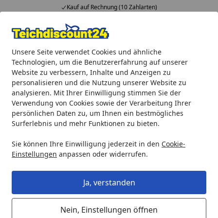
Kauf auf Rechnung (10 Zahlarten)
Alle Produkte
Mein Konto
Wunschl
Ein
Unsere Seite verwendet Cookies und ähnliche
4,92
/ 5
Suchen
Technologien, um die Benutzererfahrung auf unserer
Website zu verbessern, Inhalte und Anzeigen zu
Teichprodukte
Teichfilter & Teichbelüfter
UVC-Vorklärge
personalisieren und die Nutzung unserer Website zu
Startseite
analysieren. Mit Ihrer Einwilligung stimmen Sie der
UVC-Teichklärer 36W (F436X-00)
Verwendung von Cookies sowie der Verarbeitung Ihrer
persönlichen Daten zu, um Ihnen ein bestmögliches
5
(1 Bewertung)
Surferlebnis und mehr Funktionen zu bieten.
Sie können Ihre Einwilligung jederzeit in den
Cookie-
Einstellungen
anpassen oder widerrufen.
Ja, verstanden
Nein, Einstellungen öffnen