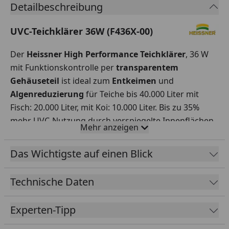
Detailbeschreibung
UVC-Teichklärer 36W (F436X-00)
Der
Heissner High Performance Teichklärer
, 36 W
mit Funktionskontrolle per
transparentem
Gehäuseteil
ist ideal zum
Entkeimen
und
Algenreduzierung
für Teiche bis 40.000 Liter mit
Fisch: 20.000 Liter, mit Koi: 10.000 Liter. Bis zu 35%
mehr UVC-Nutzung durch verspiegelte Innenflächen,
Mehr anzeigen
dadurch sparsamer im Verbrauch bei gleichem
Ergebnis. Rotierende Wasserführung und
Das Wichtigste auf einen Blick
Ausrichtung
per
Magnetisierung
, inkl.
2
Universalanschlüssen
integrierte
Technische Daten
Sicherheitsabschaltung, Kabellänge: 5 m,
Verbrauch
:
36 Watt. Die im Lieferumfang befindliche UVC-Lampe
Experten-Tipp
sollte nach 8000 Stunden Betriebsdauer (1x jährlich)
gewechselt werden. Dazu ist keinerlei Werkzeug