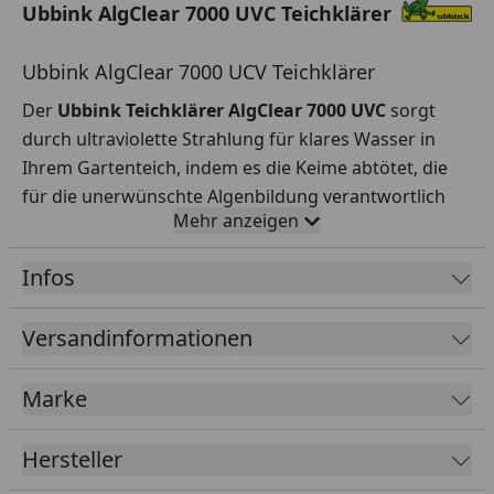
Ubbink AlgClear 7000 UVC Teichklärer
Ubbink AlgClear 7000 UCV Teichklärer
Der
Ubbink Teichklärer AlgClear 7000 UVC
sorgt
durch ultraviolette Strahlung für klares Wasser in
Ihrem Gartenteich, indem es die Keime abtötet, die
für die unerwünschte Algenbildung verantwortlich
Mehr anzeigen
sind. Der Teichklärer wird in der Regel zusammen mit
einem Teichfilter verwendet (dieser ist nicht im
Infos
Lieferumfang enthalten). Das AlgClear UVC-Gerät ist
mit jedem handelsüblichen Filter kombinierbar und
Versandinformationen
für Teiche bis max. 7000 Liter geeignet.
Die Wirkung der Strahlen auf vorhandene
Marke
Mikroorganismen beruht auf fotomechanischen
Reaktionen im Zellkern. Dabei muss eine Wellenlänge
Hersteller
im Bereich UV-C (253,7 nm) erreicht werden. Nur die
in diesem Bereich bestrahlten Mikroorganismen