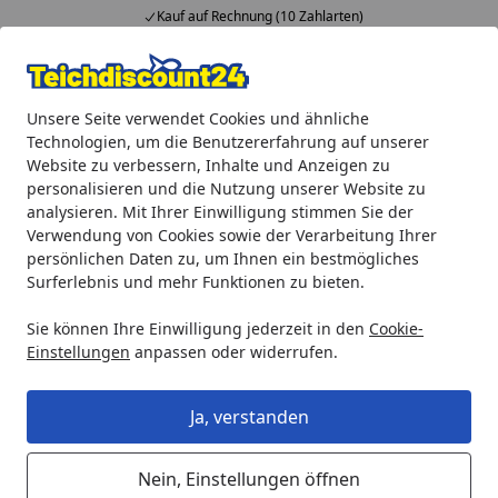
Kauf auf Rechnung (10 Zahlarten)
Alle Produkte
Mein Konto
Wunschl
Ein
Unsere Seite verwendet Cookies und ähnliche
4,92
/ 5
Suchen
Technologien, um die Benutzererfahrung auf unserer
Website zu verbessern, Inhalte und Anzeigen zu
Teichprodukte
Teichfilter & Teichbelüfter
UVC-Vorklärge
personalisieren und die Nutzung unserer Website zu
Startseite
analysieren. Mit Ihrer Einwilligung stimmen Sie der
Ubbink AlgClear 7000 UVC
Verwendung von Cookies sowie der Verarbeitung Ihrer
Teichklärer
persönlichen Daten zu, um Ihnen ein bestmögliches
Surferlebnis und mehr Funktionen zu bieten.
Sie können Ihre Einwilligung jederzeit in den
Cookie-
Einstellungen
anpassen oder widerrufen.
Ja, verstanden
Nein, Einstellungen öffnen