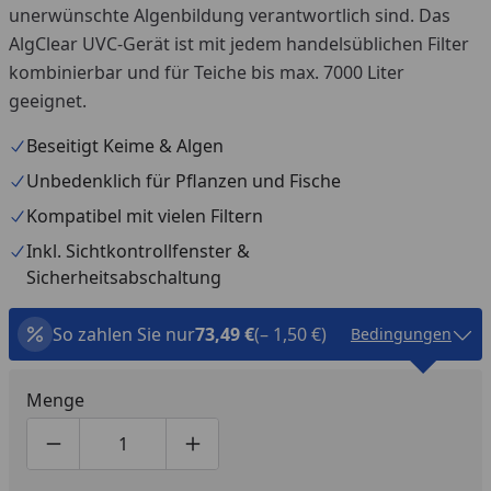
unerwünschte Algenbildung verantwortlich sind. Das
AlgClear UVC-Gerät ist mit jedem handelsüblichen Filter
kombinierbar und für Teiche bis max. 7000 Liter
geeignet.
Beseitigt Keime & Algen
Unbedenklich für Pflanzen und Fische
Kompatibel mit vielen Filtern
Inkl. Sichtkontrollfenster &
Sicherheitsabschaltung
So zahlen Sie nur
73,49 €
(– 1,50 €)
Bedingungen
Menge
Produktmenge um eins verringern
Produktmenge manuell eingeben
Produktmenge um eins erhöhen