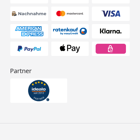
Dichtung 1 ½"
3
Verschluss (Auslass)
1
Befestigungsbügel
2
Maße ohne
22 x 30 x 22 cm
Ansatzstück (H x B x T)
Teichvolumen
7000 Liter max. (ohne
Fische)
Partner
3500 Liter max. (mit
Fischen)
Zubehör inkl.
2 x Universal-
Schlauchtülle (1 1/2" x
40-32-25-19 mm)
3 x Dichtungsring (1
1/2 ")
1 x Verschlusskappe