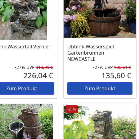
nk Wasserfall Vernier
Ubbink Wasserspiel
Gartenbrunnen
NEWCASTLE
-27%
UVP
313,09 €
-27%
UVP
186,61 €
Prozent
cher Preis
Rabatt in Prozent
Ursprünglicher Preis
Rab
Urs
226,04 €
135,60 €
reis
Aktueller Preis
Akt
Zum Produkt
Zum Produkt
-21%