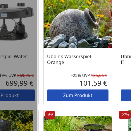
 Lager
rspiel Water
Ubbink Wasserspiel
Ubbi
Orange
II
-19%
UVP
869,95 €
-25%
UVP
135,66 €
Rabatt in Prozent
Ursprünglicher Preis
Rabatt in 
Ursprüngli
699,99 €
101,59 €
Aktueller Preis
Aktueller P
 Produkt
Zum Produkt
-6%
-27%