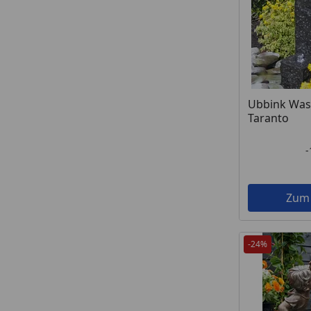
Ubbink Was
Taranto
Zum
-24%