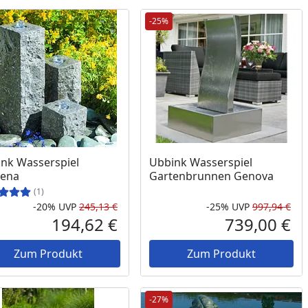
-25%
nk Wasserspiel
Ubbink Wasserspiel
ena
Gartenbrunnen Genova
(1)
-20%
UVP
245,13 €
-25%
UVP
997,94 €
Prozent
cher Preis
Rabatt in Prozent
Ursprünglicher Preis
Rab
Urs
194,62 €
739,00 €
reis
Aktueller Preis
Akt
Zum Produkt
Zum Produkt
-27%