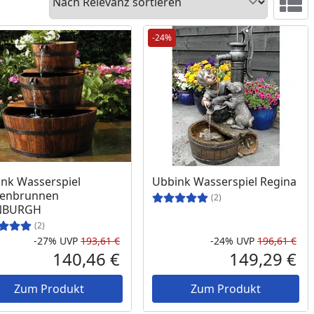
Ansicht 
-24%
nk Wasserspiel
Ubbink Wasserspiel Regina
tenbrunnen
(2)
NBURGH
(2)
-27%
UVP
193,61 €
-24%
UVP
196,61 €
Prozent
cher Preis
Rabatt in Prozent
Ursprünglicher Preis
Rab
Urs
140,46 €
149,29 €
reis
Aktueller Preis
Akt
Zum Produkt
Zum Produkt