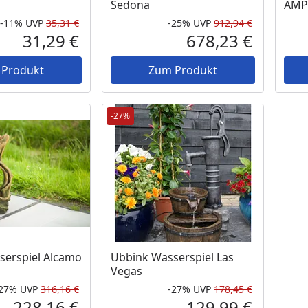
Sedona
AMP
-11%
UVP
35,31 €
-25%
UVP
912,94 €
Rabatt in Prozent
Ursprünglicher Preis
Rabatt in 
Ursprüngli
31,29 €
678,23 €
Aktueller Preis
Aktueller P
 Produkt
Zum Produkt
-27%
serspiel Alcamo
Ubbink Wasserspiel Las
Vegas
-27%
UVP
316,16 €
-27%
UVP
178,45 €
Rabatt in Prozent
Ursprünglicher Preis
Rabatt in 
Ursprüngli
228,16 €
129,99 €