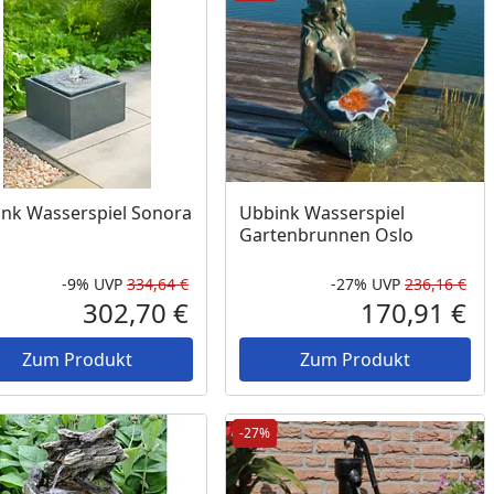
nk Wasserspiel Sonora
Ubbink Wasserspiel
Gartenbrunnen Oslo
-9%
UVP
334,64 €
-27%
UVP
236,16 €
Prozent
cher Preis
Rabatt in Prozent
Ursprünglicher Preis
Rab
Urs
302,70 €
170,91 €
reis
Aktueller Preis
Akt
Zum Produkt
Zum Produkt
-27%