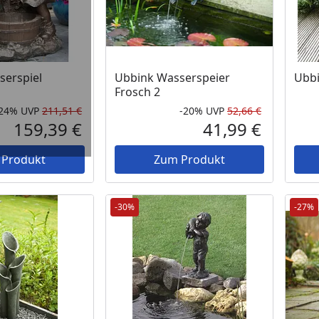
serspiel
Ubbink Wasserspeier
Ubbi
Frosch 2
-24%
UVP
211,51 €
-20%
UVP
52,66 €
Rabatt in Prozent
Ursprünglicher Preis
Rabatt in 
Ursprüngli
159,39 €
41,99 €
Aktueller Preis
Aktueller P
 Produkt
Zum Produkt
-30%
-27%