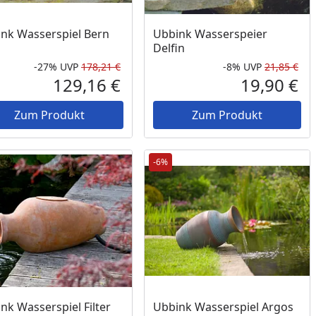
nk Wasserspiel Bern
Ubbink Wasserspeier
Delfin
-27%
UVP
178,21 €
-8%
UVP
21,85 €
Prozent
cher Preis
Rabatt in Prozent
Ursprünglicher Preis
Rab
Urs
129,16 €
19,90 €
reis
Aktueller Preis
Akt
Zum Produkt
Zum Produkt
-6%
nk Wasserspiel Filter
Ubbink Wasserspiel Argos