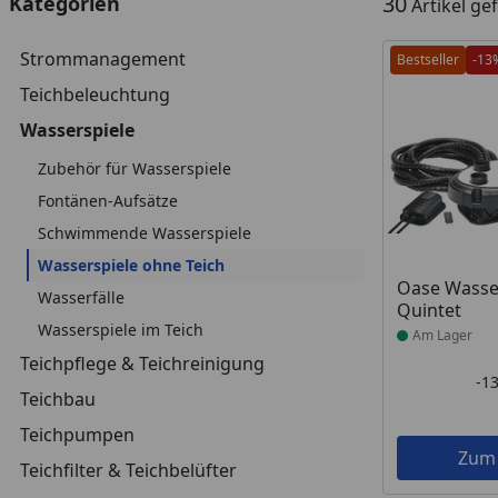
30
Kategorien
Artikel g
Strommanagement
Bestseller
-13
Teichbeleuchtung
Wasserspiele
Zubehör für Wasserspiele
Fontänen-Aufsätze
Schwimmende Wasserspiele
Wasserspiele ohne Teich
Produkt am
Oase Wasse
Wasserfälle
Quintet
Wasserspiele im Teich
Am Lager
Teichpflege & Teichreinigung
-1
Teichbau
Teichpumpen
Zum
Teichfilter & Teichbelüfter