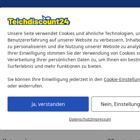
Eigene Montage-Teams
Unsere Seite verwendet Cookies und ähnliche Technologien, u
Benutzererfahrung auf unserer Website zu verbessern, Inhalt
zu personalisieren und die Nutzung unserer Website zu analys
Teichprodukte
Aquaristik
Söll Teichpflege & Fischfutter
Ihrer Einwilligung stimmen Sie der Verwendung von Cookies s
Verarbeitung Ihrer persönlichen Daten zu, um Ihnen ein best
Surferlebnis und mehr Funktionen zu bieten.
Teichprodukte
Wasserspiele
Wasserspiele ohne Teich
Startseite
Wasserspiele ohne Teich
Sie können Ihre Einwilligung jederzeit in den
Cookie-Einstellu
oder widerrufen.
Ihre Artikelübersicht
Ja, verstanden
Nein, Einstellun
Preisspanne
Ersatzteile verfügbar
Angebo
Datenschutz
Impressum