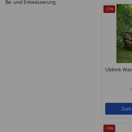
Be- und Entwässerung
-27%
Ubbink Was
Zum
-19%