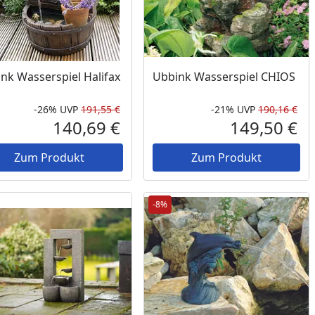
nk Wasserspiel Halifax
Ubbink Wasserspiel CHIOS
-26%
UVP
191,55 €
-21%
UVP
190,16 €
Prozent
cher Preis
Rabatt in Prozent
Ursprünglicher Preis
Rab
Urs
140,69 €
149,50 €
reis
Aktueller Preis
Akt
Zum Produkt
Zum Produkt
-8%