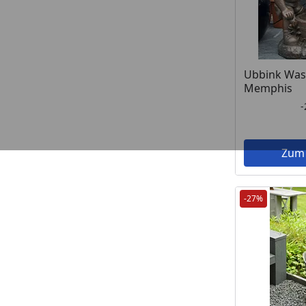
Ubbink Was
Memphis
Zum
-27%