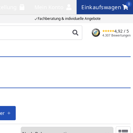
0
tellung
Mein Konto
Einkaufswagen
llung
Mein Konto
Einkaufswagen
Fachberatung & individuelle Angebote
4,92
/ 5
Produkt suchen
4.307 Bewertungen
ter
Sortieren