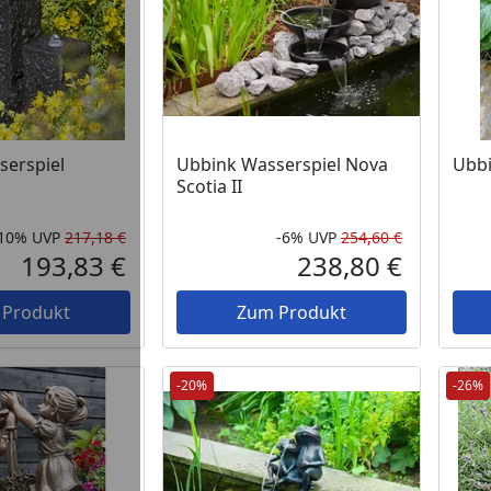
serspiel
Ubbink Wasserspiel Nova
Ubbi
Scotia II
-10%
UVP
217,18 €
-6%
UVP
254,60 €
Rabatt in Prozent
Ursprünglicher Preis
Rabatt in 
Ursprüngli
193,83 €
238,80 €
Aktueller Preis
Aktueller P
 Produkt
Zum Produkt
-20%
-26%