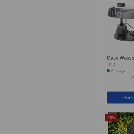
Produkt am
Oase Wasse
Trio
Am Lager
Zum
-10%