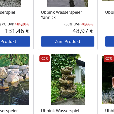
serspiel
Ubbink Wasserspeier
Ubbi
Yannick
-27%
UVP
181,20 €
-30%
UVP
70,66 €
Rabatt in Prozent
Ursprünglicher Preis
Rabatt in 
Ursprüngli
131,46 €
48,97 €
Aktueller Preis
Aktueller P
 Produkt
Zum Produkt
-25%
-27%
serspeier
Ubbink Wasserspiel
Ubbi