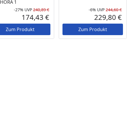
HORA 1
-27%
UVP
240,89 €
-6%
UVP
244,60 €
Prozent
cher Preis
Rabatt in Prozent
Ursprünglicher Preis
Rab
Urs
174,43 €
229,80 €
reis
Aktueller Preis
Akt
Zum Produkt
Zum Produkt
Prozent
cher Preis