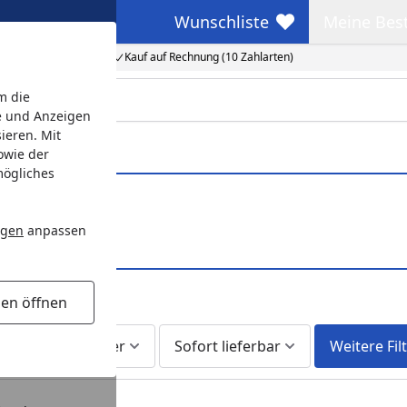
Wunschliste
Meine Bes
Wunschliste
Meine Beste
Kauf auf Rechnung (10 Zahlarten)
m die
e und Anzeigen
ieren. Mit
owie der
mögliches
ngen
anpassen
gen öffnen
te
Am Lager
Sofort lieferbar
Weitere Fil