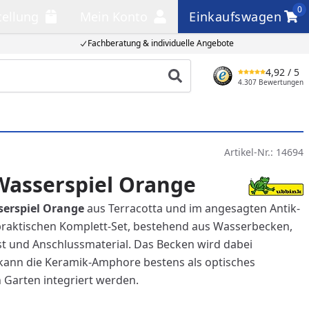
0
tellung
Mein Konto
Einkaufswagen
llung
Mein Konto
Einkaufswagen
Fachberatung & individuelle Angebote
4,92
/ 5
Produkt suchen
4.307 Bewertungen
Artikel-Nr.:
14694
Wasserspiel Orange
erspiel Orange
aus Terracotta und im angesagten Antik-
raktischen Komplett-Set, bestehend aus Wasserbecken,
t und Anschlussmaterial. Das Becken wird dabei
kann die Keramik-Amphore bestens als optisches
n Garten integriert werden.