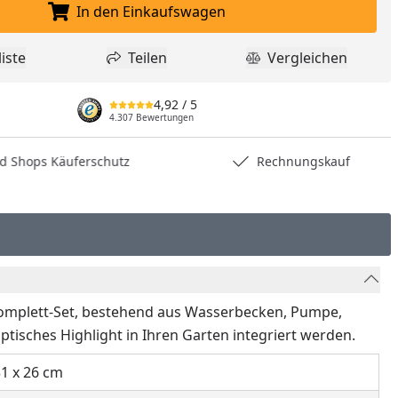
In den Einkaufswagen
In den Einkaufswagen legen
iste
Teilen
Vergleichen
dukt zur Wunschliste hinzufügen
Teilen
Produkt Vergle
4,92
/ 5
4.307 Bewertungen
hops Käuferschutz
Rechnungskauf
omplett-Set, bestehend aus Wasserbecken, Pumpe,
tisches Highlight in Ihren Garten integriert werden.
1 x 26 cm