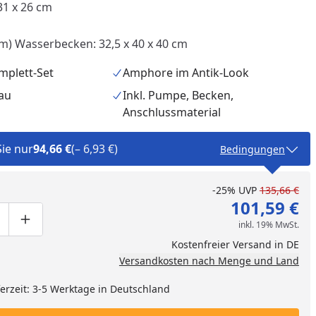
1 x 26 cm
m) Wasserbecken: 32,5 x 40 x 40 cm
mplett-Set
Amphore im Antik-Look
au
Inkl. Pumpe, Becken,
Anschlussmaterial
Sie nur
94,66 €
(– 6,93 €)
Bedingungen
-25%
UVP
135,66 €
101,59 €
inkl. 19% MwSt.
ge um eins verringern
duktmenge manuell eingeben
Produktmenge um eins erhöhen
nzufügen
Kostenfreier Versand in DE
Versandkosten nach Menge und Land
eferzeit: 3-5 Werktage in Deutschland