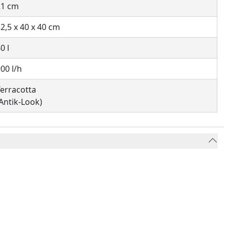
21 cm
2,5 x 40 x 40 cm
0 l
00 l/h
erracotta
Antik-Look)