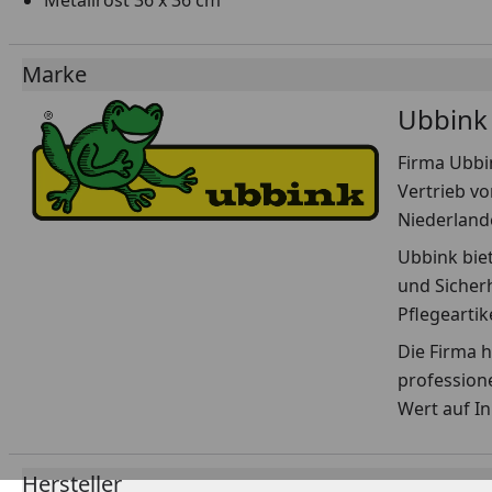
Metallrost 36 x 36 cm
Marke
Ubbink
Firma Ubbin
Vertrieb vo
Niederland
Ubbink biet
und Sicher
Pflegeartike
Die Firma h
profession
Wert auf I
Hersteller