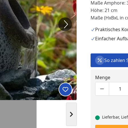
Maße Amphore: 3
Höhe: 21 cm
Maße (HxBxL in c
Praktisches Ko
Einfacher Aufb
So zahlen 
Menge
Produktmen
Pro
Produkt zur Wunschliste hi
Nächstes Bild anzeigen
Lieferbar, Li