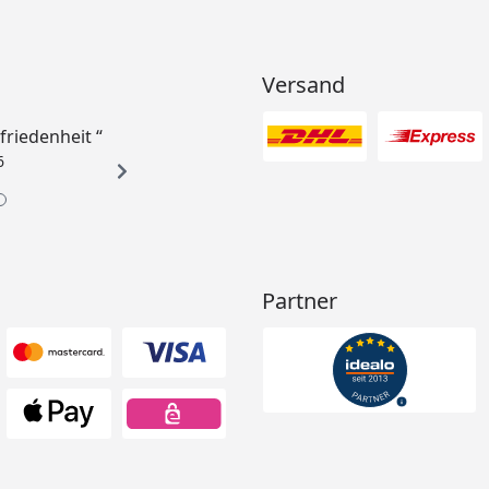
Versand
ufriedenheit “
6
Partner