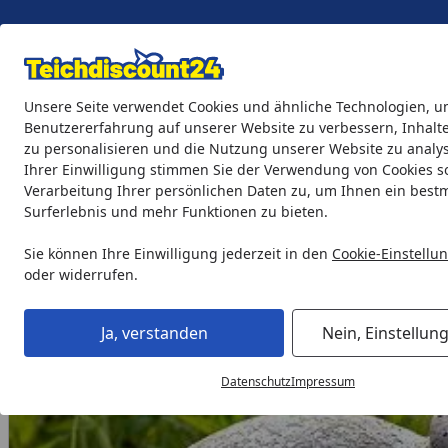
Eigene Montage-Teams
Unsere Seite verwendet Cookies und ähnliche Technologien, u
Benutzererfahrung auf unserer Website zu verbessern, Inhalt
zu personalisieren und die Nutzung unserer Website zu analys
Teichprodukte
Aquaristik
Söll Teichpflege & Fischfutter
Ihrer Einwilligung stimmen Sie der Verwendung von Cookies s
Verarbeitung Ihrer persönlichen Daten zu, um Ihnen ein best
Surferlebnis und mehr Funktionen zu bieten.
Teichprodukte
Wasserspiele
Wasserspiele ohne Teich
Startseite
Sie können Ihre Einwilligung jederzeit in den
Cookie-Einstellu
oder widerrufen.
Ja, verstanden
Nein, Einstellun
Datenschutz
Impressum