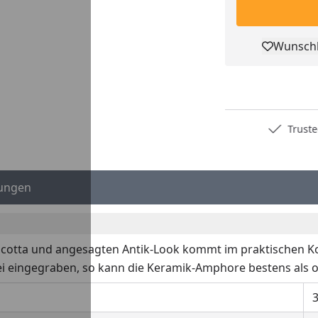
Wunschl
Pro
Deutschlands bester Händler
Trusted S
ungen
cotta und angesagten Antik-Look kommt im praktischen K
i eingegraben, so kann die Keramik-Amphore bestens als op
3