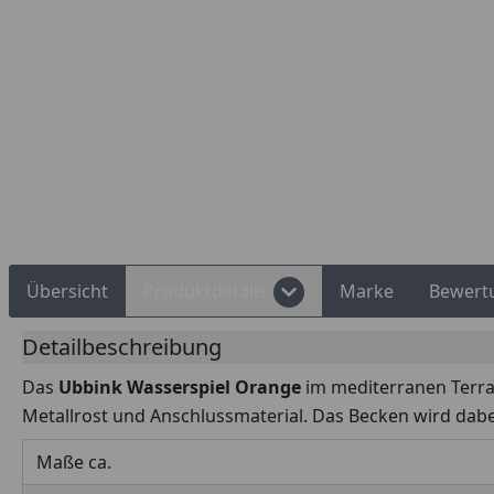
Rechnungskauf
Montageservice
Übersicht
Produktdetails
Marke
Bewert
Detailbeschreibung
Das
Ubbink Wasserspiel Orange
im mediterranen Terra
Metallrost und Anschlussmaterial. Das Becken wird dabe
Maße ca.