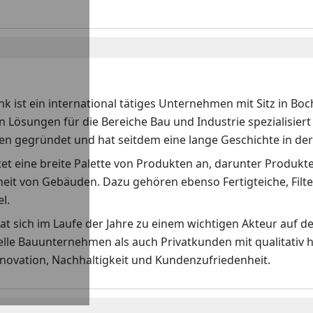
k ist ein international tätiges Unternehmen mit Sitz in Boc
n Lösungen für die Bereiche Bau und Industrie spezialisie
en gegründet und hat seitdem eine lange Geschichte in de
et eine breite Palette von Produkten an, darunter Produkte
heit von Gebäuden. Dazu gehören ebenso Fertigteiche, Fil
l.
at sich im Laufe der Jahre zu einem wichtigen Akteur auf 
elle Bauunternehmen als auch Privatkunden mit qualitativ
nnovation, Nachhaltigkeit und Kundenzufriedenheit.