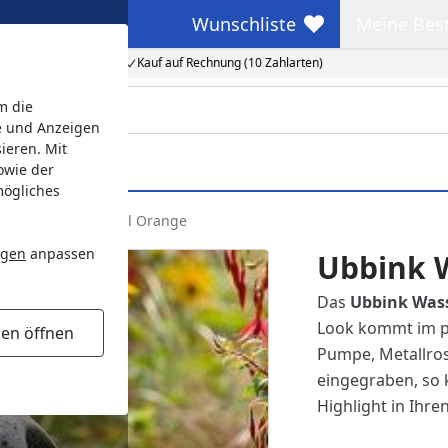
Wunschliste
Meine Bes
Wunschliste
Meine Beste
Kauf auf Rechnung (10 Zahlarten)
m die
e und Anzeigen
ieren. Mit
owie der
mögliches
Ubbink Wasserspiel Orange
ngen
anpassen
Ubbink 
Das
Ubbink Wass
Look kommt im p
gen öffnen
Pumpe, Metallros
eingegraben, so 
Highlight in Ihre