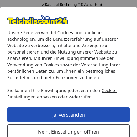
Kauf auf Rechnung (10 Zahlarten)
Alle Produkte
Mein Konto
Wunschl
Ein
Unsere Seite verwendet Cookies und ähnliche
4,92
/ 5
Suchen
Technologien, um die Benutzererfahrung auf unserer
Website zu verbessern, Inhalte und Anzeigen zu
Teichprodukte
Wasserspiele
Wasserspiele ohne Teich
personalisieren und die Nutzung unserer Website zu
Startseite
analysieren. Mit Ihrer Einwilligung stimmen Sie der
Ubbink Wasserspiel Atlanta
Verwendung von Cookies sowie der Verarbeitung Ihrer
persönlichen Daten zu, um Ihnen ein bestmögliches
Surferlebnis und mehr Funktionen zu bieten.
Sie können Ihre Einwilligung jederzeit in den
Cookie-
Einstellungen
anpassen oder widerrufen.
Ja, verstanden
Nein, Einstellungen öffnen