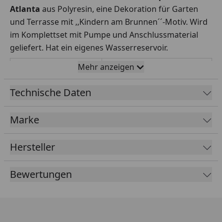
Atlanta
aus Polyresin, eine Dekoration für Garten
und Terrasse mit ,,Kindern am Brunnen´´-Motiv. Wird
im Komplettset mit Pumpe und Anschlussmaterial
geliefert. Hat ein eigenes Wasserreservoir.
Mehr anzeigen
Maße (BxTxH)
44 x 39,5 x 69,5 cm
Förderleistung
350 l/h
Technische Daten
Material
Polyresin
Marke
Alle Zubehörteile dieses Wasserspiels sind ideal
Hersteller
aufeinander abgestimmt, um eine optimale Funktion
zu gewährleisten.
Bewertungen
Montageanleitung &
Ubbink Wasserspiel
Produktdaten
Gartenbrunnen Atlanta