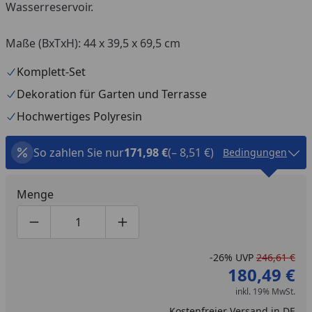
Wasserreservoir.
Maße (BxTxH): 44 x 39,5 x 69,5 cm
Komplett-Set
Dekoration für Garten und Terrasse
Hochwertiges Polyresin
So zahlen Sie nur
171,98 €
(– 8,51 €)
Bedingungen
Menge
Produktmenge um eins verringern
Produktmenge manuell eingeben
Produktmenge um eins erhöhen
-26%
UVP
246,61 €
180,49 €
inkl. 19% MwSt.
Kostenfreier Versand in DE