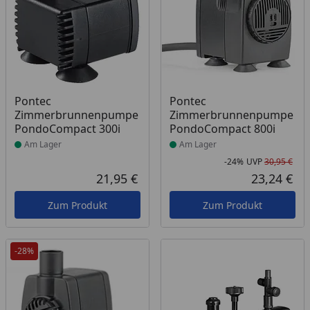
Produkt am Lager
Produkt am Lager
Pontec
Pontec
Zimmerbrunnenpumpe
Zimmerbrunnenpumpe
PondoCompact 300i
PondoCompact 800i
Am Lager
Am Lager
-24%
UVP
30,95 €
Rab
Urs
21,95 €
23,24 €
Aktueller Preis
Akt
Zum Produkt
Zum Produkt
-28%