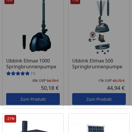
-8%
-1%
Ubbink Elimax 1000
Ubbink Elimax 500
Springbrunnenpumpe
Springbrunnenpumpe
(1)
-8%
UVP
54,78 €
-1%
UVP
45,70 €
Rabatt in Prozent
Ursprünglicher Preis
Rab
Urs
50,18 €
44,94 €
Aktueller Preis
Akt
Zum Produkt
Zum Produkt
-21%