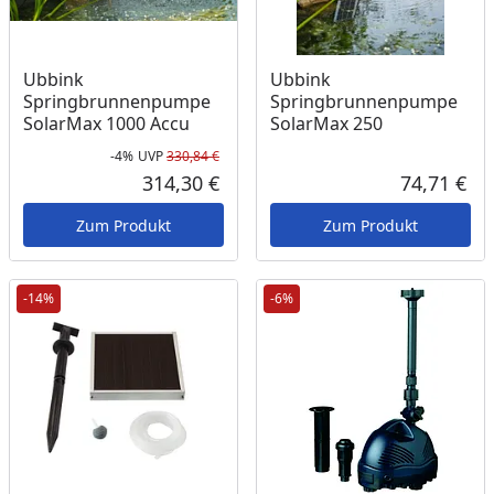
Ubbink
Ubbink
Springbrunnenpumpe
Springbrunnenpumpe
SolarMax 1000 Accu
SolarMax 250
-4%
UVP
330,84 €
Rabatt in Prozent
Ursprünglicher Preis
314,30 €
74,71 €
Aktueller Preis
Akt
Zum Produkt
Zum Produkt
-14%
-6%