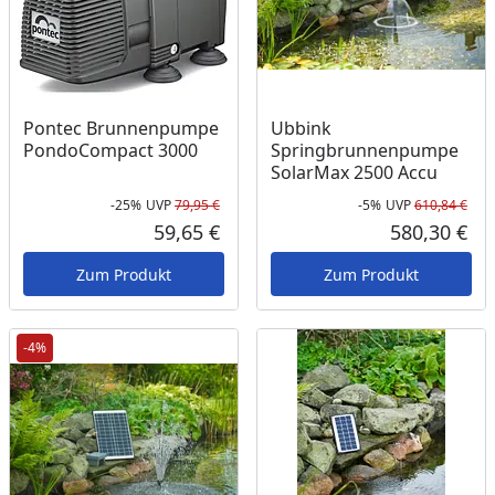
Pontec Brunnenpumpe
Ubbink
PondoCompact 3000
Springbrunnenpumpe
SolarMax 2500 Accu
-25%
UVP
79,95 €
-5%
UVP
610,84 €
Rabatt in Prozent
Ursprünglicher Preis
Rab
Urs
59,65 €
580,30 €
Aktueller Preis
Akt
Zum Produkt
Zum Produkt
-4%