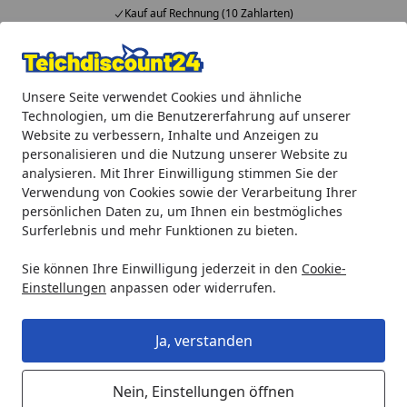
Kauf auf Rechnung (10 Zahlarten)
Alle Produkte
Mein Konto
Wunschl
Ein
Unsere Seite verwendet Cookies und ähnliche
4,92
/ 5
Suchen
Technologien, um die Benutzererfahrung auf unserer
Website zu verbessern, Inhalte und Anzeigen zu
Teichprodukte
Teichpumpen
Brunnenpumpen
personalisieren und die Nutzung unserer Website zu
Startseite
analysieren. Mit Ihrer Einwilligung stimmen Sie der
Brunnenpumpen
Verwendung von Cookies sowie der Verarbeitung Ihrer
persönlichen Daten zu, um Ihnen ein bestmögliches
Surferlebnis und mehr Funktionen zu bieten.
Ihre Artikelübersicht
Sie können Ihre Einwilligung jederzeit in den
Cookie-
Kategorien
Einstellungen
anpassen oder widerrufen.
Filter / Sortierung
Ja, verstanden
33
Artikel gefunden
Nein, Einstellungen öffnen