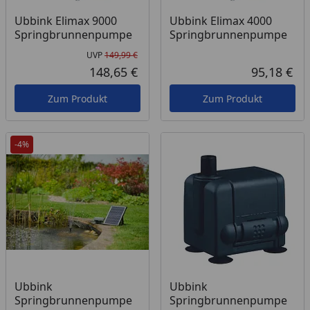
Ubbink Elimax 9000
Ubbink Elimax 4000
Springbrunnenpumpe
Springbrunnenpumpe
UVP
149,99 €
Ursprünglicher Preis
148,65 €
95,18 €
Aktueller Preis
Akt
Zum Produkt
Zum Produkt
-4%
Ubbink
Ubbink
Springbrunnenpumpe
Springbrunnenpumpe