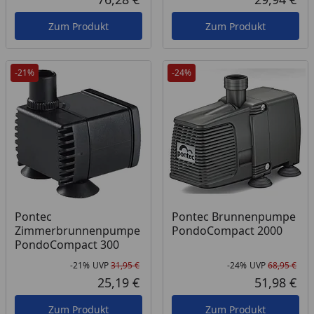
Aktueller Preis
Akt
Zum Produkt
Zum Produkt
-21%
-24%
Pontec
Pontec Brunnenpumpe
Zimmerbrunnenpumpe
PondoCompact 2000
PondoCompact 300
-21%
UVP
31,95 €
-24%
UVP
68,95 €
Rabatt in Prozent
Ursprünglicher Preis
Rab
Urs
25,19 €
51,98 €
Aktueller Preis
Akt
Zum Produkt
Zum Produkt