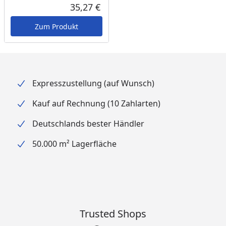
Rabatt in Prozent
Ursprünglicher Preis
35,27 €
Aktueller Preis
Zum Produkt
Expresszustellung (auf Wunsch)
Kauf auf Rechnung (10 Zahlarten)
Deutschlands bester Händler
50.000 m² Lagerfläche
Trusted Shops