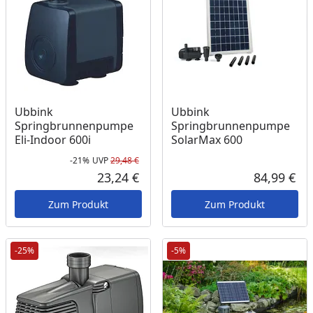
Ubbink
Ubbink
Springbrunnenpumpe
Springbrunnenpumpe
Eli-Indoor 600i
SolarMax 600
-21%
UVP
29,48 €
Rabatt in Prozent
Ursprünglicher Preis
23,24 €
84,99 €
Aktueller Preis
Akt
Zum Produkt
Zum Produkt
-25%
-5%