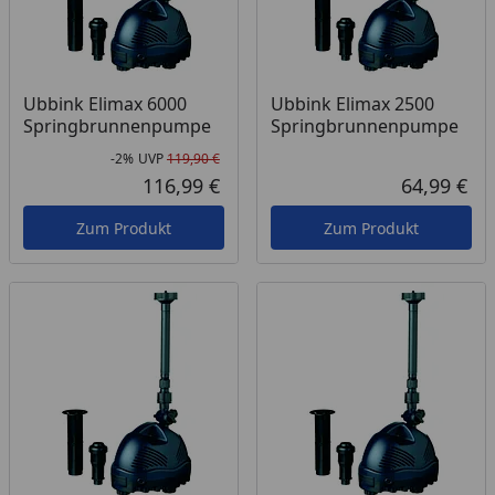
Ubbink Elimax 6000
Ubbink Elimax 2500
Springbrunnenpumpe
Springbrunnenpumpe
-2%
UVP
119,90 €
Rabatt in Prozent
Ursprünglicher Preis
116,99 €
64,99 €
Aktueller Preis
Akt
Zum Produkt
Zum Produkt