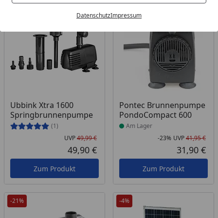
Bestseller
-23%
Datenschutz
Impressum
Produkt am Lager
Ubbink Xtra 1600
Pontec Brunnenpumpe
Springbrunnenpumpe
PondoCompact 600
(1)
Am Lager
UVP
49,99 €
-23%
UVP
41,95 €
Ursprünglicher Preis
Rab
Urs
49,90 €
31,90 €
Aktueller Preis
Akt
Zum Produkt
Zum Produkt
-21%
-4%