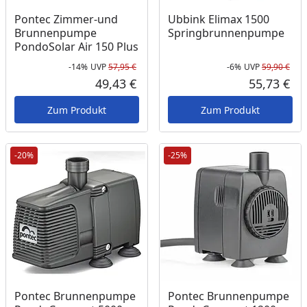
Pontec Zimmer-und
Ubbink Elimax 1500
Brunnenpumpe
Springbrunnenpumpe
PondoSolar Air 150 Plus
-14%
UVP
57,95 €
-6%
UVP
59,90 €
Rabatt in Prozent
Ursprünglicher Preis
Rab
Urs
49,43 €
55,73 €
Aktueller Preis
Akt
Zum Produkt
Zum Produkt
-20%
-25%
Pontec Brunnenpumpe
Pontec Brunnenpumpe