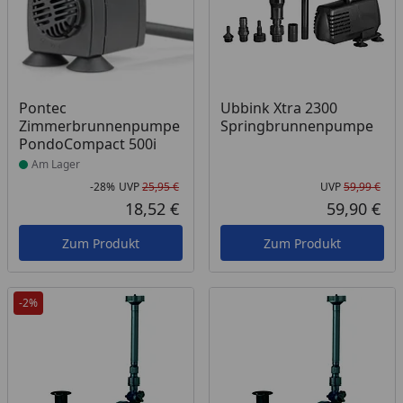
Produkt am Lager
Pontec
Ubbink Xtra 2300
Zimmerbrunnenpumpe
Springbrunnenpumpe
PondoCompact 500i
Am Lager
-28%
UVP
25,95 €
UVP
59,99 €
Rabatt in Prozent
Ursprünglicher Preis
Urs
18,52 €
59,90 €
Aktueller Preis
Akt
Zum Produkt
Zum Produkt
-2%