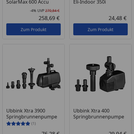
SolarMax 600 Accu
Eli-Indoor 350i
-4%
UVP
270,84 €
Rabatt in Prozent
Ursprünglicher Preis
258,69 €
24,48 €
Aktueller Preis
Akt
Zum Produkt
Zum Produkt
Ubbink Xtra 3900
Ubbink Xtra 400
Springbrunnenpumpe
Springbrunnenpumpe
(1)
76,28 €
29,94 €