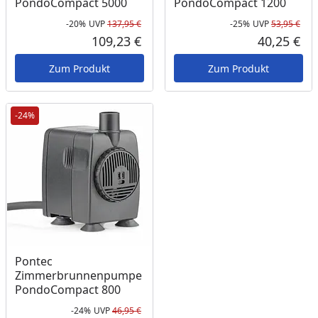
PondoCompact 5000
PondoCompact 1200
-20%
UVP
137,95 €
-25%
UVP
53,95 €
Rabatt in Prozent
Ursprünglicher Preis
Rab
Urs
109,23 €
40,25 €
Aktueller Preis
Akt
Zum Produkt
Zum Produkt
-24%
Pontec
Zimmerbrunnenpumpe
PondoCompact 800
-24%
UVP
46,95 €