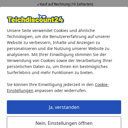
Kauf auf Rechnung (10 Zahlarten)
Alle Produkte
Mein Konto
Wunschl
Ein
Unsere Seite verwendet Cookies und ähnliche
4,92
/ 5
Suchen
Technologien, um die Benutzererfahrung auf unserer
Website zu verbessern, Inhalte und Anzeigen zu
Teichprodukte
Teichpumpen
Solarpumpen
Ubbink Sp
personalisieren und die Nutzung unserer Website zu
Startseite
analysieren. Mit Ihrer Einwilligung stimmen Sie der
Ubbink Springbrunnenpumpe
Verwendung von Cookies sowie der Verarbeitung Ihrer
SolarMax 2500 inkl. Solarpaneel
persönlichen Daten zu, um Ihnen ein bestmögliches
Surferlebnis und mehr Funktionen zu bieten.
Sie können Ihre Einwilligung jederzeit in den
Cookie-
Einstellungen
anpassen oder widerrufen.
Ja, verstanden
Nein, Einstellungen öffnen