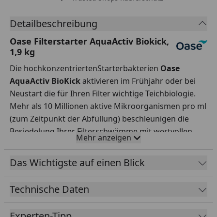
Detailbeschreibung
Oase Filterstarter AquaActiv Biokick,
1,9 kg
Die hochkonzentriertenStarterbakterien
Oase
AquaActiv BioKick
aktivieren im Frühjahr oder bei
Neustart die für Ihren Filter wichtige Teichbiologie.
Mehr als 10 Millionen aktive Mikroorganismen pro ml
(zum Zeitpunkt der Abfüllung) beschleunigen die
Besiedelung Ihrer Filterschwämme mit wertvollen
Mehr anzeigen
Filterbakterien. Zudem setzt sofort die Entgiftung von
Nitrit, Ammonium und Ammoniak ein. Mit
Das Wichtigste auf einen Blick
Unterstützung dieses Filterstarters erreicht Ihr
Teichfilter innerhalb weniger Wochen die volle
Technische Daten
Leistungsfähigkeit. Auch nach einem
Teilwasserwechsel oder einer intensiven
Experten-Tipp