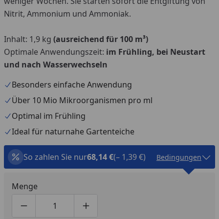
weniger Wochen. Sie starten sofort die Entgiftung von
Nitrit, Ammonium und Ammoniak.
Inhalt: 1,9 kg
(ausreichend für 100 m³)
Optimale Anwendungszeit:
im Frühling, bei Neustart
und nach Wasserwechseln
Besonders einfache Anwendung
Über 10 Mio Mikroorganismen pro ml
Optimal im Frühling
Ideal für naturnahe Gartenteiche
So zahlen Sie nur
68,14 €
(– 1,39 €)
Bedingungen
Menge
Produktmenge um eins verringern
Produktmenge manuell eingeben
Produktmenge um eins erhöhen