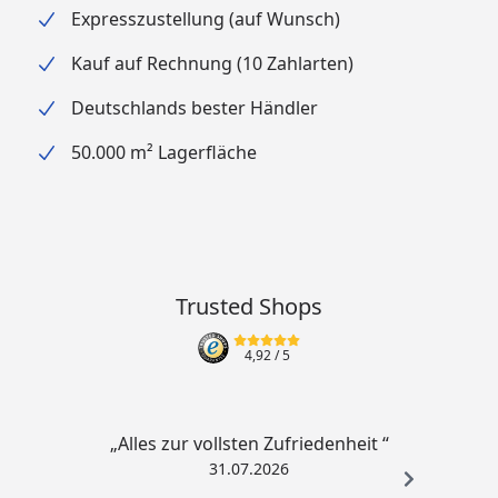
Expresszustellung (auf Wunsch)
einzusetzen, um das Überleben der Bakterien zu
sichern.
Kauf auf Rechnung (10 Zahlarten)
Deutschlands bester Händler
50.000 m² Lagerfläche
Trusted Shops
4,92
/ 5
„Alles zur vollsten Zufriedenheit “
31.07.2026