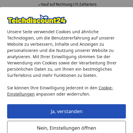
Kauf auf Rechnung (10 Zahlarten)
Alle Produkte
Mein Konto
Wunschl
Ein
Unsere Seite verwendet Cookies und ähnliche
4,92
/ 5
Suchen
Technologien, um die Benutzererfahrung auf unserer
Website zu verbessern, Inhalte und Anzeigen zu
Teichprodukte
Teichpflege & Teichreinigung
Oase Filter
personalisieren und die Nutzung unserer Website zu
Startseite
analysieren. Mit Ihrer Einwilligung stimmen Sie der
Oase Filterstarter AquaActiv
Verwendung von Cookies sowie der Verarbeitung Ihrer
Biokick, 1,9 kg
persönlichen Daten zu, um Ihnen ein bestmögliches
Surferlebnis und mehr Funktionen zu bieten.
Sie können Ihre Einwilligung jederzeit in den
Cookie-
Einstellungen
anpassen oder widerrufen.
Ja, verstanden
Nein, Einstellungen öffnen