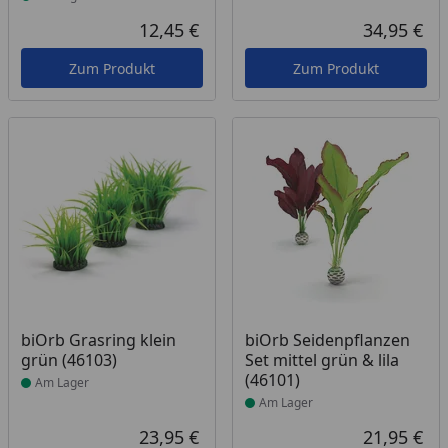
12,45 €
34,95 €
Aktueller Preis
Akt
Zum Produkt
Zum Produkt
Produkt am Lager
Produkt am Lager
biOrb Grasring klein
biOrb Seidenpflanzen
grün (46103)
Set mittel grün & lila
(46101)
Am Lager
Am Lager
23,95 €
21,95 €