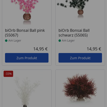
Produkt am Lager
Produkt am Lager
biOrb Bonsai Ball pink
biOrb Bonsai Ball
(55067)
schwarz (55065)
Am Lager
Am Lager
14,95 €
14,95 €
Aktueller Preis
Akt
Zum Produkt
Zum Produkt
-33%