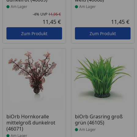
Am Lager
Am Lager
-4%
UVP
11,95 €
Rabatt in Prozent
Ursprünglicher Preis
11,45 €
11,45 €
Aktueller Preis
Akt
Zum Produkt
Zum Produkt
Produkt am Lager
Produkt am Lager
biOrb Hornkoralle
biOrb Grasring groß
mittelgroß dunkelrot
grün (46105)
(46071)
Am Lager
Am Lager