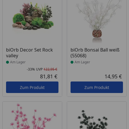
Produkt am Lager
Produkt am Lager
biOrb Decor Set Rock
biOrb Bonsai Ball weiß
valley
(55068)
Am Lager
Am Lager
-33%
UVP
122,95 €
Rabatt in Prozent
Ursprünglicher Preis
81,81 €
14,95 €
Aktueller Preis
Akt
Zum Produkt
Zum Produkt