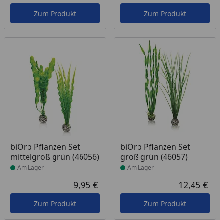
Aktueller Preis
Akt
Zum Produkt
Zum Produkt
Produkt am Lager
Produkt am Lager
biOrb Pflanzen Set
biOrb Pflanzen Set
mittelgroß grün (46056)
groß grün (46057)
Am Lager
Am Lager
9,95 €
12,45 €
Aktueller Preis
Akt
Zum Produkt
Zum Produkt