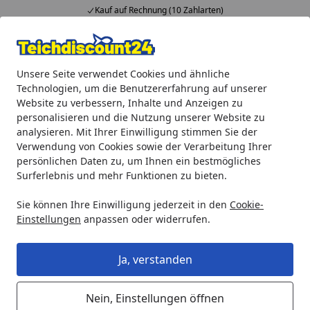
Kauf auf Rechnung (10 Zahlarten)
Alle Produkte
Mein Konto
Wunschl
Ein
Unsere Seite verwendet Cookies und ähnliche
4,92
/ 5
Suchen
Technologien, um die Benutzererfahrung auf unserer
Website zu verbessern, Inhalte und Anzeigen zu
Aquaristik
biOrb Dekoration
biOrb Pflanzen
personalisieren und die Nutzung unserer Website zu
Startseite
analysieren. Mit Ihrer Einwilligung stimmen Sie der
biOrb Pflanzen
Verwendung von Cookies sowie der Verarbeitung Ihrer
persönlichen Daten zu, um Ihnen ein bestmögliches
Surferlebnis und mehr Funktionen zu bieten.
Ihre Artikelübersicht
Sie können Ihre Einwilligung jederzeit in den
Cookie-
Kategorien
Einstellungen
anpassen oder widerrufen.
Filter / Sortierung
Ja, verstanden
44
Artikel gefunden
Nein, Einstellungen öffnen