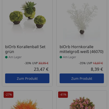
Produkt am Lager
Produkt am Lager
biOrb Korallenball Set
biOrb Hornkoralle
grün
mittelgroß weiß (46070)
Am Lager
Am Lager
-30%
UVP
33,95 €
-35%
UVP
13,07 €
Rabatt in Prozent
Ursprünglicher Preis
Rab
Urs
23,47 €
8,39 €
Aktueller Preis
Akt
Zum Produkt
Zum Produkt
-27%
-41%