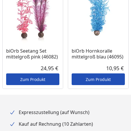
biOrb Seetang Set
biOrb Hornkoralle
mittelgroß pink (46082)
mittelgroß blau (46095)
24,95 €
10,95 €
Aktueller Preis
Akt
Zum Produkt
Zum Produkt
Expresszustellung (auf Wunsch)
Kauf auf Rechnung (10 Zahlarten)