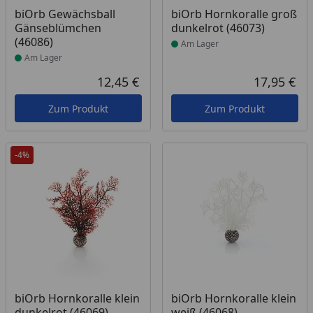
Produkt am Lager
Produkt am Lager
biOrb Gewächsball
biOrb Hornkoralle groß
Gänseblümchen
dunkelrot (46073)
(46086)
Am Lager
Am Lager
12,45 €
17,95 €
Aktueller Preis
Akt
Zum Produkt
Zum Produkt
-4%
Produkt am Lager
Produkt am Lager
biOrb Hornkoralle klein
biOrb Hornkoralle klein
dunkelrot (46069)
weiß (46068)