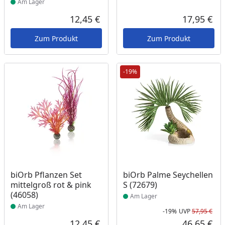
Am Lager
12,45 €
17,95 €
Aktueller Preis
Akt
Zum Produkt
Zum Produkt
-19%
Produkt am Lager
Produkt am Lager
biOrb Pflanzen Set
biOrb Palme Seychellen
mittelgroß rot & pink
S (72679)
(46058)
Am Lager
Am Lager
-19%
UVP
57,95 €
Rab
Urs
12,45 €
46,65 €