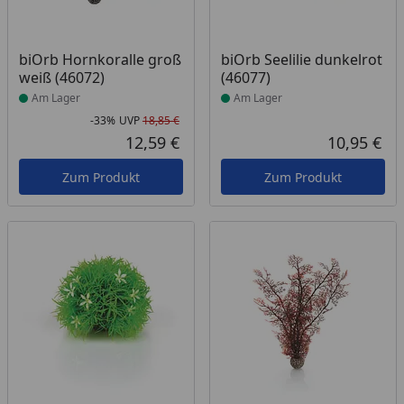
Produkt am Lager
Produkt am Lager
biOrb Hornkoralle groß
biOrb Seelilie dunkelrot
weiß (46072)
(46077)
Am Lager
Am Lager
-33%
UVP
18,85 €
Rabatt in Prozent
Ursprünglicher Preis
12,59 €
10,95 €
Aktueller Preis
Akt
Zum Produkt
Zum Produkt