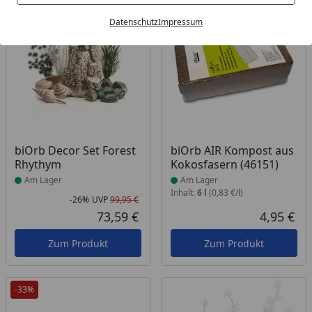
Bestseller
-26%
Datenschutz
Impressum
Produkt am Lager
Produkt am Lager
biOrb Decor Set Forest
biOrb AIR Kompost aus
Rhythym
Kokosfasern (46151)
Am Lager
Am Lager
Inhalt:
6 l
(0,83 €/l)
-26%
UVP
99,95 €
Rabatt in Prozent
Ursprünglicher Preis
73,59 €
4,95 €
Aktueller Preis
Akt
Zum Produkt
Zum Produkt
-33%