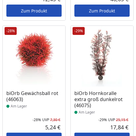
Aktueller Preis
Akt
Zum Produkt
Zum Produkt
-28%
-29%
Produkt am Lager
Produkt am Lager
biOrb Gewächsball rot
biOrb Hornkoralle
(46063)
extra groß dunkelrot
(46075)
Am Lager
Am Lager
-28%
UVP
7,30 €
-29%
UVP
25,15 €
Rabatt in Prozent
Ursprünglicher Preis
Rab
Urs
5,24 €
17,84 €
Aktueller Preis
Akt