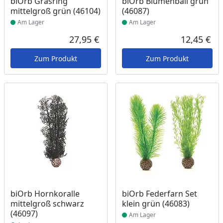
biOrb Grasring
biOrb Blumenball grün
mittelgroß grün (46104)
(46087)
Am Lager
Am Lager
27,95 €
12,45 €
Aktueller Preis
Akt
Zum Produkt
Zum Produkt
Produkt am Lager
Produkt am Lager
biOrb Hornkoralle
biOrb Federfarn Set
mittelgroß schwarz
klein grün (46083)
(46097)
Am Lager