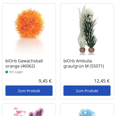
Produkt am Lager
biOrb Gewächsball
biOrb Ambulia
orange (46062)
grau/grün M (55071)
Am Lager
9,45 €
12,45 €
Aktueller Preis
Akt
Zum Produkt
Zum Produkt