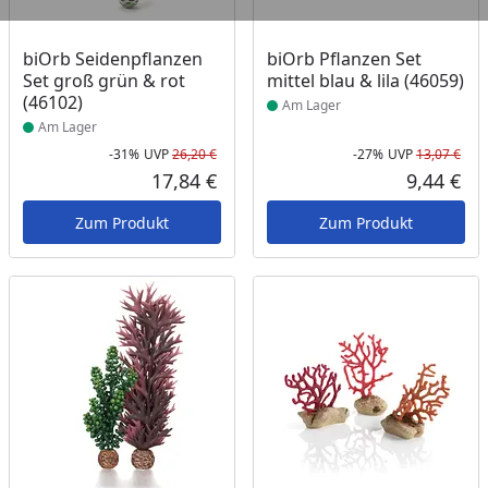
Produkt am Lager
Produkt am Lager
biOrb Seidenpflanzen
biOrb Pflanzen Set
Set groß grün & rot
mittel blau & lila (46059)
(46102)
Am Lager
Am Lager
-31%
UVP
26,20 €
-27%
UVP
13,07 €
Rabatt in Prozent
Ursprünglicher Preis
Rab
Urs
17,84 €
9,44 €
Aktueller Preis
Akt
Zum Produkt
Zum Produkt