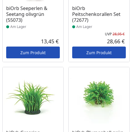
Produkt am Lager
Produkt am Lager
biOrb Seeperlen &
biOrb
Seetang olivgrün
Peitschenkorallen Set
(55073)
(72677)
Am Lager
Am Lager
UVP
28,95 €
Urs
13,45 €
28,66 €
Aktueller Preis
Akt
Zum Produkt
Zum Produkt
Produkt am Lager
Produkt am Lager