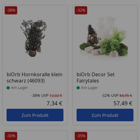
-38%
-32%
Produkt am Lager
Produkt am Lager
biOrb Hornkoralle klein
biOrb Decor Set
schwarz (46093)
Fairytales
Am Lager
Am Lager
-38%
UVP
12,02 €
-32%
UVP
84,95 €
Rabatt in Prozent
Ursprünglicher Preis
Rab
Urs
7,34 €
57,49 €
Aktueller Preis
Akt
Zum Produkt
Zum Produkt
-30%
-35%