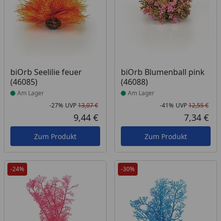
Produkt am Lager
Produkt am Lager
biOrb Seelilie feuer
biOrb Blumenball pink
(46085)
(46088)
Am Lager
Am Lager
-27%
UVP
13,07 €
-41%
UVP
12,55 €
Rabatt in Prozent
Ursprünglicher Preis
Rab
Urs
9,44 €
7,34 €
Aktueller Preis
Akt
Zum Produkt
Zum Produkt
-24%
-30%