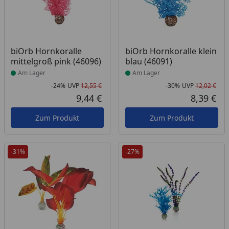
Produkt am Lager
Produkt am Lager
biOrb Hornkoralle
biOrb Hornkoralle klein
mittelgroß pink (46096)
blau (46091)
Am Lager
Am Lager
-24%
UVP
12,55 €
-30%
UVP
12,02 €
Rabatt in Prozent
Ursprünglicher Preis
Rab
Urs
9,44 €
8,39 €
Aktueller Preis
Akt
Zum Produkt
Zum Produkt
-31%
-27%