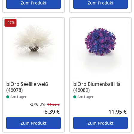
Zum Produkt
Zum Produkt
-27%
Produkt am Lager
Produkt am Lager
biOrb Seelilie weiß
biOrb Blumenball lila
(46078)
(46089)
Am Lager
Am Lager
-27%
UVP
11,50 €
Rabatt in Prozent
Ursprünglicher Preis
8,39 €
11,95 €
Aktueller Preis
Akt
Zum Produkt
Zum Produkt