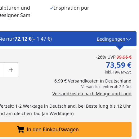
kulpturen und
Inspiration pur
Designer Sam
Sie nur
72,12 €
(– 1,47 €)
Bedingungen
-26%
UVP
99,95 €
73,59 €
inkl. 19% MwSt.
ge um eins verringern
duktmenge manuell eingeben
Produktmenge um eins erhöhen
6,90 € Versandkosten in Deutschland
Versandkostenfrei ab 2 Stück
Versandkosten nach Menge und Land
nzufügen
ferzeit: 1-2 Werktage in Deutschland, bei Bestellung bis 12 Uhr
and am gleichen Tag (an Werktagen)
In den Einkaufswagen
In den Einkaufswagen legen