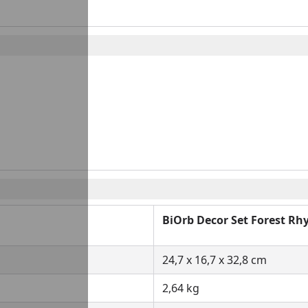
BiOrb
Decor Set Forest R
24,7 x 16,7 x 32,8 cm
2,64 kg