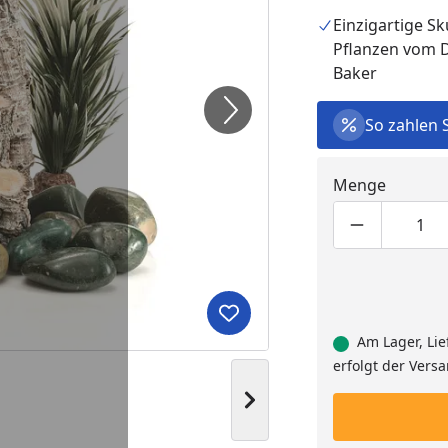
Einzigartige S
Pflanzen vom 
Baker
So zahlen 
Menge
Produktmen
Pro
Produkt zur Wunschliste hi
Am Lager, Lie
erfolgt der Vers
Nächstes Bild anzeigen