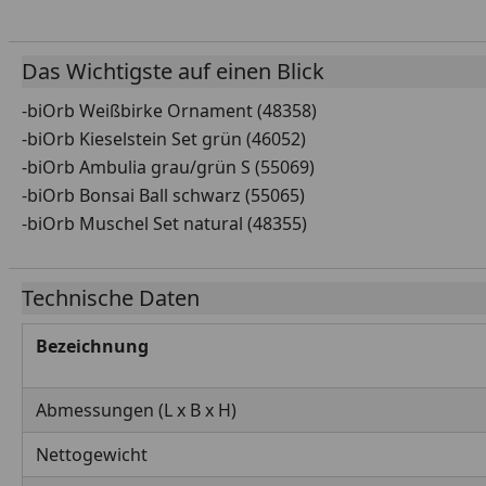
Das Wichtigste auf einen Blick
-biOrb Weißbirke Ornament (48358)
-biOrb Kieselstein Set grün (46052)
-biOrb Ambulia grau/grün S (55069)
-biOrb Bonsai Ball schwarz (55065)
-biOrb Muschel Set natural (48355)
Technische Daten
Bezeichnung
Abmessungen (L x B x H)
Nettogewicht