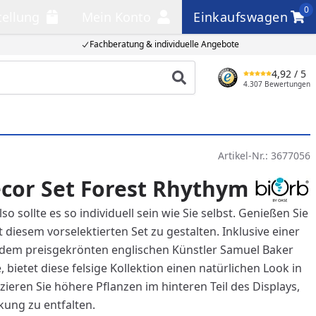
0
tellung
Mein Konto
Einkaufswagen
llung
Mein Konto
Einkaufswagen
Fachberatung & individuelle Angebote
4,92
/ 5
Produkt suchen
4.307 Bewertungen
Artikel-Nr.:
3677056
cor Set Forest Rhythym
also sollte es so individuell sein wie Sie selbst. Genießen Sie
it diesem vorselektierten Set zu gestalten. Inklusive einer
n dem preisgekrönten englischen Künstler Samuel Baker
bietet diese felsige Kollektion einen natürlichen Look in
zieren Sie höhere Pflanzen im hinteren Teil des Displays,
kung zu entfalten.