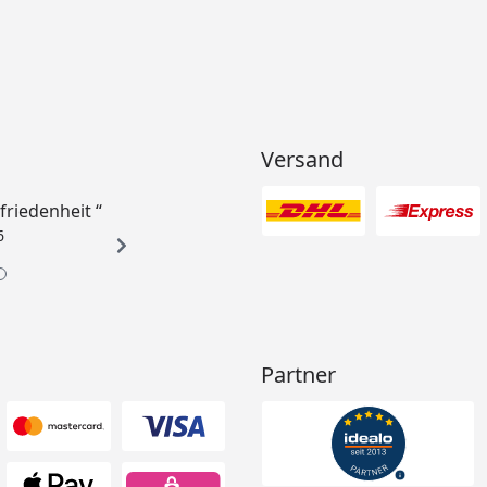
Versand
ufriedenheit “
6
Partner