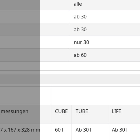
alle
ab 30
ab 30
nur 30
ab 60
Geeignet für B
bmessungen
CUBE
TUBE
LIFE
7 x 167 x 328 mm
60 l
Ab 30 l
Ab 30 l