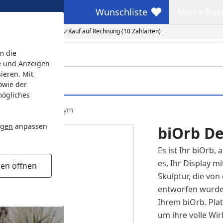
Wunschliste
Meine Bes
Wunschliste
Meine Beste
Kauf auf Rechnung (10 Zahlarten)
m die
e und Anzeigen
ieren. Mit
owie der
mögliches
or Set Forest Rhythym
ngen
anpassen
biOrb De
Es ist Ihr biOrb, 
es, Ihr Display m
gen öffnen
Skulptur, die vo
entworfen wurde, 
Ihrem biOrb. Plat
um ihre volle Wir