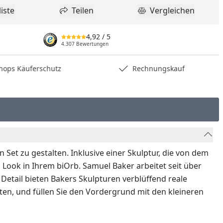
iste
Teilen
Vergleichen
dukt zur Wunschliste hinzufügen
Teilen
Produkt Vergle
4,92
/ 5
4.307 Bewertungen
hops Käuferschutz
Rechnungskauf
ten Set zu gestalten. Inklusive einer Skulptur, die von dem
 Look in Ihrem biOrb. Samuel Baker arbeitet seit über
 Detail bieten Bakers Skulpturen verblüffend reale
lten, und füllen Sie den Vordergrund mit den kleineren