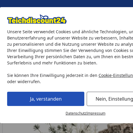
Eigene Montage-Teams
Unsere Seite verwendet Cookies und ähnliche Technologien, u
Benutzererfahrung auf unserer Website zu verbessern, Inhalt
zu personalisieren und die Nutzung unserer Website zu analys
Teichprodukte
Aquaristik
Söll Teichpflege & Fischfutter
Ihrer Einwilligung stimmen Sie der Verwendung von Cookies s
Verarbeitung Ihrer persönlichen Daten zu, um Ihnen ein best
Surferlebnis und mehr Funktionen zu bieten.
Aquaristik
biOrb Dekoration
biOrb Pflanzen
biOrb Dec
Startseite
Sie können Ihre Einwilligung jederzeit in den
Cookie-Einstellu
oder widerrufen.
Ja, verstanden
Nein, Einstellun
Datenschutz
Impressum