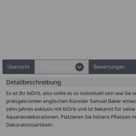
Rechnungskauf
Montageservice
Übersicht
Produktdetails
Bewertungen
Detailbeschreibung
Es ist Ihr biOrb, also sollte es so individuell sein wie Si
preisgekrönten englischen Künstler Samuel Baker entworf
zehn Jahren exklusiv mit biOrb und ist bekannt für seine
Aquariendekorationen. Platzieren Sie höhere Pflanzen im
Dekorationsartikeln.