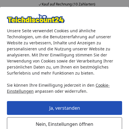
Kauf auf Rechnung (10 Zahlarten)
Alle Produkte
Mein Konto
Wunschl
Ein
Unsere Seite verwendet Cookies und ähnliche
4,92
/ 5
Suchen
Technologien, um die Benutzererfahrung auf unserer
Website zu verbessern, Inhalte und Anzeigen zu
Aquaristik
biOrb Dekoration
biOrb Pflanzen
biOrb Hor
personalisieren und die Nutzung unserer Website zu
Startseite
analysieren. Mit Ihrer Einwilligung stimmen Sie der
biOrb Hornkoralle mittelgroß
Verwendung von Cookies sowie der Verarbeitung Ihrer
dunkelrot (46071)
persönlichen Daten zu, um Ihnen ein bestmögliches
Surferlebnis und mehr Funktionen zu bieten.
Sie können Ihre Einwilligung jederzeit in den
Cookie-
Einstellungen
anpassen oder widerrufen.
Ja, verstanden
Nein, Einstellungen öffnen