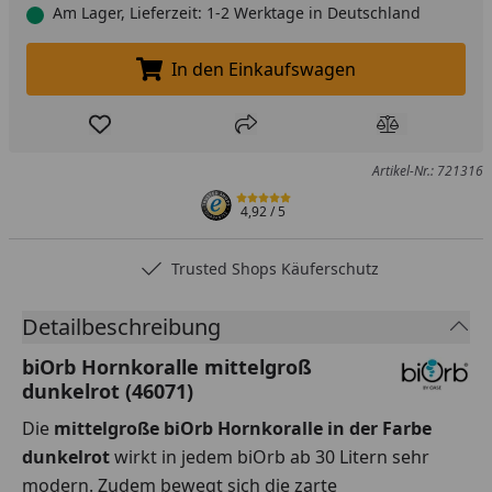
Am Lager, Lieferzeit: 1-2 Werktage in Deutschland
In den Einkaufswagen
In den Einkaufswagen legen
Produkt zur Wunschliste hinzufügen
Teilen
Produkt Ver
Artikel-Nr.: 721316
4,92
/ 5
Trusted Shops Käuferschutz
Detailbeschreibung
biOrb Hornkoralle mittelgroß
dunkelrot (46071)
Die
mittelgroße biOrb Hornkoralle
in der Farbe
dunkelrot
wirkt in jedem biOrb ab 30 Litern sehr
modern. Zudem bewegt sich die zarte