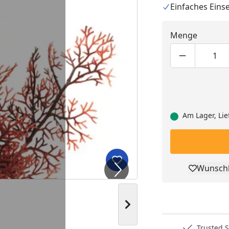
Einfaches Eins
Menge
Produktmen
Pro
Am Lager, Lie
Produkt zur Wunschliste hi
Wunschl
Pro
Nächstes Bild anzeigen
Deutschlands bester Händler
Trusted S