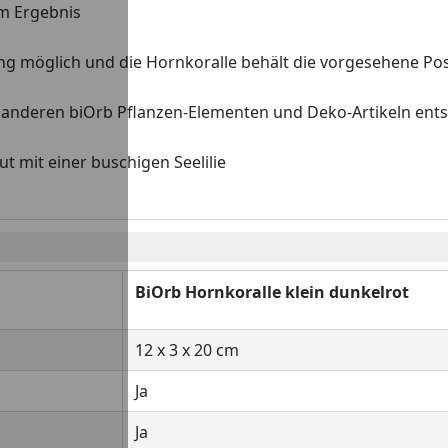
im Ergebnis
You
ng möglich und die Hornkoralle behält die vorgesehene Pos
nderen biOrb Pflanzen-Elementen und Deko-Artikeln entste
t mit einer buschigen Seelilie
BiOrb Hornkoralle klein dunkelrot
12 x 3 x 20 cm
Ja
Ja