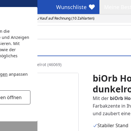
Wunschliste
Meine Bes
Wunschliste
Meine Beste
Kauf auf Rechnung (10 Zahlarten)
m die
e und Anzeigen
ieren. Mit
owie der
mögliches
koralle klein dunkelrot (46069)
ngen
anpassen
biOrb Ho
dunkelro
gen öffnen
Mit der
biOrb Ho
Farbakzente in 
und zaubert ein
Stabiler Stand