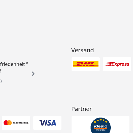
Versand
ufriedenheit “
6
Partner