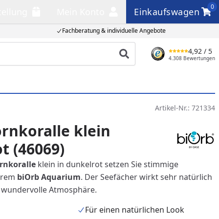
0
tellung
Mein Konto
Einkaufswagen
llung
Mein Konto
Einkaufswagen
Fachberatung & individuelle Angebote
4,92
/ 5
Produkt suchen
4.308 Bewertungen
Artikel-Nr.:
721334
rnkoralle klein
t (46069)
rnkoralle
klein in dunkelrot setzen Sie stimmige
Ihrem
biOrb Aquarium
. Der Seefächer wirkt sehr natürlich
e wundervolle Atmosphäre.
Für einen natürlichen Look