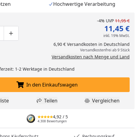
etzen
Hochwertige Verarbeitung
-4%
UVP
11,95 €
11,45 €
inkl. 19% MwSt.
ge um eins verringern
duktmenge manuell eingeben
Produktmenge um eins erhöhen
6,90 € Versandkosten in Deutschland
Versandkostenfrei ab 9 Stück
Versandkosten nach Menge und Land
ferzeit: 1-2 Werktage in Deutschland
In den Einkaufswagen
In den Einkaufswagen legen
nzufügen
iste
Teilen
Vergleichen
dukt zur Wunschliste hinzufügen
Teilen
Produkt Vergle
4,92
/ 5
4.308 Bewertungen
hops Käuferschutz
Rechnungskauf