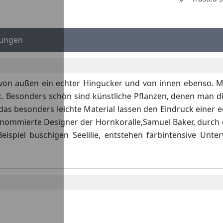
eo
ungen
 von außen ein echter Hingucker und von innen ebenso. Mit
 Besonders schön sind künstliche Pflanzen, denen man die 
s besonders leichte Material lassen den Eindruck einer ec
 renommierte Designer der Hornkoralle,Samuel Baker, durch 
spiel buschigen Seelilie, entstehen farbintensive Unter