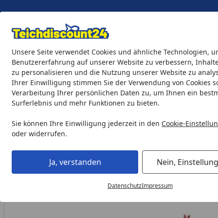
Eigene Montage-Teams
Unsere Seite verwendet Cookies und ähnliche Technologien, u
Benutzererfahrung auf unserer Website zu verbessern, Inhalt
zu personalisieren und die Nutzung unserer Website zu analys
Teichprodukte
Aquaristik
Söll Teichpflege & Fischfutter
Ihrer Einwilligung stimmen Sie der Verwendung von Cookies s
Verarbeitung Ihrer persönlichen Daten zu, um Ihnen ein best
Surferlebnis und mehr Funktionen zu bieten.
Aquaristik
biOrb Dekoration
biOrb Pflanzen
biOrb Horn
Startseite
Sie können Ihre Einwilligung jederzeit in den
Cookie-Einstellu
oder widerrufen.
Ja, verstanden
Nein, Einstellun
Datenschutz
Impressum