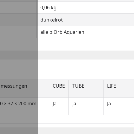
0,06 kg
dunkelrot
alle biOrb Aquarien
Geeignet für B
bmessungen
CUBE
TUBE
LIFE
0 × 37 × 200 mm
Ja
Ja
Ja