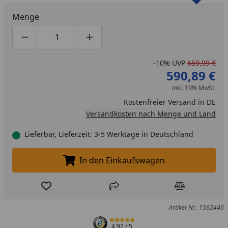
Menge
Produktmenge um eins verringern
Produktmenge manuell eingeben
Produktmenge um eins erhöhen
-10%
UVP
659,99 €
590,89 €
inkl. 19% MwSt.
Kostenfreier Versand in DE
Versandkosten nach Menge und Land
Lieferbar, Lieferzeit: 3-5 Werktage in Deutschland
In den Einkaufswagen
In den Einkaufswagen legen
Produkt zur Wunschliste hinzufügen
Teilen
Produkt Ver
Artikel-Nr.: 1562446
4,92
/ 5