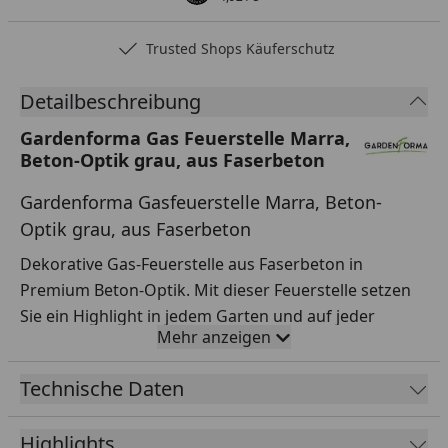
Trusted Shops Käuferschutz
Detailbeschreibung
Gardenforma Gas Feuerstelle Marra,
Beton-Optik grau, aus Faserbeton
Gardenforma Gasfeuerstelle Marra, Beton-
Optik grau, aus Faserbeton
Dekorative Gas-Feuerstelle aus Faserbeton in
Premium Beton-Optik. Mit dieser Feuerstelle setzen
Sie ein Highlight in jedem Garten und auf jeder
Mehr anzeigen
Terrasse. Zum Zubehör gehören bräunliche
Lavasteine, eine Edelstahl-Brennerschale sowie ein
Technische Daten
Schutz der Zündvorrichtung. Die Feuerstelle verfügt
über einen seitlich angebrachten elektronischen
Highlights
Starter und einen präzisen Regulierer (50mbar