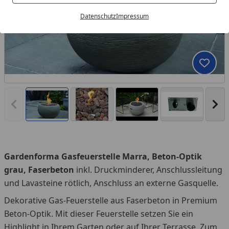
Datenschutz
Impressum
Produk
Vorheriges Bild anzeigen
Näc
Gardenforma Gasfeuerstelle Marra, Beton-Optik
You
grau, Faserbeton
inkl. Druckminderer, Anschlussleitung
und Lavasteine rötlich, Anschluss an externe Gasquelle.
Dekorative Gas-Feuerstelle aus Faserbeton in Premium
Beton-Optik. Mit dieser Feuerstelle setzen Sie ein
Highlight in Ihrem Garten oder auf Ihrer Terrasse. Zum