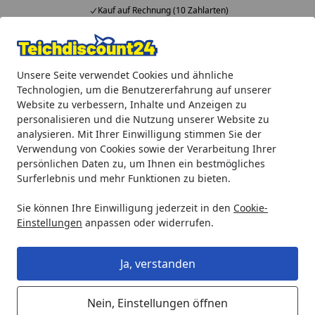
Kauf auf Rechnung (10 Zahlarten)
Alle Produkte
Mein Konto
Wunschl
Ein
Unsere Seite verwendet Cookies und ähnliche
4,92
/ 5
Suchen
Technologien, um die Benutzererfahrung auf unserer
Website zu verbessern, Inhalte und Anzeigen zu
Gardenforma Gas Feuerstelle Marra, Beton-Optik grau, aus 
personalisieren und die Nutzung unserer Website zu
Startseite
analysieren. Mit Ihrer Einwilligung stimmen Sie der
Gardenforma Gas Feuerstelle
Verwendung von Cookies sowie der Verarbeitung Ihrer
Marra, Beton-Optik grau, aus
persönlichen Daten zu, um Ihnen ein bestmögliches
Surferlebnis und mehr Funktionen zu bieten.
Faserbeton
Sie können Ihre Einwilligung jederzeit in den
Cookie-
Einstellungen
anpassen oder widerrufen.
Ja, verstanden
Nein, Einstellungen öffnen