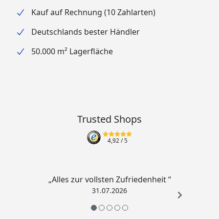
optional benötigte Glasmenge für Brennerschale:
Kauf auf Rechnung (10 Zahlarten)
12 kg
Deutschlands bester Händler
frostbeständig
geeignet für Gewerbe Umbau
50.000 m² Lagerfläche
der Artikel ist gegen die schädliche Einwirkung von
Ultraviolettstrahlung geschützt
für die Installation im Innen- und Außenbereich
geeignet
Trusted Shops
Material
Faser-Beton
4,92
/ 5
Farbe
Grau
„Alles zur vollsten Zufriedenheit “
Maße
ø 68 x H 45cm
31.07.2026
Artikelgewicht
39 kg