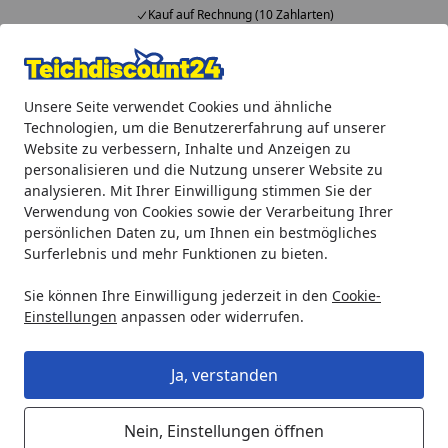
Kauf auf Rechnung (10 Zahlarten)
Alle Produkte
Mein Konto
Wunschl
Ein
Unsere Seite verwendet Cookies und ähnliche
4,92
/ 5
Suchen
Technologien, um die Benutzererfahrung auf unserer
Website zu verbessern, Inhalte und Anzeigen zu
Gardenforma Ersatz-Wetterschutzhaube für Gasbrenner, aus
personalisieren und die Nutzung unserer Website zu
Startseite
analysieren. Mit Ihrer Einwilligung stimmen Sie der
Gardenforma Ersatz-
Verwendung von Cookies sowie der Verarbeitung Ihrer
Wetterschutzhaube für Gasbrenner,
persönlichen Daten zu, um Ihnen ein bestmögliches
Surferlebnis und mehr Funktionen zu bieten.
aus PVC Gewebe, passend für
Feuerstelle: Marra, Nantucket
Sie können Ihre Einwilligung jederzeit in den
Cookie-
Einstellungen
anpassen oder widerrufen.
Ja, verstanden
Nein, Einstellungen öffnen