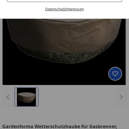
Datenschutz
Impressum
Produk
Vorheriges Bild anzeigen
Näc
Gardenforma Wetterschutzhaube für Gasbrenner,