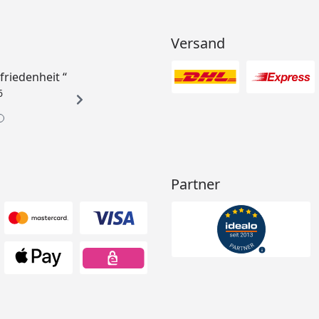
Versand
ufriedenheit “
6
Partner