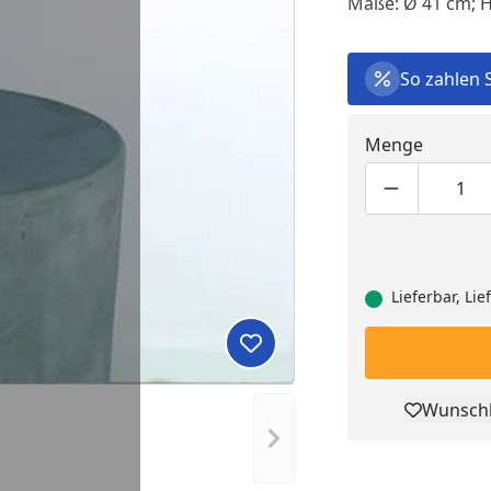
Maße: Ø 41 cm; 
So zahlen 
Menge
Produktmen
Pro
Lieferbar, Li
Produkt zur Wunschliste hi
Wunschl
Pro
Nächstes Bild anzeigen