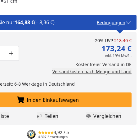
H=51 cm
Sie nur
164,88 €
(– 8,36 €)
Bedingungen
-20%
UVP
218,40 €
173,24 €
inkl. 19% MwSt.
ge um eins verringern
duktmenge manuell eingeben
Produktmenge um eins erhöhen
Kostenfreier Versand in DE
Versandkosten nach Menge und Land
eferzeit: 6-8 Werktage in Deutschland
In den Einkaufswagen
nzufügen
In den Einkaufswagen legen
iste
Teilen
Vergleichen
dukt zur Wunschliste hinzufügen
Teilen
Produkt Vergle
4,92
/ 5
4.307 Bewertungen