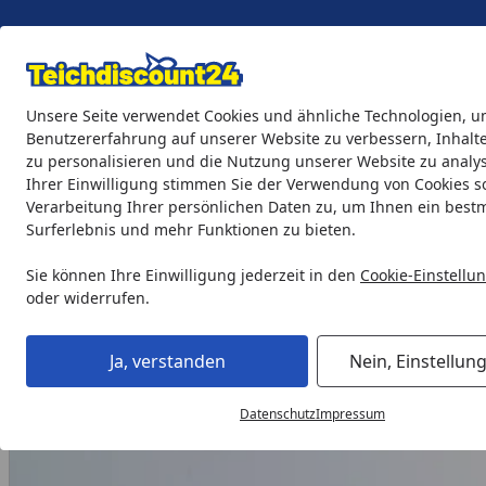
Eigene Montage-Teams
Unsere Seite verwendet Cookies und ähnliche Technologien, u
Benutzererfahrung auf unserer Website zu verbessern, Inhalt
zu personalisieren und die Nutzung unserer Website zu analys
Teichprodukte
Aquaristik
Söll Teichpflege & Fischfutter
Ihrer Einwilligung stimmen Sie der Verwendung von Cookies s
Verarbeitung Ihrer persönlichen Daten zu, um Ihnen ein best
Surferlebnis und mehr Funktionen zu bieten.
Gardenforma Abdeckung für Gasflaschen Beton-Optik für 5 
Startseite
Sie können Ihre Einwilligung jederzeit in den
Cookie-Einstellu
oder widerrufen.
Ja, verstanden
Nein, Einstellun
Datenschutz
Impressum