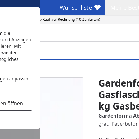
Wunschliste
Meine Bes
Wunschliste
Meine Beste
Kauf auf Rechnung (10 Zahlarten)
m die
e und Anzeigen
ieren. Mit
owie der
mögliches
kg Gasbehälter
ngen
anpassen
Gardenf
Gasflasc
kg Gasb
gen öffnen
Gardenforma Ab
grau, Faserbeton,