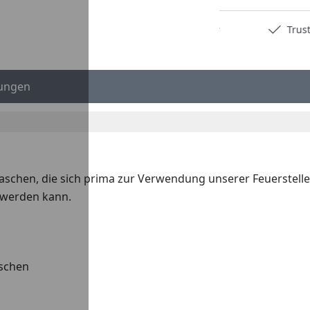
Deutschlands bester Händler
Trusted S
ungen
aschen, die sich prima zur Verwendung unserer Feuerstellen
 werden kann.
aschen