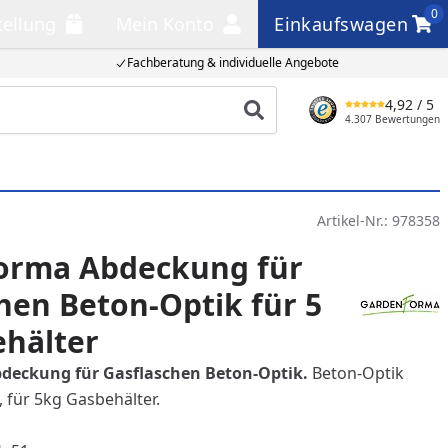
0
tellung
Mein Konto
Einkaufswagen
llung
Mein Konto
Einkaufswagen
Fachberatung & individuelle Angebote
4,92
/ 5
Produkt suchen
4.307 Bewertungen
Artikel-Nr.:
978358
orma Abdeckung für
hen Beton-Optik für 5
ehälter
deckung für Gasflaschen Beton-Optik.
Beton-Optik
 für 5kg Gasbehälter.