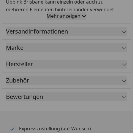
Ubbink Brisbane kann einzeln oder auch zu
mehreren Elementen hintereinander verwendet
Mehr anzeigen
werden. In moderner Form aus hochwertigem
Edelstahl lässt Ubbink Brisbane das Wasser
Versandinformationen
harmonisch fließen.
Abmessung
6 x 30 x 25 cm
Marke
(HxBxT)
Hersteller
Material
Rostfreier Edelstahl Inox
304
Zubehör
Bewertungen
Expresszustellung (auf Wunsch)