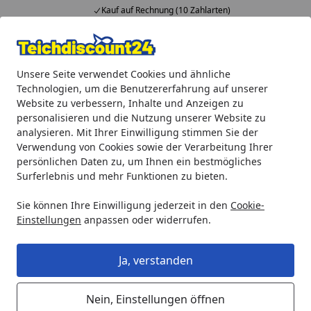
Kauf auf Rechnung (10 Zahlarten)
Alle Produkte
Mein Konto
Wunschl
Ein
Unsere Seite verwendet Cookies und ähnliche
4,92
/ 5
Suchen
Technologien, um die Benutzererfahrung auf unserer
Website zu verbessern, Inhalte und Anzeigen zu
Ubbink Edelstahl Überlaufelement Brisbane 30
personalisieren und die Nutzung unserer Website zu
Startseite
analysieren. Mit Ihrer Einwilligung stimmen Sie der
Ubbink Edelstahl Überlaufelement
Verwendung von Cookies sowie der Verarbeitung Ihrer
Brisbane 30
persönlichen Daten zu, um Ihnen ein bestmögliches
Surferlebnis und mehr Funktionen zu bieten.
Sie können Ihre Einwilligung jederzeit in den
Cookie-
Einstellungen
anpassen oder widerrufen.
Ja, verstanden
Nein, Einstellungen öffnen