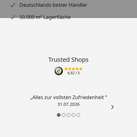
Deutschlands bester Händler
Gestaltungstipp: Für einen Bachlauf mit 3 Ubbink
Wolga Elementen benötigen Sie nur ein 150 Liter
50.000 m² Lagerfläche
Becken und eine Pumpe zwischen 1500 und 2000 l/h,
z.B. die
Ubbink Springbrunnenpumpe Xtra 1600
.
Trusted Shops
4,92
/ 5
„Alles zur vollsten Zufriedenheit “
31.07.2026