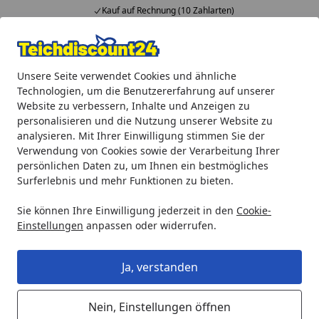
Kauf auf Rechnung (10 Zahlarten)
Alle Produkte
Mein Konto
Wunschl
Ein
Unsere Seite verwendet Cookies und ähnliche
4,92
/ 5
Suchen
Technologien, um die Benutzererfahrung auf unserer
Website zu verbessern, Inhalte und Anzeigen zu
Ubbink Edelstahl Bachlauf Wolga 90° Ecke rechts
personalisieren und die Nutzung unserer Website zu
Startseite
analysieren. Mit Ihrer Einwilligung stimmen Sie der
Ubbink Edelstahl Bachlauf Wolga
Verwendung von Cookies sowie der Verarbeitung Ihrer
90° Ecke rechts
persönlichen Daten zu, um Ihnen ein bestmögliches
Surferlebnis und mehr Funktionen zu bieten.
Sie können Ihre Einwilligung jederzeit in den
Cookie-
Einstellungen
anpassen oder widerrufen.
Ja, verstanden
Nein, Einstellungen öffnen