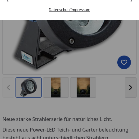
Datenschutz
Impressum
Produk
Vorheriges Bild anzeigen
Näc
Neue starke Strahlerserie für natürliches Licht.
Diese neue Power-LED Teich- und Gartenbeleuchtung
besteht aus acht unterschiedlichen Strahlern.