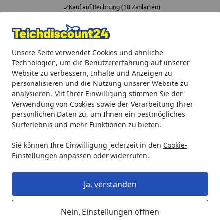
Kauf auf Rechnung (10 Zahlarten)
Alle Produkte
Mein Konto
Wunschl
Ein
Unsere Seite verwendet Cookies und ähnliche
4,92
/ 5
Suchen
Technologien, um die Benutzererfahrung auf unserer
Website zu verbessern, Inhalte und Anzeigen zu
Teichprodukte
Teichbeleuchtung
LED-Beleuchtung
Oa
personalisieren und die Nutzung unserer Website zu
Startseite
analysieren. Mit Ihrer Einwilligung stimmen Sie der
Oase Außenbeleuchtung LunAqua
Verwendung von Cookies sowie der Verarbeitung Ihrer
Power LED XL 4000
persönlichen Daten zu, um Ihnen ein bestmögliches
Surferlebnis und mehr Funktionen zu bieten.
Sie können Ihre Einwilligung jederzeit in den
Cookie-
Einstellungen
anpassen oder widerrufen.
Ja, verstanden
Nein, Einstellungen öffnen