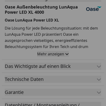
Oase Außenbeleuchtung LunAqua
Power LED XL 4000
Oase LunAqua Power LED XL
Die Lösung für jede Beleuchtungssituation: mit dem
LunAqua Power LED präsentiert Oase ein
ausgesprochen vielseitiges, energieeffizientes
Beleuchtungssystem für Ihren Teich und drum
herum! Egal ob über oder unter Wasser, an
Mehr anzeigen
Sträuchern, Bäumen, Hecken oder hinter einem
kleinen Wasserfall – mit den durchdacht aufeinander
Das Wichtigste auf einen Blick
abgestimmten Komponenten dieser Serie leuchten
Sie alles gekonnt aus.
Technische Daten
Garantie
Was gibt es Schöneres, als am Ende eines perfekten
Datenblätter / Montageanleitung /