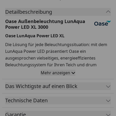
Detailbeschreibung
Oase Außenbeleuchtung LunAqua
Power LED XL 3000
Oase LunAqua Power LED XL
Die Lösung für jede Beleuchtungssituation: mit dem
LunAqua Power LED präsentiert Oase ein
ausgesprochen vielseitiges, energieeffizientes
Beleuchtungssystem für Ihren Teich und drum
herum! Egal ob über oder unter Wasser, an
Mehr anzeigen
Sträuchern, Bäumen, Hecken oder hinter einem
kleinen Wasserfall – mit den durchdacht aufeinander
Das Wichtigste auf einen Blick
abgestimmten Komponenten dieser Serie leuchten
Sie alles gekonnt aus.
Technische Daten
Garantie