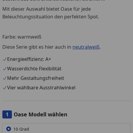
Mit dieser Auswahl bietet Oase für jede
Beleuchtungssituation den perfekten Spot.
Farbe: warmweiß
Diese Serie gibt es hier auch in
neutralweiß
.
Energieeffizienz: A+
Wasserdichte Flexibilität
Mehr Gestaltungsfreiheit
Vier wählbare Ausstrahlwinkel
Oase Modell wählen
Alle anzeigen (4)
10 Grad