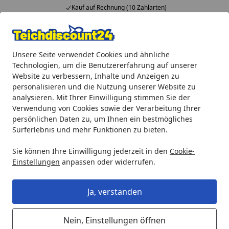
Kauf auf Rechnung (10 Zahlarten)
Alle Produkte
Mein Konto
Wunschl
Ein
Unsere Seite verwendet Cookies und ähnliche
4,92
/ 5
Suchen
Technologien, um die Benutzererfahrung auf unserer
Website zu verbessern, Inhalte und Anzeigen zu
Teichprodukte
Teichbeleuchtung
LED-Beleuchtung
Oa
personalisieren und die Nutzung unserer Website zu
Startseite
analysieren. Mit Ihrer Einwilligung stimmen Sie der
Oase Außenbeleuchtung LunAqua
Verwendung von Cookies sowie der Verarbeitung Ihrer
Power LED XL 3000
persönlichen Daten zu, um Ihnen ein bestmögliches
Surferlebnis und mehr Funktionen zu bieten.
Sie können Ihre Einwilligung jederzeit in den
Cookie-
Einstellungen
anpassen oder widerrufen.
Ja, verstanden
Nein, Einstellungen öffnen