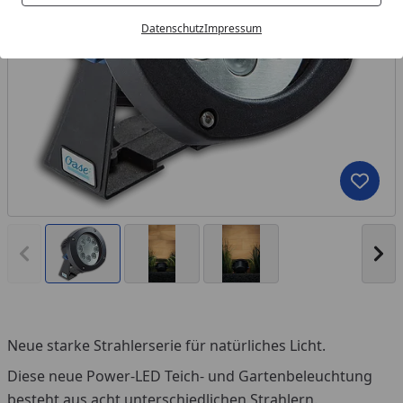
Datenschutz
Impressum
Produk
Vorheriges Bild anzeigen
Näc
Neue starke Strahlerserie für natürliches Licht.
Diese neue Power-LED Teich- und Gartenbeleuchtung
besteht aus acht unterschiedlichen Strahlern.