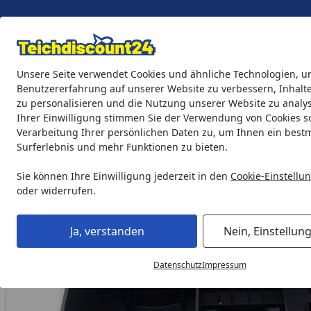
Eigene Montage-Teams
Unsere Seite verwendet Cookies und ähnliche Technologien, u
Benutzererfahrung auf unserer Website zu verbessern, Inhalt
zu personalisieren und die Nutzung unserer Website zu analys
Teichprodukte
Aquaristik
Söll Teichpflege & Fischfutter
Ihrer Einwilligung stimmen Sie der Verwendung von Cookies s
Verarbeitung Ihrer persönlichen Daten zu, um Ihnen ein best
Surferlebnis und mehr Funktionen zu bieten.
Heissner Untere Gehäuseschale für FA2000UV (ET10-FA21B)
Startseite
Sie können Ihre Einwilligung jederzeit in den
Cookie-Einstellu
oder widerrufen.
Ja, verstanden
Nein, Einstellun
Datenschutz
Impressum