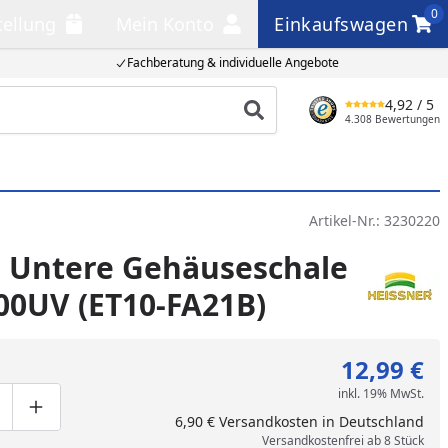
0
tellung
Mein Konto
Einkaufswagen
llung
Mein Konto
Einkaufswagen
Fachberatung & individuelle Angebote
4,92
/ 5
Produkt suchen
4.308 Bewertungen
Artikel-Nr.:
3230220
r Untere Gehäuseschale
00UV (ET10-FA21B)
12,99 €
inkl. 19% MwSt.
ge um eins verringern
duktmenge manuell eingeben
Produktmenge um eins erhöhen
6,90 € Versandkosten in Deutschland
Versandkostenfrei ab 8 Stück