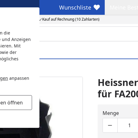
Wunschliste
Meine Bes
Wunschliste
Meine Beste
Kauf auf Rechnung (10 Zahlarten)
m die
e und Anzeigen
ieren. Mit
owie der
mögliches
ngen
anpassen
Heissne
für FA20
gen öffnen
Menge
Produktmen
Pro