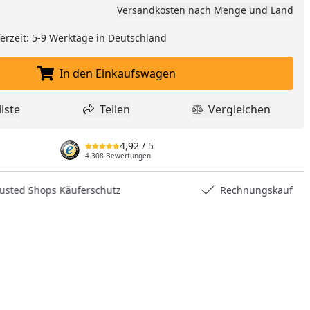
Versandkosten nach Menge und Land
eferzeit: 5-9 Werktage in Deutschland
In den Einkaufswagen
In den Einkaufswagen legen
iste
Teilen
Vergleichen
dukt zur Wunschliste hinzufügen
Teilen
Produkt Vergle
4,92
/ 5
4.308 Bewertungen
hops Käuferschutz
Rechnungskauf
nzufügen