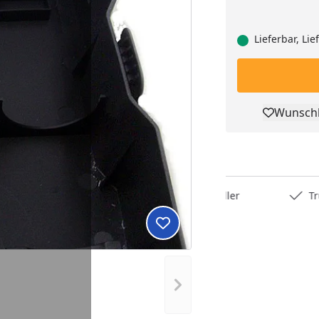
Lieferbar, Li
Wunschl
Pro
Deutschlands bester Händler
Trusted S
Produkt zur Wunschliste hi
Nächstes Bild anzeigen