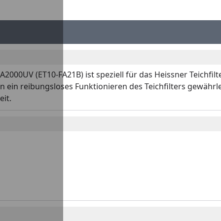
A2000UV (ET10-FA21B) ist speziell für das Heissner Teichfil
 ein reibungsloses Funktionieren des Teichfilters gewährlei
it.