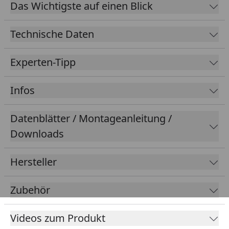
Das Wichtigste auf einen Blick
ein
sehr langes Reinigungsintervall
. Die Optik Ihres
Wasserbeckens oder Teiches wird nicht
Technische Daten
beeinträchtigt, da alle Filterkomponenten dieses All-
in-One Unterwasserfilter-Sets praktisch
unsichtbar
Experten-Tipp
am Boden
Ihres Teiches platziert sind.
Mit Hilfe der hier integrierten UVC-Lampe mit
Funktionskontroll-Lampe, wird zudem die Bildung
Infos
von Schwebealgen, Bakterien und Keimen
verhindert und das Wasser bleibt somit klar.
Datenblätter / Montageanleitung /
Die Pumpe dieses Teichfilter-Sets fördert eine
Downloads
Wassermenge von 2.000 l/h
mit einer
Leistungsaufnahme von 34 Watt und erreicht
Hersteller
dadurch eine Förderhöhe von bis zu 1,80 m.
Das
Unterwasserfilter-Set FA2000UV-00 von
Zubehör
Heissner
wird mit
einem regulierbaren Teichfigurenanschluss, einem
Videos zum Produkt
Teleskopsteigrohr mit Neigungsausgleich und einer