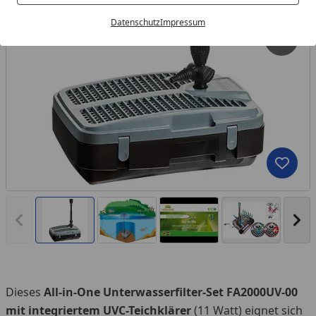
Datenschutz
Impressum
Produk
Vorheriges Bild anzeigen
Näc
Dieses
All-in-One Unterwasserfilter-Set FA2000UV-00
You
mit integriertem UVC-Teichklärer
(11 Watt) eignet sich