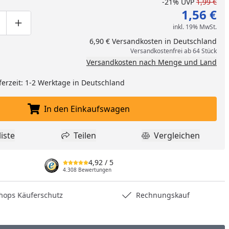
-21%
UVP
1,99 €
1,56 €
inkl. 19% MwSt.
ge um eins verringern
duktmenge manuell eingeben
Produktmenge um eins erhöhen
6,90 € Versandkosten in Deutschland
Versandkostenfrei ab 64 Stück
Versandkosten nach Menge und Land
ferzeit: 1-2 Werktage in Deutschland
In den Einkaufswagen
In den Einkaufswagen legen
iste
Teilen
Vergleichen
dukt zur Wunschliste hinzufügen
Teilen
Produkt Vergle
4,92
/ 5
4.308 Bewertungen
hops Käuferschutz
Rechnungskauf