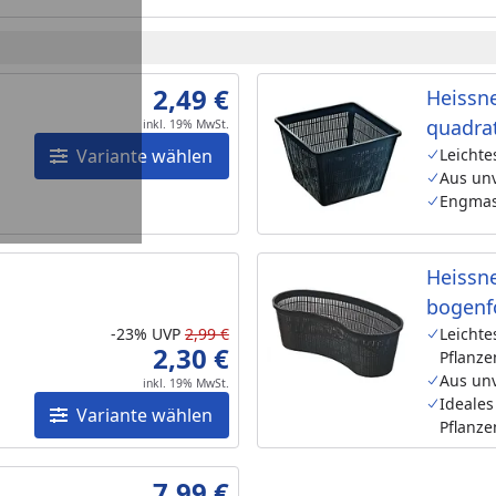
2,49 €
Heissne
quadra
inkl. 19% MwSt.
Variante wählen
Leichte
Aus unv
Engmas
Heissne
bogenf
-23%
UVP
2,99 €
(TZ106-
Leichte
2,30 €
Pflanze
Aus unv
inkl. 19% MwSt.
Ideale
Variante wählen
Pflanze
7,99 €