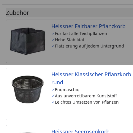
Zubehör
Heissner Faltbarer Pflanzkorb
Für fast alle Teichpflanzen
Hohe Stabilität
Platzierung auf jedem Untergrund
Heissner Klassischer Pflanzkorb
rund
Engmaschig
Aus unverrottbarem Kunststoff
Leichtes Umsetzen von Pflanzen
Heissner Seerosenkorb