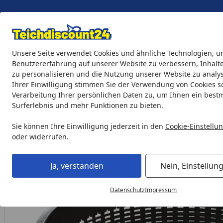
Eigene Montage-Teams
Unsere Seite verwendet Cookies und ähnliche Technologien, u
Benutzererfahrung auf unserer Website zu verbessern, Inhalt
zu personalisieren und die Nutzung unserer Website zu analys
Teichprodukte
Aquaristik
Söll Teichpflege & Fischfutter
Ihrer Einwilligung stimmen Sie der Verwendung von Cookies s
Verarbeitung Ihrer persönlichen Daten zu, um Ihnen ein best
Surferlebnis und mehr Funktionen zu bieten.
Teichprodukte
Teichbau
Pflanzenzubehör
Heissner Kl
Startseite
Sie können Ihre Einwilligung jederzeit in den
Cookie-Einstellu
oder widerrufen.
Ja, verstanden
Nein, Einstellun
Datenschutz
Impressum