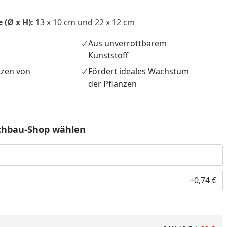
 (Ø x H):
13 x 10 cm und 22 x 12 cm
Aus unverrottbarem
Kunststoff
tzen von
Fördert ideales Wachstum
der Pflanzen
chbau-Shop wählen
nzufügen
+0,74 €