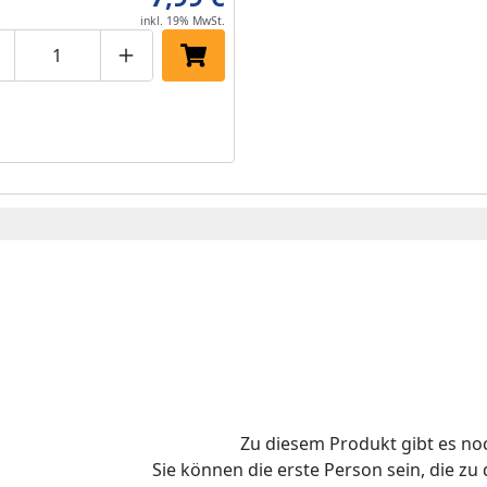
inkl. 19% MwSt.
roduktmenge um eins verringern
Produktmenge manuell eingeben
Produktmenge um eins erhöhen
In den Einkaufswagen legen
Zu diesem Produkt gibt es n
Sie können die erste Person sein, die z