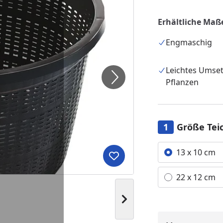
Erhältliche Maße
Engmaschig
Leichtes Umse
Pflanzen
Größe Tei
Alle anzeigen (2)
13 x 10 cm
Produkt zur Wunschliste hi
22 x 12 cm
Nächstes Bild anzeigen