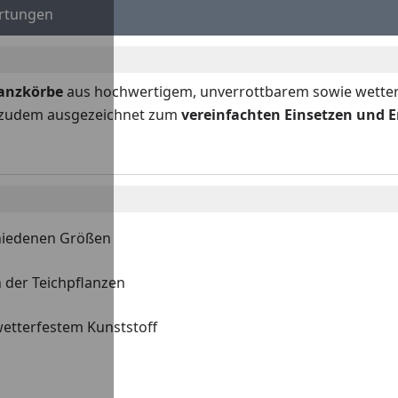
rtungen
lanzkörbe
aus hochwertigem, unverrottbarem sowie wetterfe
ch zudem ausgezeichnet zum
vereinfachten
Einsetzen und 
chiedenen Größen
 der Teichpflanzen
etterfestem Kunststoff