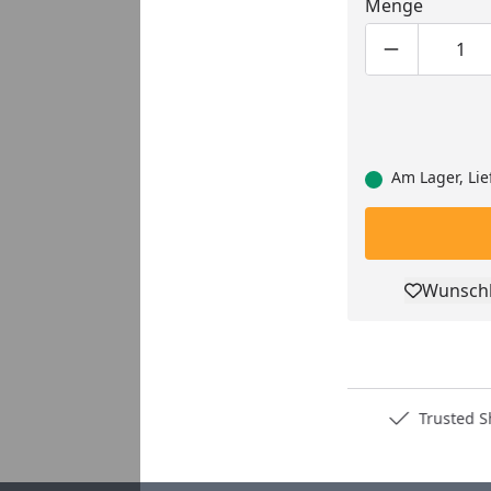
Menge
Produktmen
Pro
Am Lager, Lie
Wunschl
Pro
Deutschlands bester Händler
Trusted S