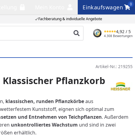
0
tellung
Mein Konto
Einkaufswagen
llung
Mein Konto
Einkaufswagen
Fachberatung & individuelle Angebote
4,92
/ 5
Produkt suchen
4.308 Bewertungen
Artikel-Nr.:
219255
 Klassischer Pflanzkorb
en,
klassischen
, runden Pflanzkörbe
aus
wetterfestem Kunststoff, eignen sich optimal zum
nsetzen und Entnehmen von Teichpflanzen
. Außerdem
deren
unkontrolliertes Wachstum
und sind in zwei
ößen erhältlich.