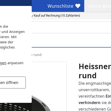
Wunschliste
Meine Bes
Wunschliste
Meine Beste
Kauf auf Rechnung (10 Zahlarten)
m die
e und Anzeigen
ieren. Mit
owie der
mögliches
assischer Pflanzkorb rund
ngen
anpassen
Heissner
rund
gen öffnen
Die engmaschig
unverrottbarem, 
vereinfachten
Ei
verhindern
sie 
verschiedenen Gr