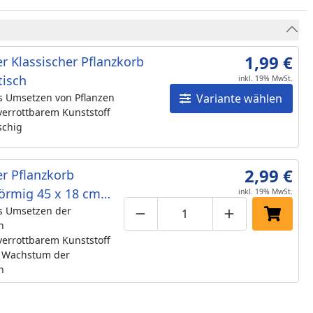
1,99 €
r Klassischer Pflanzkorb
tisch
inkl. 19% MwSt.
s Umsetzen von Pflanzen
Variante wählen
errottbarem Kunststoff
chig
2,99 €
r Pflanzkorb
örmig 45 x 18 cm
inkl. 19% MwSt.
00)
s Umsetzen der
Produktmenge um eins verringe
Produktmenge manuell
Produktmenge 
In den 
n
errottbarem Kunststoff
s Wachstum der
n