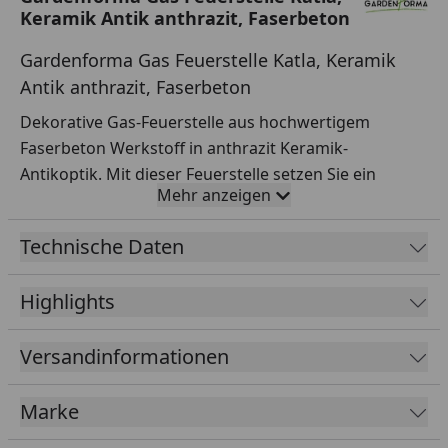
Keramik Antik anthrazit, Faserbeton
Gardenforma Gas Feuerstelle Katla, Keramik
Antik anthrazit, Faserbeton
Dekorative Gas-Feuerstelle aus hochwertigem
Faserbeton Werkstoff in anthrazit Keramik-
Antikoptik. Mit dieser Feuerstelle setzen Sie ein
Mehr anzeigen
Highlight in jedem Garten und auf jeder Terrasse.
Zum Zubehör gehören bräunliche Lavasteine, eine
Technische Daten
Edelstahl-Brennerschale sowie ein Schutz der
Zündvorrichtung. Die Feuerstelle verfügt über einen
Highlights
seitlich angebrachten elektronischen Starter und
einen präzisen Regulierer (50 mbar Druckminderer),
Versandinformationen
so ist ein Höchstmaß an Komfort gewährt.
Zur Inbetriebnahme wird lediglich noch eine externe
Marke
Gasquelle benötigt (z.B. 5 kg Gasflasche). Diese lässt
sich in die Feuerstelle integrieren.