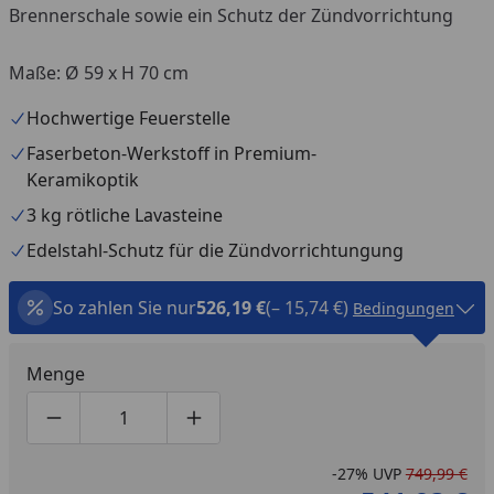
Brennerschale sowie ein Schutz der Zündvorrichtung
Maße: Ø 59 x H 70 cm
Hochwertige Feuerstelle
Faserbeton-Werkstoff in Premium-
Keramikoptik
3 kg rötliche Lavasteine
Edelstahl-Schutz für die Zündvorrichtungung
So zahlen Sie nur
526,19 €
(– 15,74 €)
Bedingungen
Menge
Produktmenge um eins verringern
Produktmenge manuell eingeben
Produktmenge um eins erhöhen
-27%
UVP
749,99 €