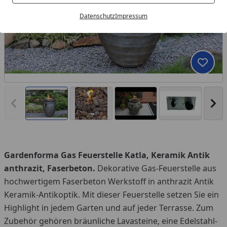
Datenschutz
Impressum
Produk
Vorheriges Bild anzeigen
Näc
Gardenforma Gas Feuerstelle Katla, Keramik Antik
You
anthrazit, Faserbeton.
Dekorative Gas-Feuerstelle aus
hochwertigem Faserbeton Werkstoff in anthrazit Antik
Keramik-Antikoptik. Mit dieser Feuerstelle setzen Sie ein
Highlight in jedem Garten und auf jeder Terrasse. Zum
Zubehör gehören bräunliche Lavasteine, eine Edelstahl-