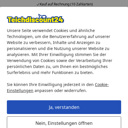
Kauf auf Rechnung (10 Zahlarten)
Alle Produkte
Mein Konto
Wunschl
Ein
Unsere Seite verwendet Cookies und ähnliche
4,92
/ 5
Suchen
Technologien, um die Benutzererfahrung auf unserer
Website zu verbessern, Inhalte und Anzeigen zu
Gardenforma Gas Feuerstelle Katla, Keramik Antik anthrazit
personalisieren und die Nutzung unserer Website zu
Startseite
analysieren. Mit Ihrer Einwilligung stimmen Sie der
Gardenforma Gas Feuerstelle Katla,
Verwendung von Cookies sowie der Verarbeitung Ihrer
Keramik Antik anthrazit,
persönlichen Daten zu, um Ihnen ein bestmögliches
Surferlebnis und mehr Funktionen zu bieten.
Faserbeton
Sie können Ihre Einwilligung jederzeit in den
Cookie-
Einstellungen
anpassen oder widerrufen.
Ja, verstanden
Nein, Einstellungen öffnen