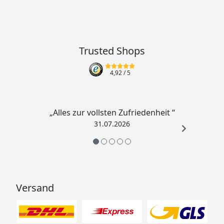
Produkt entspricht den Richtlinien der EU-
Verordnung
Der Artikel ist gegen die schädliche Einwirkung von
Trusted Shops
Ultraviolettstrahlung geschützt.
Für die Installation im Innen- und Außenbereich
4,92
/ 5
geeignet
inkl. hochwertige
Abdeckhaube
zum Schutz vor
Witterungseinflüssen
„Alles zur vollsten Zufriedenheit “
31.07.2026
Material
Faser-Beton
Versandgewicht
35 kg
Artikelgewicht
33 kg
Versand
Verpackungsmaße (L × B × H)
65 × 65 × 72 cm