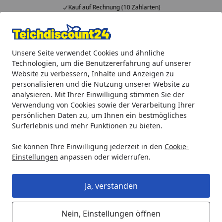
Kauf auf Rechnung (10 Zahlarten)
Alle Produkte
Mein Konto
Wunschl
Ein
Unsere Seite verwendet Cookies und ähnliche
4,92
/ 5
Suchen
Technologien, um die Benutzererfahrung auf unserer
Website zu verbessern, Inhalte und Anzeigen zu
Gardenforma Ersatz-Wetterschutzhaube für Gasbrenner, aus K
personalisieren und die Nutzung unserer Website zu
Startseite
analysieren. Mit Ihrer Einwilligung stimmen Sie der
Gardenforma Ersatz-
Verwendung von Cookies sowie der Verarbeitung Ihrer
Wetterschutzhaube für Gasbrenner,
persönlichen Daten zu, um Ihnen ein bestmögliches
Surferlebnis und mehr Funktionen zu bieten.
aus Kanevas Textil, passend für
Feuerstelle: Katla
Sie können Ihre Einwilligung jederzeit in den
Cookie-
Einstellungen
anpassen oder widerrufen.
Ja, verstanden
Nein, Einstellungen öffnen