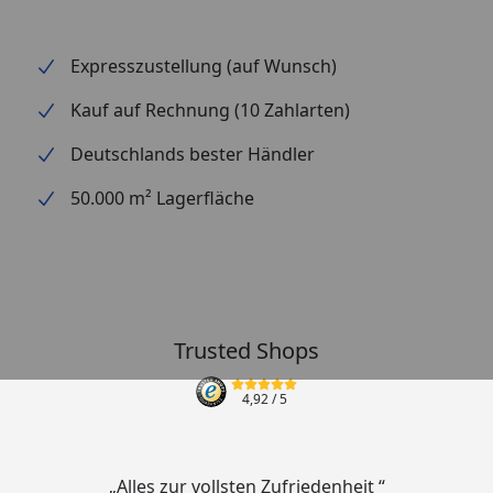
Expresszustellung (auf Wunsch)
Kauf auf Rechnung (10 Zahlarten)
Deutschlands bester Händler
50.000 m² Lagerfläche
Trusted Shops
4,92
/ 5
„Alles zur vollsten Zufriedenheit “