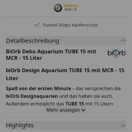
4,92
/ 5
Trusted Shops Käuferschutz
Detailbeschreibung
BiOrb Deko Aquarium TUBE 15 mit
MCR - 15 Liter
biOrb Design Aquarium TUBE 15 mit MCR - 15
Liter
Spaß von der ersten Minute
– das versprechen die
biOrb Designaquarien
und das halten sie auch.
Außerdem ermöglicht das
TUBE 15
mit 15 Litern
Mehr anzeigen
Volumen
einzigartige farbliche Highlights
auf
kleinster Fläche. Gestalten Sie mit ein paar wenigen
Highlights
Pflanzen und Ornamenten Ihr
individuelles