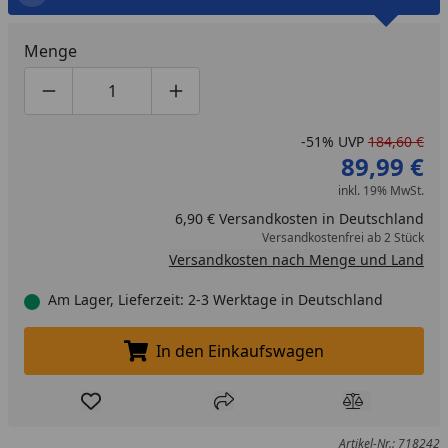
Menge
Produktmenge um eins verringern
Produktmenge manuell eingeben
Produktmenge um eins erhöhen
-51%
UVP
184,60 €
89,99 €
inkl. 19% MwSt.
6,90 € Versandkosten in Deutschland
Versandkostenfrei ab 2 Stück
Versandkosten nach Menge und Land
Am Lager, Lieferzeit: 2-3 Werktage in Deutschland
In den Einkaufswagen
In den Einkaufswagen legen
Produkt zur Wunschliste hinzufügen
Teilen
Produkt Ver
Artikel-Nr.: 718242