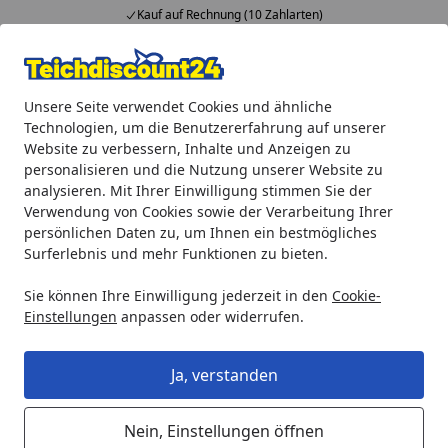
Kauf auf Rechnung (10 Zahlarten)
Alle Produkte
Mein Konto
Wunschl
Ein
Unsere Seite verwendet Cookies und ähnliche
4,92
/ 5
Suchen
Technologien, um die Benutzererfahrung auf unserer
Website zu verbessern, Inhalte und Anzeigen zu
Aquaristik
biOrb Aquarien
biOrb Tube
BiOrb Deko Aqu
personalisieren und die Nutzung unserer Website zu
Startseite
analysieren. Mit Ihrer Einwilligung stimmen Sie der
BiOrb Deko Aquarium TUBE 15 mit
Verwendung von Cookies sowie der Verarbeitung Ihrer
MCR - 15 Liter
persönlichen Daten zu, um Ihnen ein bestmögliches
Surferlebnis und mehr Funktionen zu bieten.
Sie können Ihre Einwilligung jederzeit in den
Cookie-
Einstellungen
anpassen oder widerrufen.
Ja, verstanden
Nein, Einstellungen öffnen