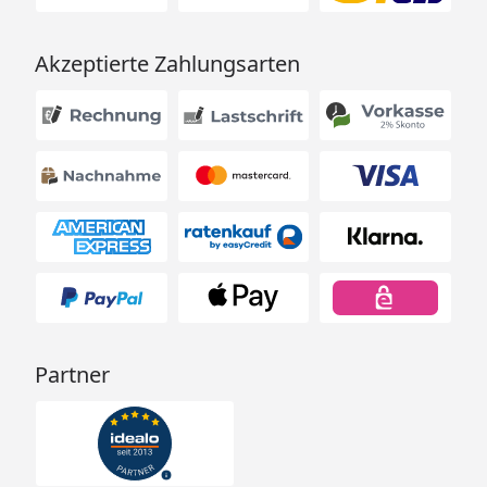
Komplettset beinhaltet
Acrylaquarium,
Akzeptierte Zahlungsarten
Lichteinheit, Pumpe,
Transformator,
Ausströmerstein,
Filterkartusche und
Keramik Bodengrund
Einfache Installation -
mit wenigen Schritten ist
das Aquarium aufgebaut
Leichtes, klares und
widerstandsfähiges Acryl
Patentiertes Filtersystem
Partner
hält das Ökosystem im
Gleichgewicht und
garantiert eine einfache
Reinigung und Pflege