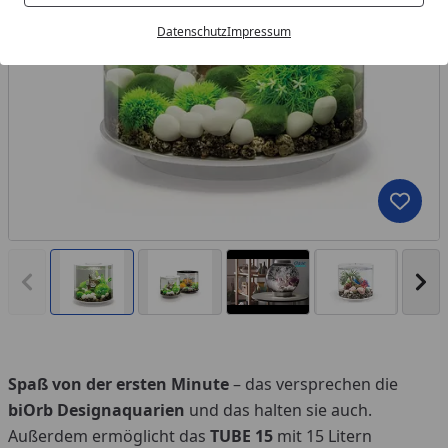
Datenschutz
Impressum
Produk
Vorheriges Bild anzeigen
Näc
Spaß von der ersten Minute
– das versprechen die
You
biOrb Designaquarien
und das halten sie auch.
Außerdem ermöglicht das
TUBE 15
mit 15 Litern