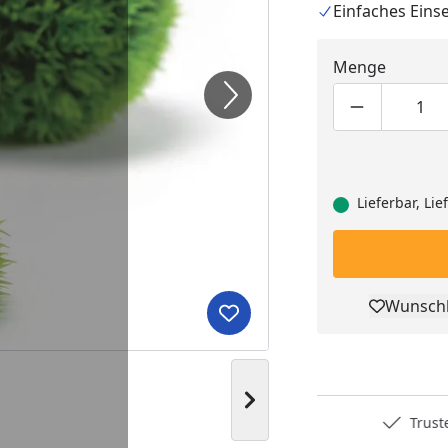
Einfaches Eins
Menge
Produktmen
Pro
Lieferbar, Li
Wunschl
Pro
Produkt zur Wunschliste hi
Nächstes Bild anzeigen
Deutschlands bester Händler
Trusted S