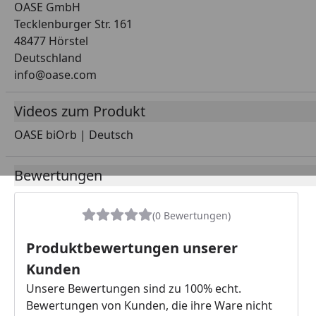
OASE GmbH
Tecklenburger Str. 161
48477 Hörstel
Deutschland
info@oase.com
Videos zum Produkt
OASE biOrb | Deutsch
Youtube-Vide
Bewertungen
(0 Bewertungen)
Produktbewertungen unserer
Kunden
Unsere Bewertungen sind zu 100% echt.
Bewertungen von Kunden, die ihre Ware nicht