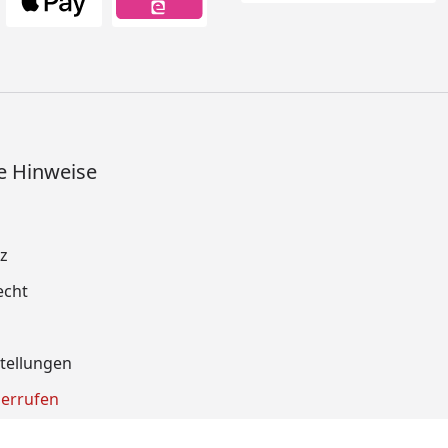
e Hinweise
z
echt
tellungen
derrufen