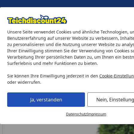
Eigene Montage-Teams
Unsere Seite verwendet Cookies und ähnliche Technologien, u
Benutzererfahrung auf unserer Website zu verbessern, Inhalt
zu personalisieren und die Nutzung unserer Website zu analys
Teichprodukte
Aquaristik
Söll Teichpflege & Fischfutter
Ihrer Einwilligung stimmen Sie der Verwendung von Cookies s
Verarbeitung Ihrer persönlichen Daten zu, um Ihnen ein best
Surferlebnis und mehr Funktionen zu bieten.
Aquaristik
biOrb Zubehör
biOrb Dekogewächsball Set 3 
Startseite
Sie können Ihre Einwilligung jederzeit in den
Cookie-Einstellu
oder widerrufen.
Ja, verstanden
Nein, Einstellun
Datenschutz
Impressum