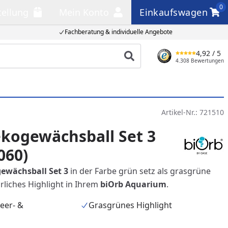
0
tellung
Mein Konto
Einkaufswagen
llung
Mein Konto
Einkaufswagen
Fachberatung & individuelle Angebote
4,92
/ 5
Produkt suchen
4.308 Bewertungen
Artikel-Nr.:
721510
kogewächsball Set 3
060)
ewächsball Set 3
in der Farbe grün setz als grasgrüne
ürliches Highlight in Ihrem
biOrb Aquarium
.
eer- &
Grasgrünes Highlight