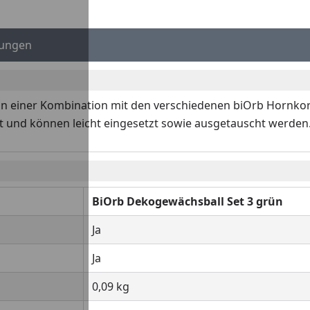
ungen
Youtube-Video
in einer Kombination mit den verschiedenen biOrb Hornkor
t und können leicht eingesetzt sowie ausgetauscht werden
BiOrb Dekogewächsball Set 3 grün
Ja
Ja
0,09 kg