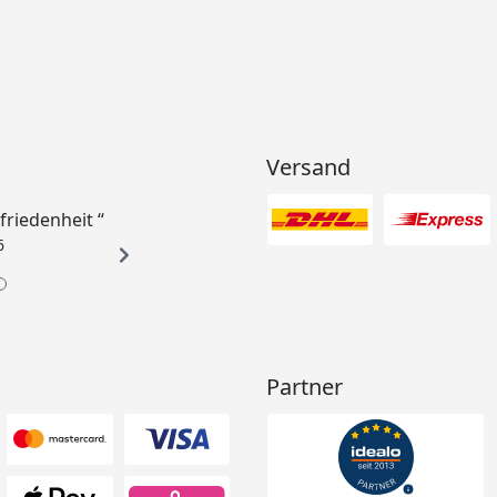
Versand
ufriedenheit “
6
Partner