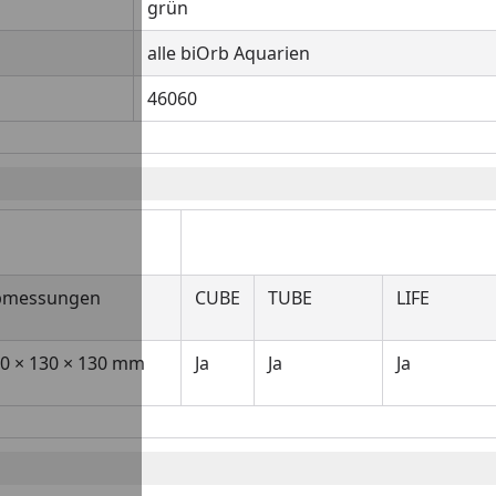
grün
alle biOrb Aquarien
46060
Geeignet für B
bmessungen
CUBE
TUBE
LIFE
0 × 130 × 130 mm
Ja
Ja
Ja