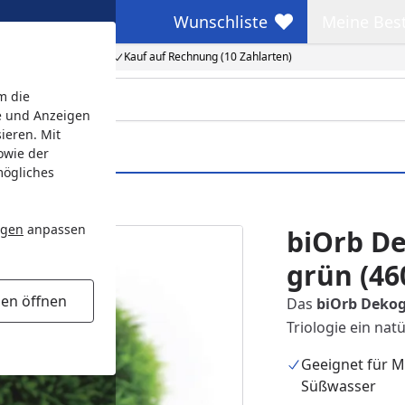
Wunschliste
Meine Bes
Wunschliste
Meine Beste
Kauf auf Rechnung (10 Zahlarten)
m die
e und Anzeigen
ieren. Mit
owie der
mögliches
grün (46060)
ngen
anpassen
biOrb De
grün (46
gen öffnen
Das
biOrb Dekog
Triologie ein nat
Geeignet für M
Süßwasser