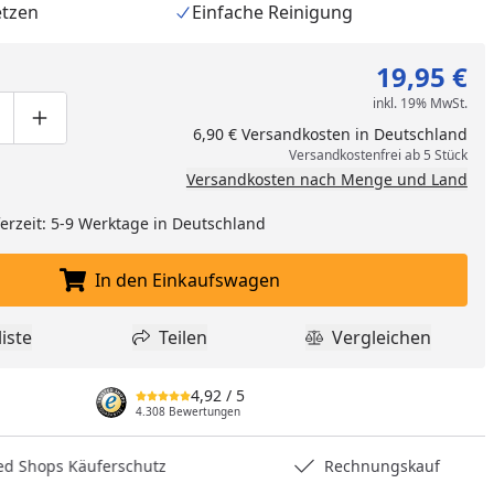
etzen
Einfache Reinigung
19,95 €
inkl. 19% MwSt.
ge um eins verringern
duktmenge manuell eingeben
Produktmenge um eins erhöhen
6,90 € Versandkosten in Deutschland
Versandkostenfrei ab 5 Stück
Versandkosten nach Menge und Land
eferzeit: 5-9 Werktage in Deutschland
In den Einkaufswagen
In den Einkaufswagen legen
iste
Teilen
Vergleichen
dukt zur Wunschliste hinzufügen
Teilen
Produkt Vergle
nzufügen
4,92
/ 5
4.308 Bewertungen
hops Käuferschutz
Rechnungskauf