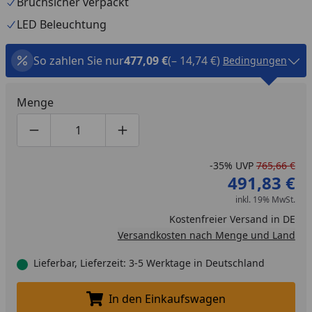
Bruchsicher verpackt
LED Beleuchtung
So zahlen Sie nur
477,09 €
(– 14,74 €)
Bedingungen
Menge
Produktmenge um eins verringern
Produktmenge manuell eingeben
Produktmenge um eins erhöhen
-35%
UVP
765,66 €
491,83 €
inkl. 19% MwSt.
Kostenfreier Versand in DE
Versandkosten nach Menge und Land
Lieferbar, Lieferzeit: 3-5 Werktage in Deutschland
In den Einkaufswagen
In den Einkaufswagen legen