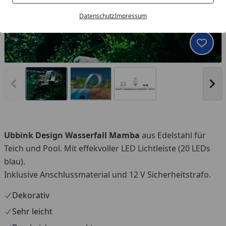
Datenschutz
Impressum
Produk
Vorheriges Bild anzeigen
Näc
Ubbink Design Wasserfall Mamba
aus Edelstahl für
Teich und Pool. Mit effekvoller LED Lichtleiste (20 LEDs
blau).
Inklusive Anschlussmaterial und 12 V Sicherheitstrafo.
Dekorativ
Sehr leicht