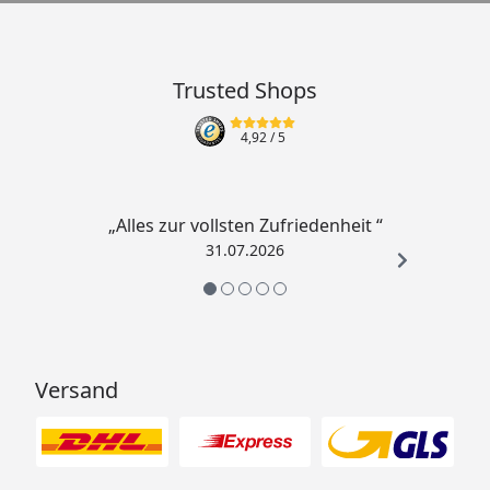
Leistungsaufnahme
3,5 Watt
Schutzklasse
III
Trusted Shops
Schutzgrad
IP 68
4,92
/ 5
LED
20 LEDs, blau, 18Lumen,
Trafo
12VAC/3,25VA
„Alles zur vollsten Zufriedenheit “
31.07.2026
Nennspannung
230VAC/50Hz
Kabellänge
5 m
Versand
Montageanleitung &
Ubbink Wasserfall
Produktdaten
Mamba LED Manual