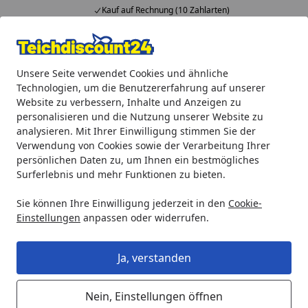
Kauf auf Rechnung (10 Zahlarten)
Alle Produkte
Mein Konto
Wunschl
Ein
Unsere Seite verwendet Cookies und ähnliche
4,92
/ 5
Suchen
Technologien, um die Benutzererfahrung auf unserer
Website zu verbessern, Inhalte und Anzeigen zu
Teichprodukte
Wasserspiele
Wasserfälle
Ubbink Wass
personalisieren und die Nutzung unserer Website zu
Startseite
analysieren. Mit Ihrer Einwilligung stimmen Sie der
Ubbink Wasserfall Mamba LED
Verwendung von Cookies sowie der Verarbeitung Ihrer
persönlichen Daten zu, um Ihnen ein bestmögliches
Surferlebnis und mehr Funktionen zu bieten.
Sie können Ihre Einwilligung jederzeit in den
Cookie-
Einstellungen
anpassen oder widerrufen.
Ja, verstanden
Nein, Einstellungen öffnen