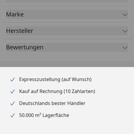
Lumen, 2,4W
Marke
Trafo
AC 12V
Hersteller
Ubbink Wasserspiel TIROS -
Bewertungen
Bedienungsanleitung
Download Energielabel
Alle Zubehörteile dieses Wasserspiels sind ideal
Expresszustellung (auf Wunsch)
aufeinander abgestimmt, um eine optimale Funktion
zu gewährleisten. Die Pumpe und die Beleuchtung
Kauf auf Rechnung (10 Zahlarten)
sind VDE-geprüft. Eine beiliegende ausführliche
Deutschlands bester Händler
Aufbauanleitung macht den Aufbau kinderleicht.
50.000 m² Lagerfläche