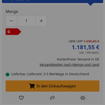
Menge
Produktmenge um eins verringern
Produktmenge manuell eingeben
Produktmenge um eins erhöhen
G
-26%
UVP
1.598,85 €
1.181,55 €
inkl. 19% MwSt.
Kostenfreier Versand in DE
Versandkosten nach Menge und Land
Lieferbar, Lieferzeit: 3-5 Werktage in Deutschland
In den Einkaufswagen
In den Einkaufswagen legen
Produkt zur Wunschliste hinzufügen
Teilen
Produkt Ver