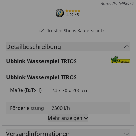
Artikel-Nr.: 5498079
4,92
/ 5
Trusted Shops Käuferschutz
Detailbeschreibung
Ubbink Wasserspiel TRIOS
Ubbink Wasserspiel TIROS
Maße (BxTxH)
74 x 70 x 200 cm
Förderleistung
2300 l/h
Mehr anzeigen
Material
Polyresin
Versandinformationen
Beleuchtung
8 x 8 LED, warmweiß, 112