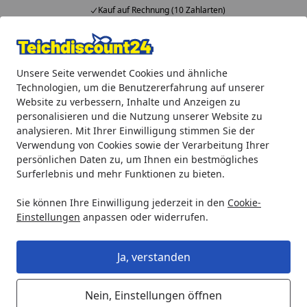
Kauf auf Rechnung (10 Zahlarten)
Alle Produkte
Mein Konto
Wunschl
Ein
Unsere Seite verwendet Cookies und ähnliche
4,92
/ 5
Suchen
Technologien, um die Benutzererfahrung auf unserer
Website zu verbessern, Inhalte und Anzeigen zu
Ubbink Wasserspiel TRIOS
personalisieren und die Nutzung unserer Website zu
Startseite
analysieren. Mit Ihrer Einwilligung stimmen Sie der
Ubbink Wasserspiel TRIOS
Verwendung von Cookies sowie der Verarbeitung Ihrer
persönlichen Daten zu, um Ihnen ein bestmögliches
Surferlebnis und mehr Funktionen zu bieten.
Sie können Ihre Einwilligung jederzeit in den
Cookie-
Einstellungen
anpassen oder widerrufen.
Ja, verstanden
Nein, Einstellungen öffnen