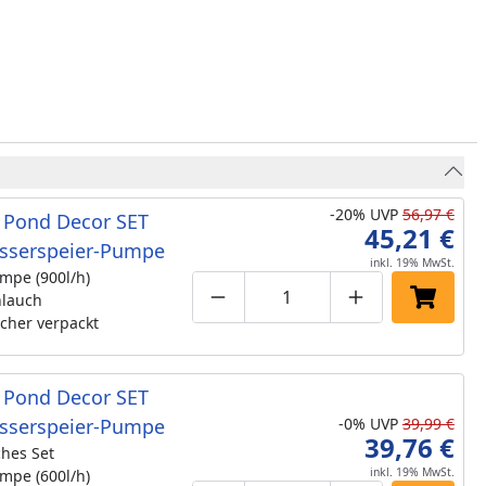
-20%
UVP
56,97 €
 Pond Decor SET
45,21 €
sserspeier-Pumpe
inkl. 19% MwSt.
umpe (900l/h)
hlauch
Produktmenge um eins verringe
Produktmenge manuell
Produktmenge 
In den 
cher verpackt
 Pond Decor SET
sserspeier-Pumpe
-0%
UVP
39,99 €
39,76 €
ches Set
inkl. 19% MwSt.
umpe (600l/h)