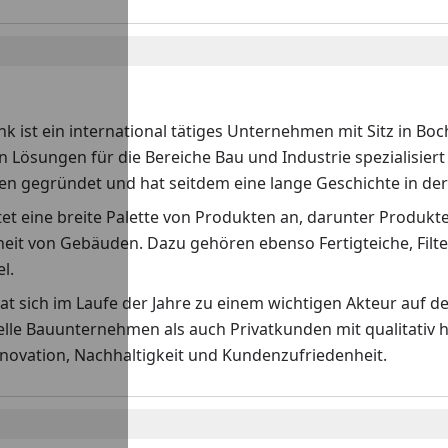
k ist ein international tätiges Unternehmen mit Sitz in Boc
n Lösungen für die Bereiche Bau und Industrie spezialisie
en gegründet und hat seitdem eine lange Geschichte in de
et eine breite Palette von Produkten an, darunter Produkte
heit von Gebäuden. Dazu gehören ebenso Fertigteiche, Fil
l.
at sich im Laufe der Jahre zu einem wichtigen Akteur auf 
elle Bauunternehmen als auch Privatkunden mit qualitativ
nnovation, Nachhaltigkeit und Kundenzufriedenheit.