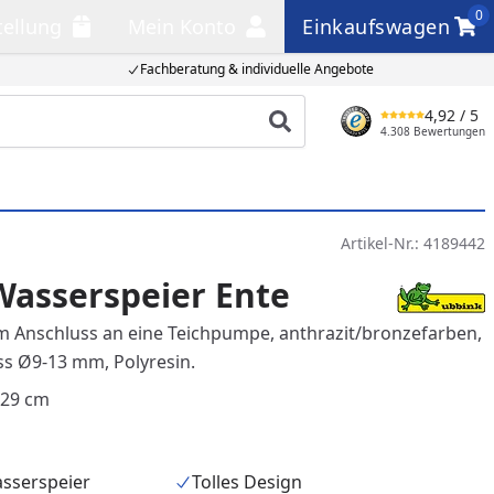
0
tellung
Mein Konto
Einkaufswagen
llung
Mein Konto
Einkaufswagen
Fachberatung & individuelle Angebote
4,92
/ 5
Produkt suchen
4.308 Bewertungen
Artikel-Nr.:
4189442
Wasserspeier Ente
 Anschluss an eine Teichpumpe, anthrazit/bronzefarben,
s Ø9-13 mm, Polyresin.
 29 cm
sserspeier
Tolles Design