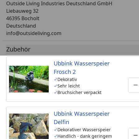
Outside Living Industries Deutschland GmbH
Liebauweg 32
46395 Bocholt
Deutschland
info@outsideliving.com
Zubehör
Ubbink Wasserspeier
Frosch 2
Dekorativ
Sehr leicht
P
Bruchsicher verpackt
Ubbink Wasserspeier
Delfin
Dekorativer Wasserspeier
Handlich - dank geringem
P