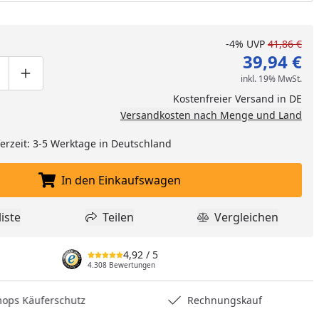
-4%
UVP
41,86 €
39,94 €
inkl. 19% MwSt.
ge um eins verringern
duktmenge manuell eingeben
Produktmenge um eins erhöhen
Kostenfreier Versand in DE
Versandkosten nach Menge und Land
eferzeit: 3-5 Werktage in Deutschland
In den Einkaufswagen
In den Einkaufswagen legen
iste
Teilen
Vergleichen
dukt zur Wunschliste hinzufügen
Teilen
Produkt Vergle
4,92
/ 5
4.308 Bewertungen
hops Käuferschutz
Rechnungskauf