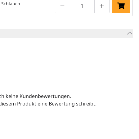
 Schlauch
Produktmenge um eins verringe
Produktmenge manuell
Produktmenge 
In den 
och keine Kundenbewertungen.
u diesem Produkt eine Bewertung schreibt.