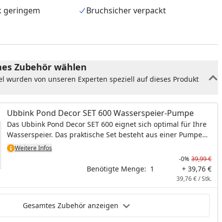
k geringem
Bruchsicher verpackt
es Zubehör wählen
el wurden von unseren Experten speziell auf dieses Produkt
Ubbink Pond Decor SET 600 Wasserspeier-Pumpe
Das Ubbink Pond Decor SET 600 eignet sich optimal für Ihre
Wasserspeier. Das praktische Set besteht aus einer Pumpe
(600l/h), einem Schlauch (Ø 13 mm x 3 m) und
Weitere Infos
Schlauchklemmen.
-0%
39,99 €
nzufügen
Benötigte Menge:
1
+ 39,76 €
39,76 € / Stk.
Gesamtes Zubehör anzeigen