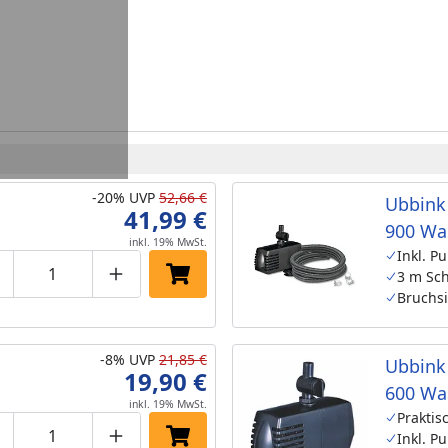
-20%
UVP
52,66 €
Ubbink
41,99 €
900 Wa
inkl. 19% MwSt.
Inkl. P
3 m Sc
roduktmenge um eins verringern
Produktmenge manuell eingeben
Produktmenge um eins erhöhen
In den Einkaufswagen legen
Bruchsi
-8%
UVP
21,85 €
Ubbink
19,90 €
600 Wa
inkl. 19% MwSt.
Praktis
Inkl. P
roduktmenge um eins verringern
Produktmenge manuell eingeben
Produktmenge um eins erhöhen
In den Einkaufswagen legen