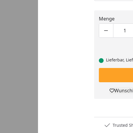
Menge
Produktmen
Pro
Lieferbar, Li
Wunschl
Pro
Deutschlands bester Händler
Trusted S