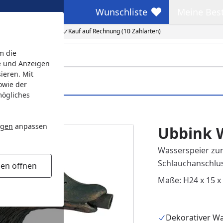
Wunschliste
Meine Bes
Wunschliste
Meine Beste
Kauf auf Rechnung (10 Zahlarten)
m die
e und Anzeigen
ieren. Mit
owie der
mögliches
ngen
anpassen
Ubbink 
Wasserspeier zum
Schlauchanschlus
gen öffnen
Maße: H24 x 15 x
Dekorativer Wa