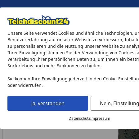
Eigene Montage-Teams
Unsere Seite verwendet Cookies und ähnliche Technologien, u
Benutzererfahrung auf unserer Website zu verbessern, Inhalt
zu personalisieren und die Nutzung unserer Website zu analys
Teichprodukte
Aquaristik
Söll Teichpflege & Fischfutter
Ihrer Einwilligung stimmen Sie der Verwendung von Cookies s
Verarbeitung Ihrer persönlichen Daten zu, um Ihnen ein best
Surferlebnis und mehr Funktionen zu bieten.
Ubbink Wasserspeier Ente
Startseite
Sie können Ihre Einwilligung jederzeit in den
Cookie-Einstellu
oder widerrufen.
Ja, verstanden
Nein, Einstellun
Datenschutz
Impressum