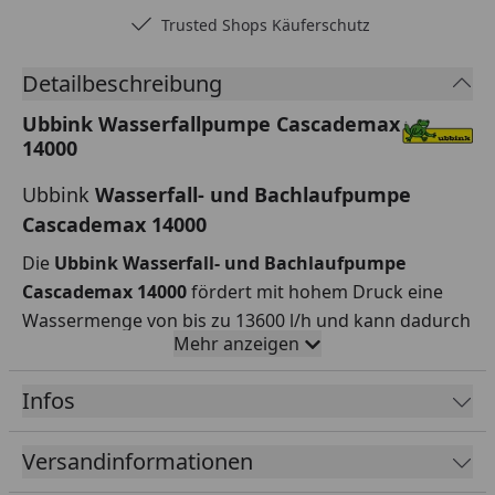
Trusted Shops Käuferschutz
Detailbeschreibung
Ubbink Wasserfallpumpe Cascademax
14000
Ubbink
Wasserfall- und Bachlaufpumpe
Cascademax 14000
Die
Ubbink Wasserfall- und Bachlaufpumpe
Cascademax 14000
fördert mit hohem Druck eine
Wassermenge von bis zu 13600 l/h und kann dadurch
Mehr anzeigen
auch höheres Gefälle leicht bewältigen. Das
zuverlässige Motorsystem mit adaptiver
Infos
Frequenztechnik, sorgt für eine sparsame, überaus
leistungsstarke Nutzung.
Versandinformationen
Im Vergleich zu anderen Teichpumpen mit