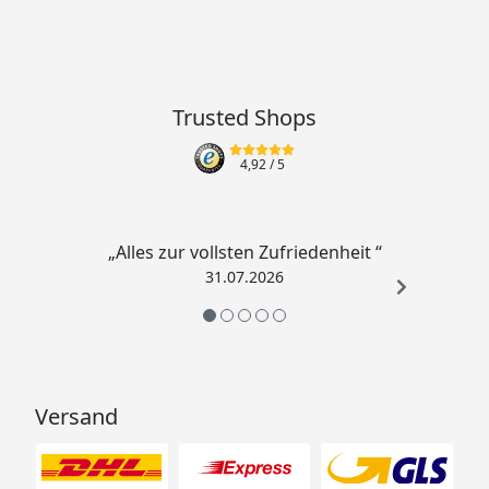
Korngröße
8 mm
Schutzklasse
I
Trusted Shops
Schutzgrad
IP68
4,92
/ 5
Kabellänge
10 m
„Alles zur vollsten Zufriedenheit “
31.07.2026
Versand