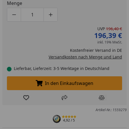
Menge
Produktmenge um eins verringern
Produktmenge manuell eingeben
Produktmenge um eins erhöhen
UVP
196,40 €
196,39 €
inkl. 19% MwSt.
Kostenfreier Versand in DE
Versandkosten nach Menge und Land
Lieferbar, Lieferzeit: 3-5 Werktage in Deutschland
In den Einkaufswagen
In den Einkaufswagen legen
Produkt zur Wunschliste hinzufügen
Teilen
Produkt Ver
Artikel-Nr.: 1559279
4,92
/ 5