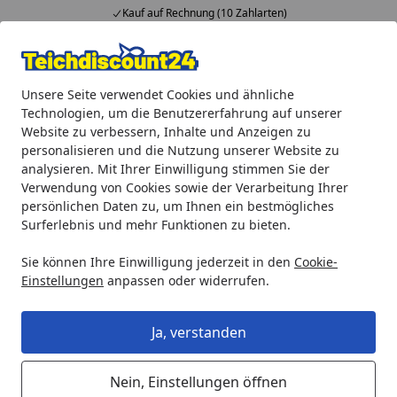
Kauf auf Rechnung (10 Zahlarten)
…
Alle Produkte
Mein Konto
Wunschl
Ein
Unsere Seite verwendet Cookies und ähnliche
4,92
/ 5
Suchen
Technologien, um die Benutzererfahrung auf unserer
Website zu verbessern, Inhalte und Anzeigen zu
Teichprodukte
Teichpumpen
Bachlaufpumpen
Ubbink
personalisieren und die Nutzung unserer Website zu
Startseite
analysieren. Mit Ihrer Einwilligung stimmen Sie der
Ubbink Wasserfallpumpe
Verwendung von Cookies sowie der Verarbeitung Ihrer
Cascademax 14000
persönlichen Daten zu, um Ihnen ein bestmögliches
Surferlebnis und mehr Funktionen zu bieten.
Sie können Ihre Einwilligung jederzeit in den
Cookie-
Einstellungen
anpassen oder widerrufen.
Ja, verstanden
Nein, Einstellungen öffnen