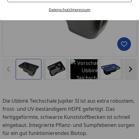
Datenschutz
Impressum
Produk
Vorheriges Bild anzeigen
Näc
Die Ubbink Teichschale Jupiter SI ist aus extra robustem,
frost- und UV-beständigem HDPE gefertigt. Das
fertiggeformte, schwarze Kunststoffbecken ist schnell
eingebaut. Integrierte Pflanz- und Sumpfebenen sorgen
für ein gut funktionierendes Biotop.