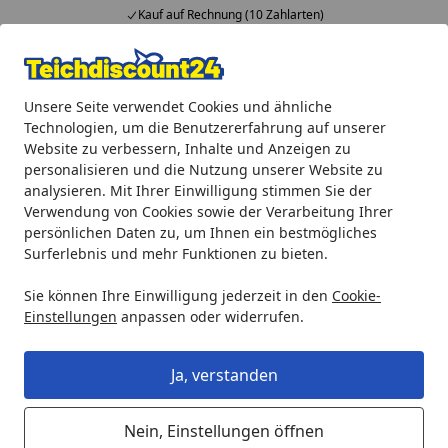
Kauf auf Rechnung (10 Zahlarten)
Alle Produkte
Mein Konto
Wunschl
Ein
Unsere Seite verwendet Cookies und ähnliche
4,92
/ 5
Suchen
Technologien, um die Benutzererfahrung auf unserer
Website zu verbessern, Inhalte und Anzeigen zu
Ubbink Teichschale Fertigteich Jupiter SI - 230 l
personalisieren und die Nutzung unserer Website zu
Startseite
analysieren. Mit Ihrer Einwilligung stimmen Sie der
Ubbink Teichschale Fertigteich
Verwendung von Cookies sowie der Verarbeitung Ihrer
Jupiter SI - 230 l
persönlichen Daten zu, um Ihnen ein bestmögliches
Surferlebnis und mehr Funktionen zu bieten.
Sie können Ihre Einwilligung jederzeit in den
Cookie-
Einstellungen
anpassen oder widerrufen.
Ja, verstanden
Nein, Einstellungen öffnen