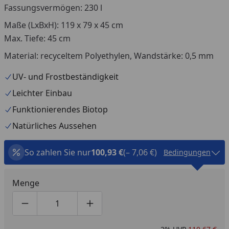
Fassungsvermögen: 230 l
Maße (LxBxH): 119 x 79 x 45 cm
Max. Tiefe: 45 cm
Material: recyceltem Polyethylen, Wandstärke: 0,5 mm
UV- und Frostbeständigkeit
Leichter Einbau
Funktionierendes Biotop
Natürliches Aussehen
So zahlen Sie nur
100,93 €
(– 7,06 €)
Bedingungen
Menge
Produktmenge um eins verringern
Produktmenge manuell eingeben
Produktmenge um eins erhöhen