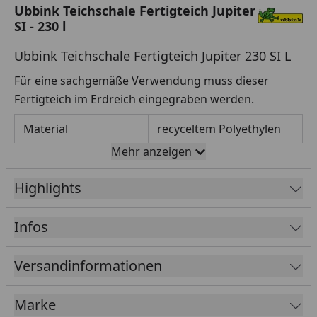
Ubbink Teichschale Fertigteich Jupiter
SI - 230 l
Ubbink Teichschale Fertigteich Jupiter 230 SI L
Für eine sachgemäße Verwendung muss dieser
Fertigteich im Erdreich eingegraben werden.
Material
recyceltem Polyethylen
Mehr anzeigen
Wandstärke
0,5 mm
Highlights
Maße (LxBxH)
119 x 79 x 45 cm
Max. Tiefe
45 cm
Infos
Oberfläche
0,94 m²
Versandinformationen
Fassungsvermögen
230 l
Marke
Ubbink Fertigteiche Montageanleitung