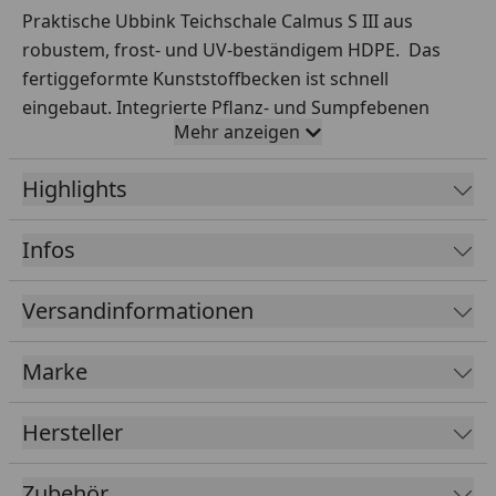
Praktische Ubbink Teichschale Calmus S III aus
robustem, frost- und UV-beständigem HDPE. Das
fertiggeformte Kunststoffbecken ist schnell
eingebaut. Integrierte Pflanz- und Sumpfebenen
Mehr anzeigen
sorgen für ein gut funktionierendes Biotop. Für eine
sachgemäße Verwendung muss dieser Fertigteich im
Highlights
Erdreich eingegraben werden.
Material
HDPE
Infos
Wandstärke
1 mm
Versandinformationen
Maße (LxBxH)
165 x 130 x 50 cm
Marke
Max. Tiefe
50 cm
Oberfläche
1,47 m²
Hersteller
Fassungsvermögen
350 l
Zubehör