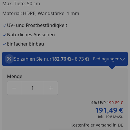
Max. Tiefe: 50 cm
Material: HDPE, Wandstärke: 1 mm
UV- und Frostbeständigkeit
Natürliches Aussehen
Einfacher Einbau
So zahlen Sie nur
182,76 €
(– 8,73 €)
Bedingungen
Menge
Produktmenge um eins verringern
Produktmenge manuell eingeben
Produktmenge um eins erhöhen
-4%
UVP
199,89 €
191,49 €
inkl. 19% MwSt.
Kostenfreier Versand in DE