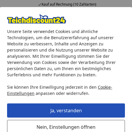
Kauf auf Rechnung (10 Zahlarten)
Alle Produkte
Mein Konto
Wunschl
Ein
Unsere Seite verwendet Cookies und ähnliche
4,92
/ 5
Suchen
Technologien, um die Benutzererfahrung auf unserer
Website zu verbessern, Inhalte und Anzeigen zu
Teichprodukte
Teichbau
Ubbink Teichschale Fertigteich C
personalisieren und die Nutzung unserer Website zu
Startseite
analysieren. Mit Ihrer Einwilligung stimmen Sie der
Ubbink Teichschale Fertigteich
Verwendung von Cookies sowie der Verarbeitung Ihrer
Calmus S III - 350 l
persönlichen Daten zu, um Ihnen ein bestmögliches
Surferlebnis und mehr Funktionen zu bieten.
Sie können Ihre Einwilligung jederzeit in den
Cookie-
Einstellungen
anpassen oder widerrufen.
Ja, verstanden
Nein, Einstellungen öffnen