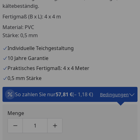
kältebeständig.
Fertigmaß (B x L): 4 x 4 m
Material: PVC
Stärke: 0,5 mm
Individuelle Teichgestaltung
10 Jahre Garantie
Praktisches Fertigmaß: 4 x 4 Meter
0,5 mm Stärke
So zahlen Sie nur
57,81 €
(– 1,18 €)
Bedingungen
Menge
Produktmenge um eins verringern
Produktmenge manuell eingeben
Produktmenge um eins erhöhen