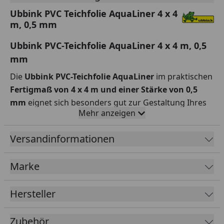
Ubbink PVC Teichfolie AquaLiner 4 x 4
m, 0,5 mm
Ubbink PVC-Teichfolie AquaLiner 4 x 4 m, 0,5
mm
Die
Ubbink PVC-Teichfolie AquaLiner
im praktischen
Fertigmaß von 4 x 4 m und einer Stärke von 0,5
mm
eignet sich besonders gut zur Gestaltung Ihres
Mehr anzeigen
individuellen Teiches. Sie bildet die optimale
Grundlage für die Teichgestaltung, ist wurzel-,
Versandinformationen
verrottungs-, uv- und kältebeständig.
Fertigmaß (B x L): 4 x 4 m
Marke
Material: PVC
Stärke: 0,5 mm
Hersteller
Zubehör