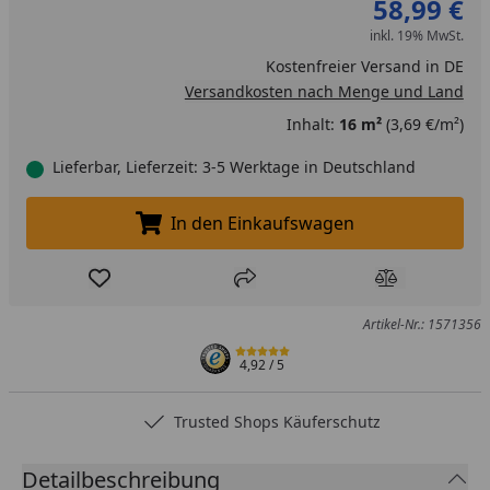
58,99 €
inkl. 19% MwSt.
Kostenfreier Versand in DE
Versandkosten nach Menge und Land
Inhalt:
16 m²
(3,69 €/m²)
Lieferbar, Lieferzeit: 3-5 Werktage in Deutschland
In den Einkaufswagen
In den Einkaufswagen legen
Produkt zur Wunschliste hinzufügen
Teilen
Produkt Ver
Artikel-Nr.: 1571356
4,92
/ 5
Trusted Shops Käuferschutz
Detailbeschreibung