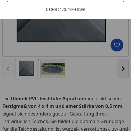
Datenschutz
Impressum
Produk
Vorheriges Bild anzeigen
Näc
Die
Ubbink PVC-Teichfolie AquaLiner
im praktischen
Fertigmaß von 4 x 4 m und einer Stärke von 0,5 mm
eignet sich besonders gut zur Gestaltung Ihres
individuellen Teiches. Sie bildet die optimale Grundlage
für die Teichgestaltung, ist wurzel-, verrottungs-, uv- und