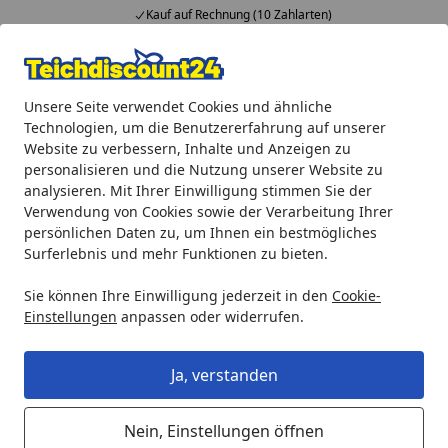
Kauf auf Rechnung (10 Zahlarten)
Alle Produkte
Mein Konto
Wunschl
Ein
Unsere Seite verwendet Cookies und ähnliche
4,92
/ 5
Suchen
Technologien, um die Benutzererfahrung auf unserer
Website zu verbessern, Inhalte und Anzeigen zu
Ubbink PVC Teichfolie AquaLiner 4 x 4 m, 0,5 mm
personalisieren und die Nutzung unserer Website zu
Startseite
analysieren. Mit Ihrer Einwilligung stimmen Sie der
Ubbink PVC Teichfolie AquaLiner 4 x
Verwendung von Cookies sowie der Verarbeitung Ihrer
4 m, 0,5 mm
persönlichen Daten zu, um Ihnen ein bestmögliches
Surferlebnis und mehr Funktionen zu bieten.
Sie können Ihre Einwilligung jederzeit in den
Cookie-
Einstellungen
anpassen oder widerrufen.
Ja, verstanden
Nein, Einstellungen öffnen