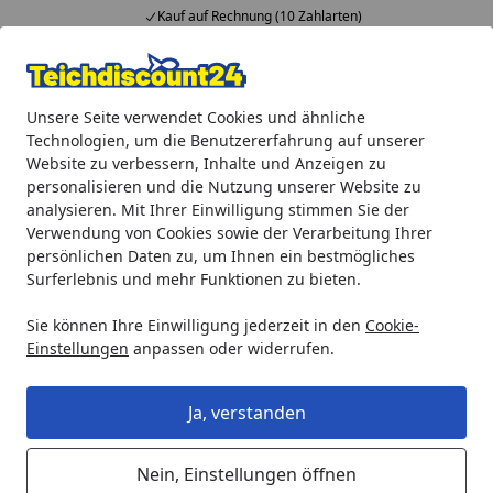
Kauf auf Rechnung (10 Zahlarten)
Alle Produkte
Mein Konto
Wunschl
Ein
Unsere Seite verwendet Cookies und ähnliche
4,92
/ 5
Suchen
Technologien, um die Benutzererfahrung auf unserer
Website zu verbessern, Inhalte und Anzeigen zu
Ubbink PondNet Laubschutznetz 5 x 6 m
personalisieren und die Nutzung unserer Website zu
Startseite
analysieren. Mit Ihrer Einwilligung stimmen Sie der
Ubbink PondNet Laubschutznetz 5
Verwendung von Cookies sowie der Verarbeitung Ihrer
x 6 m
persönlichen Daten zu, um Ihnen ein bestmögliches
Surferlebnis und mehr Funktionen zu bieten.
5
(1 Bewertung)
Sie können Ihre Einwilligung jederzeit in den
Cookie-
Einstellungen
anpassen oder widerrufen.
Ja, verstanden
Nein, Einstellungen öffnen