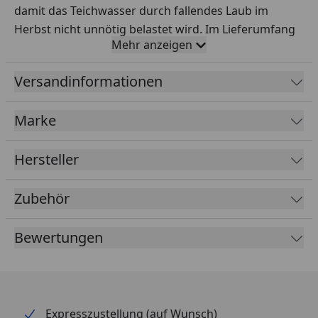
damit das Teichwasser durch fallendes Laub im
Herbst nicht unnötig belastet wird. Im Lieferumfang
Mehr anzeigen
sind 10 Befestigungshaken enthalten.
Fertigmaß (B x L): 5 x 6 m
Versandinformationen
Maschenweite: ca. 17 x 17 mm
Marke
Material: PE, monofil, gewirkt, 15,7 g/qm
Hersteller
Zubehör
Bewertungen
Expresszustellung (auf Wunsch)