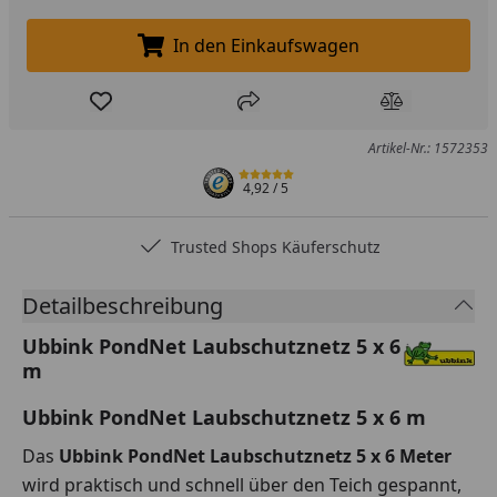
In den Einkaufswagen
In den Einkaufswagen legen
Produkt zur Wunschliste hinzufügen
Teilen
Produkt Ver
Artikel-Nr.: 1572353
4,92
/ 5
Trusted Shops Käuferschutz
Detailbeschreibung
Ubbink PondNet Laubschutznetz 5 x 6
m
Ubbink PondNet Laubschutznetz 5 x 6
m
Das
Ubbink PondNet Laubschutznetz 5 x 6 Meter
wird praktisch und schnell über den Teich gespannt,