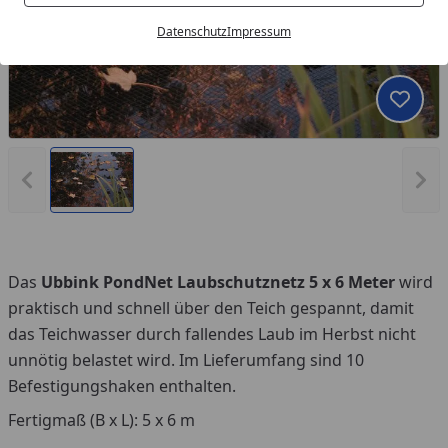
Datenschutz
Impressum
Produk
Vorheriges Bild anzeigen
Näc
Das
Ubbink PondNet Laubschutznetz 5 x 6 Meter
wird
praktisch und schnell über den Teich gespannt, damit
das Teichwasser durch fallendes Laub im Herbst nicht
unnötig belastet wird. Im Lieferumfang sind 10
Befestigungshaken enthalten.
Fertigmaß (B x L): 5 x 6 m