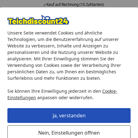
Kauf auf Rechnung (10 Zahlarten)
Alle Produkte
Mein Konto
Wunschl
Ein
Unsere Seite verwendet Cookies und ähnliche
4,92
/ 5
Suchen
Technologien, um die Benutzererfahrung auf unserer
Website zu verbessern, Inhalte und Anzeigen zu
Ubbink Pflanzbeet aus recyceltem PVC, 10 mm stark, Streifen 
personalisieren und die Nutzung unserer Website zu
Startseite
analysieren. Mit Ihrer Einwilligung stimmen Sie der
Ubbink Pflanzbeet aus recyceltem
Verwendung von Cookies sowie der Verarbeitung Ihrer
PVC, 10 mm stark, Streifen - H19 x
persönlichen Daten zu, um Ihnen ein bestmögliches
Surferlebnis und mehr Funktionen zu bieten.
100 x 100 cm - 4 x
Sie können Ihre Einwilligung jederzeit in den
Cookie-
Einstellungen
anpassen oder widerrufen.
Ja, verstanden
Nein, Einstellungen öffnen