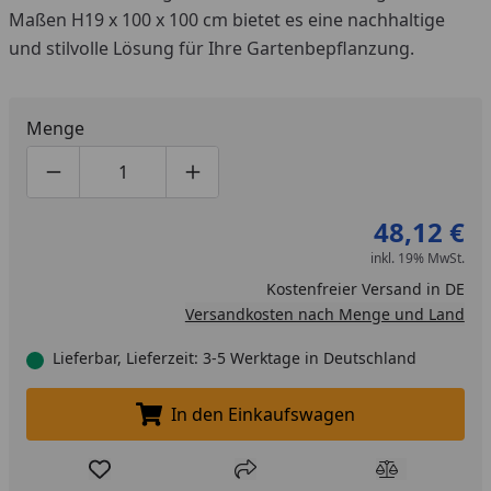
Maßen H19 x 100 x 100 cm bietet es eine nachhaltige
und stilvolle Lösung für Ihre Gartenbepflanzung.
Menge
Produktmenge um eins verringern
Produktmenge manuell eingeben
Produktmenge um eins erhöhen
48,12 €
inkl. 19% MwSt.
Kostenfreier Versand in DE
Versandkosten nach Menge und Land
Lieferbar, Lieferzeit: 3-5 Werktage in Deutschland
In den Einkaufswagen
In den Einkaufswagen legen
Produkt zur Wunschliste hinzufügen
Teilen
Produkt Ver