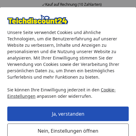
Kauf auf Rechnung (10 Zahlarten)
Alle Produkte
Mein Konto
Wunschl
Ein
Unsere Seite verwendet Cookies und ähnliche
4,92
/ 5
Suchen
Technologien, um die Benutzererfahrung auf unserer
Website zu verbessern, Inhalte und Anzeigen zu
Ubbink LED Lichtleiste 30 cm weiß
personalisieren und die Nutzung unserer Website zu
Startseite
analysieren. Mit Ihrer Einwilligung stimmen Sie der
Ubbink LED Lichtleiste 30 cm weiß
Verwendung von Cookies sowie der Verarbeitung Ihrer
persönlichen Daten zu, um Ihnen ein bestmögliches
Surferlebnis und mehr Funktionen zu bieten.
Sie können Ihre Einwilligung jederzeit in den
Cookie-
Einstellungen
anpassen oder widerrufen.
Ja, verstanden
Nein, Einstellungen öffnen