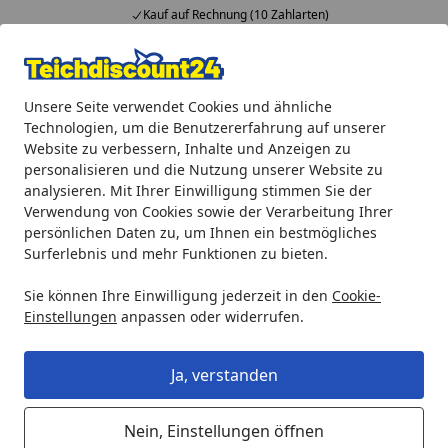
Kauf auf Rechnung (10 Zahlarten)
Alle Produkte
Mein Konto
Wunschl
Ein
Unsere Seite verwendet Cookies und ähnliche
4,92
/ 5
Suchen
Technologien, um die Benutzererfahrung auf unserer
Website zu verbessern, Inhalte und Anzeigen zu
Ubbink HEIKO - Koï Energy Menu 3 mm Pellets - 3 l
personalisieren und die Nutzung unserer Website zu
Startseite
analysieren. Mit Ihrer Einwilligung stimmen Sie der
Ubbink HEIKO - Koï Energy Menu 3
Verwendung von Cookies sowie der Verarbeitung Ihrer
mm Pellets - 3 l
persönlichen Daten zu, um Ihnen ein bestmögliches
Surferlebnis und mehr Funktionen zu bieten.
Sie können Ihre Einwilligung jederzeit in den
Cookie-
Einstellungen
anpassen oder widerrufen.
Ja, verstanden
Nein, Einstellungen öffnen