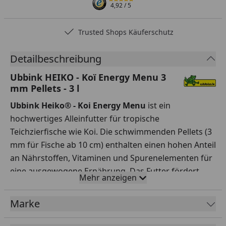
4,92
/ 5
Trusted Shops Käuferschutz
Detailbeschreibung
Ubbink HEIKO - Koï Energy Menu 3
mm Pellets - 3 l
Ubbink Heiko® - Koi Energy Menu
ist ein
hochwertiges Alleinfutter für tropische
Teichzierfische wie Koi. Die schwimmenden Pellets (3
mm für Fische ab 10 cm) enthalten einen hohen Anteil
an Nährstoffen, Vitaminen und Spurenelementen für
eine ausgewogene Ernährung. Das Futter fördert
Mehr anzeigen
durch seine optimierte Zusammensetzung aus
Proteinen und Fetten die Energieversorgung,
Marke
unterstützt die Farbintensität der Fische und
reduziert gleichzeitig die Wasserverschmutzung