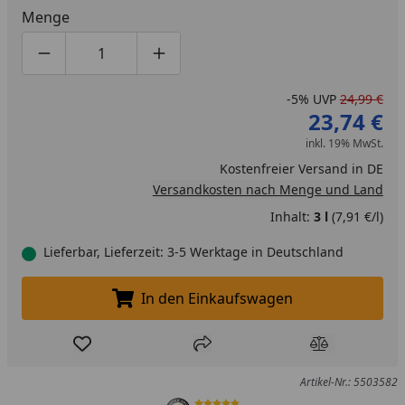
Menge
Produktmenge um eins verringern
Produktmenge manuell eingeben
Produktmenge um eins erhöhen
-5%
UVP
24,99 €
23,74 €
inkl. 19% MwSt.
Kostenfreier Versand in DE
Versandkosten nach Menge und Land
Inhalt:
3 l
(7,91 €/l)
Lieferbar, Lieferzeit: 3-5 Werktage in Deutschland
In den Einkaufswagen
In den Einkaufswagen legen
Produkt zur Wunschliste hinzufügen
Teilen
Produkt Ver
Artikel-Nr.: 5503582