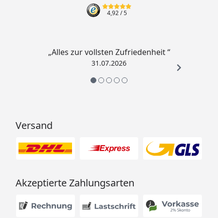
Inhalt: 3 l/ 1275 g
4,92
/ 5
Pelletgröße: 3 mm
Vorteile:
✓ Unterstützt Wachstum und Farbentwicklung
„Alles zur vollsten Zufriedenheit “
✓ Hochverdaulich und wasserfreundlich
31.07.2026
✓ Für große Koi und andere Teichzierfische geeignet
Versand
Akzeptierte Zahlungsarten