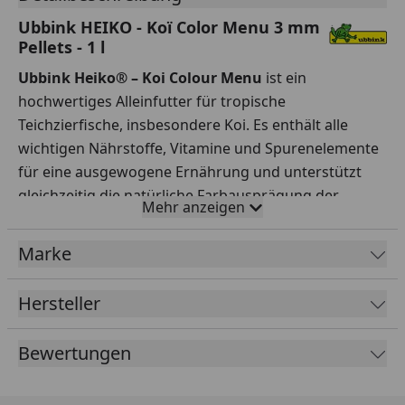
Ubbink HEIKO - Koï Color Menu 3 mm
Pellets - 1 l
Ubbink Heiko® – Koi Colour Menu
ist ein
hochwertiges Alleinfutter für tropische
Teichzierfische, insbesondere Koi. Es enthält alle
wichtigen Nährstoffe, Vitamine und Spurenelemente
für eine ausgewogene Ernährung und unterstützt
gleichzeitig die natürliche Farbausprägung der
Mehr anzeigen
Fische. Die schwimmenden Pellets sind leicht
verdaulich und mit einem Durchmesser von 3 mm
Marke
ideal für Fische ab einer Größe von 10 cm geeignet.
Besondere Merkmale:
Hersteller
Enthält Astaxanthin, ein natürliches Karotinoid zur
Bewertungen
Intensivierung roter, gelber und oranger Farbtöne
Unterstützt die Verdauung und reduziert die