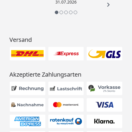
Astaxanthin (27 mg/kg), Bentonit als Bindemittel
31.07.2026
Inhalt: 1 l/ 390 g
Pelletgröße: 3 mm
Vorteile:
Versand
✓ Fördert kräftige, natürliche Farben
✓ Vollwertige Ernährung für gesunde, vitale Koi
✓ Wasserschonend und leicht verdaulich
Akzeptierte Zahlungsarten