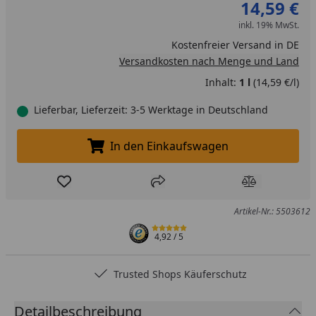
14,59 €
inkl. 19% MwSt.
Kostenfreier Versand in DE
Versandkosten nach Menge und Land
Inhalt:
1 l
(14,59 €/l)
Lieferbar, Lieferzeit: 3-5 Werktage in Deutschland
In den Einkaufswagen
In den Einkaufswagen legen
Produkt zur Wunschliste hinzufügen
Teilen
Produkt Ver
Artikel-Nr.: 5503612
4,92
/ 5
Trusted Shops Käuferschutz
Detailbeschreibung