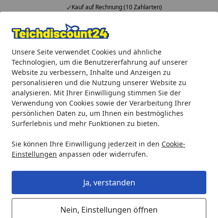
Kauf auf Rechnung (10 Zahlarten)
Alle Produkte
Mein Konto
Wunschl
Ein
Unsere Seite verwendet Cookies und ähnliche
4,92
/ 5
Suchen
Technologien, um die Benutzererfahrung auf unserer
Website zu verbessern, Inhalte und Anzeigen zu
Ubbink HEIKO - Koï Color Menu 3 mm Pellets - 1 l
personalisieren und die Nutzung unserer Website zu
Startseite
analysieren. Mit Ihrer Einwilligung stimmen Sie der
Ubbink HEIKO - Koï Color Menu 3
Verwendung von Cookies sowie der Verarbeitung Ihrer
mm Pellets - 1 l
persönlichen Daten zu, um Ihnen ein bestmögliches
Surferlebnis und mehr Funktionen zu bieten.
Sie können Ihre Einwilligung jederzeit in den
Cookie-
Einstellungen
anpassen oder widerrufen.
Ja, verstanden
Nein, Einstellungen öffnen