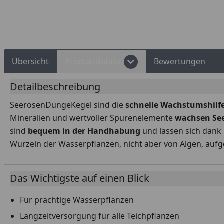
Rechnungskauf
Montageservice
Übersicht
Produktdetails
Bewertungen
Detailbeschreibung
SeerosenDüngeKegel sind die
schnelle Wachstumshilf
Mineralien und wertvoller Spurenelemente
wachsen See
sind
bequem in der Handhabung
und lassen sich dank
Wurzeln der Wasserpflanzen, nicht aber von Algen, au
Das Wichtigste auf einen Blick
Für prächtige Wasserpflanzen
Langzeitversorgung für alle Teichpflanzen