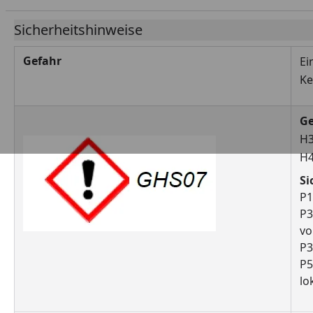
Sicherheitshinweise
Gefahr
Ei
Ke
Ge
H3
H4
Si
P1
P3
vo
P3
P5
lo