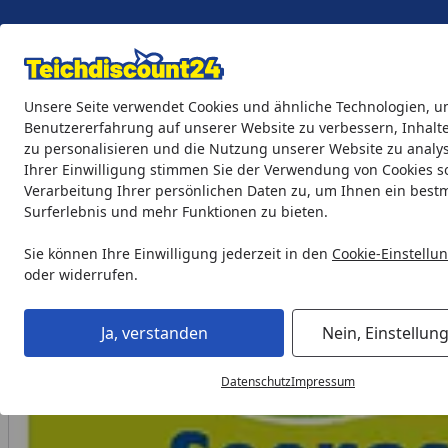
Eigene Montage-Teams
Unsere Seite verwendet Cookies und ähnliche Technologien, u
Benutzererfahrung auf unserer Website zu verbessern, Inhalt
zu personalisieren und die Nutzung unserer Website zu analys
Teichprodukte
Aquaristik
Söll Teichpflege & Fischfutter
Ihrer Einwilligung stimmen Sie der Verwendung von Cookies s
Verarbeitung Ihrer persönlichen Daten zu, um Ihnen ein best
Surferlebnis und mehr Funktionen zu bieten.
Söll Teichpflege & Fischfutter
Teichreinigungsmittel
Söl
Startseite
Sie können Ihre Einwilligung jederzeit in den
Cookie-Einstellu
oder widerrufen.
Ja, verstanden
Nein, Einstellun
Datenschutz
Impressum