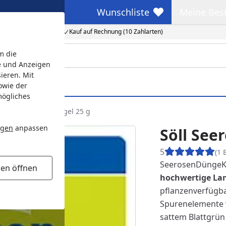
Wunschliste
Meine Bes
Wunschliste
Meine Beste
Kauf auf Rechnung (10 Zahlarten)
m die
e und Anzeigen
ieren. Mit
owie der
mögliches
l SeerosenDüngeKegel 25 g
ngen
anpassen
Söll See
5
(1 
SeerosenDüngeKe
gen öffnen
hochwertige La
pflanzenverfügba
Spurenelemente
sattem Blattgrün