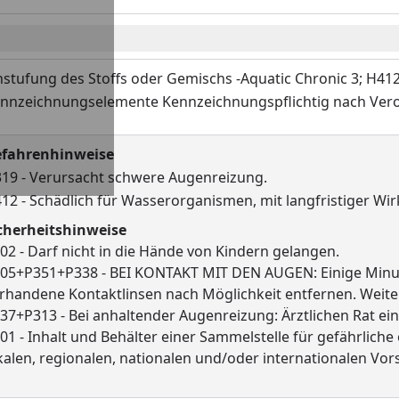
nstufung des Stoffs oder Gemischs -Aquatic Chronic 3; H412
nnzeichnungselemente Kennzeichnungspflichtig nach Veror
fahrenhinweise
19 - Verursacht schwere Augenreizung.
12 - Schädlich für Wasserorganismen, mit langfristiger Wi
cherheitshinweise
02 - Darf nicht in die Hände von Kindern gelangen.
05+P351+P338 - BEI KONTAKT MIT DEN AUGEN: Einige Minut
rhandene Kontaktlinsen nach Möglichkeit entfernen. Weite
37+P313 - Bei anhaltender Augenreizung: Ärztlichen Rat ein
01 - Inhalt und Behälter einer Sammelstelle für gefährliche
kalen, regionalen, nationalen und/oder internationalen Vor