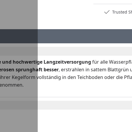
Deutschlands bester Händler
Trusted S
e und hochwertige Langzeitversorgung
für alle Wasserpf
rosen sprunghaft besser
, erstrahlen in sattem Blattgrü
 ihrer Kegelform vollständig in den Teichboden oder die Pf
fgenommen.