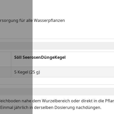
rsorgung für alle Wasserpflanzen
Söll SeerosenDüngeKegel
5 Kegel (25 g)
Teichboden nahe dem Wurzelbereich oder direkt in die Pfl
Einmal jährlich in derselben Dosierung nachdüngen.