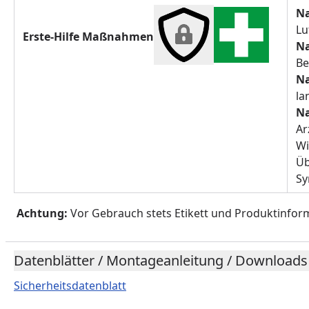
Na
Lu
Erste-Hilfe Maßnahmen
Na
Be
Na
la
Na
Ar
Wi
Üb
Sy
Achtung:
Vor Gebrauch stets Etikett und Produktinfor
Datenblätter / Montageanleitung / Downloads
Sicherheitsdatenblatt