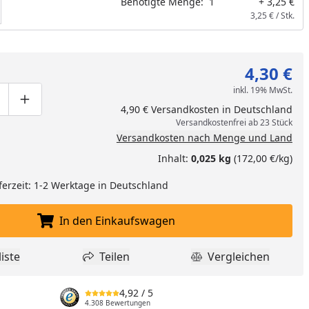
Benötigte Menge:
1
+ 3,25 €
3,25 € / Stk.
4,30 €
inkl. 19% MwSt.
ge um eins verringern
duktmenge manuell eingeben
Produktmenge um eins erhöhen
4,90 € Versandkosten in Deutschland
Versandkostenfrei ab 23 Stück
Versandkosten nach Menge und Land
Inhalt:
0,025 kg
(172,00 €/kg)
ferzeit: 1-2 Werktage in Deutschland
In den Einkaufswagen
In den Einkaufswagen legen
iste
Teilen
Vergleichen
dukt zur Wunschliste hinzufügen
Teilen
Produkt Vergle
4,92
/ 5
4.308 Bewertungen