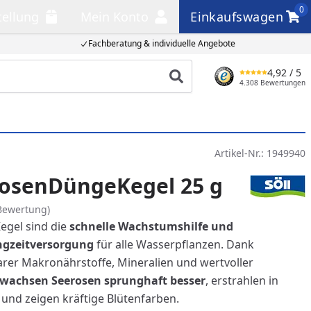
0
tellung
Mein Konto
Einkaufswagen
llung
Mein Konto
Einkaufswagen
Fachberatung & individuelle Angebote
4,92
/ 5
Produkt suchen
4.308 Bewertungen
Artikel-Nr.:
1949940
rosenDüngeKegel 25 g
Bewertung)
gel sind die
schnelle Wachstumshilfe und
ngzeitversorgung
für alle Wasserpflanzen. Dank
rer Makronährstoffe, Mineralien und wertvoller
wachsen Seerosen sprunghaft besser
, erstrahlen in
 und zeigen kräftige Blütenfarben.