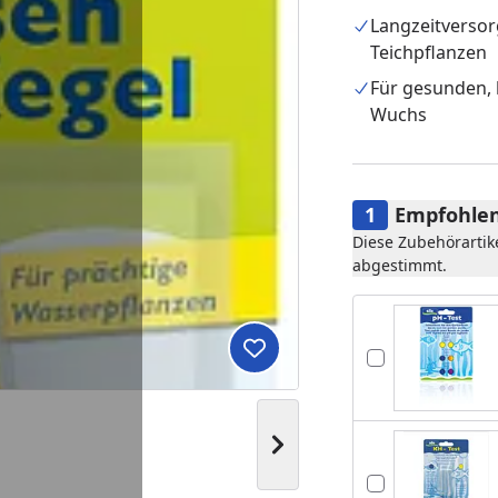
Langzeitversor
Teichpflanzen
Für gesunden, 
Wuchs
Empfohlen
Diese Zubehörartik
abgestimmt.
Produkt zur Wunschliste hi
Nächstes Bild anzeigen