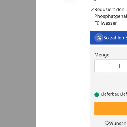
Reduziert den
Phosphatgehal
Füllwasser
So zahlen 
Menge
Produktmen
Pro
Lieferbar, Li
Wunschl
Pro