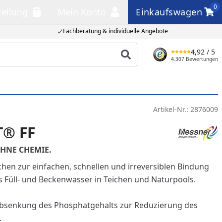
0
tellung
Mein Konto
Einkaufswagen
llung
Mein Konto
Einkaufswagen
Fachberatung & individuelle Angebote
4,92
/ 5
Produkt suchen
4.307 Bewertungen
Artikel-Nr.:
2876009
® FF
HNE CHEMIE.
hen zur einfachen, schnellen und irreversiblen Bindung
nzufügen
 Füll- und Beckenwasser in Teichen und Naturpools.
Absenkung des Phosphatgehalts zur Reduzierung des
.