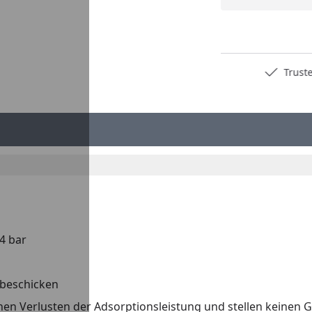
Deutschlands bester Händler
Trusted S
4 bar
 beschicken
en Verlusten der Adsorptionsleistung und stellen keinen 