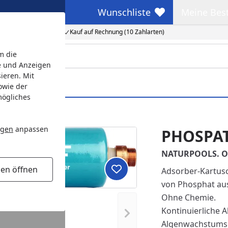
Wunschliste
Meine Bes
Wunschliste
Meine Beste
Kauf auf Rechnung (10 Zahlarten)
m die
e und Anzeigen
ieren. Mit
owie der
mögliches
ngen
anpassen
PHOSPAT
NATURPOOLS. O
gen öffnen
Adsorber-Kartusc
Produkt zur Wunschliste hi
von Phosphat aus
Ohne Chemie.
Kontinuierliche 
Nächstes Bild anzeigen
Algenwachstums