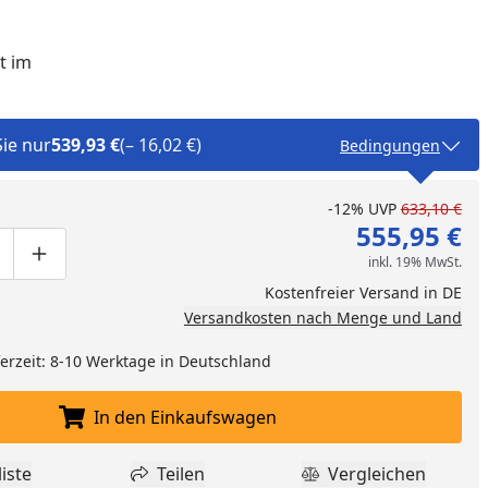
t im
Sie nur
539,93 €
(– 16,02 €)
Bedingungen
-12%
UVP
633,10 €
555,95 €
inkl. 19% MwSt.
ge um eins verringern
duktmenge manuell eingeben
Produktmenge um eins erhöhen
Kostenfreier Versand in DE
Versandkosten nach Menge und Land
eferzeit: 8-10 Werktage in Deutschland
In den Einkaufswagen
In den Einkaufswagen legen
iste
Teilen
Vergleichen
dukt zur Wunschliste hinzufügen
Teilen
Produkt Vergle