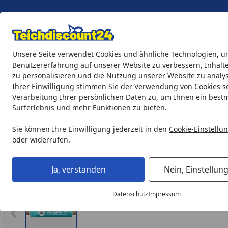
Eigene Montage-Teams
Unsere Seite verwendet Cookies und ähnliche Technologien, u
Benutzererfahrung auf unserer Website zu verbessern, Inhalt
zu personalisieren und die Nutzung unserer Website zu analys
Teichprodukte
Aquaristik
Söll Teichpflege & Fischfutter
Ihrer Einwilligung stimmen Sie der Verwendung von Cookies s
Verarbeitung Ihrer persönlichen Daten zu, um Ihnen ein best
Surferlebnis und mehr Funktionen zu bieten.
PHOSPAT® FF
Startseite
Sie können Ihre Einwilligung jederzeit in den
Cookie-Einstellu
oder widerrufen.
Ja, verstanden
Nein, Einstellun
Datenschutz
Impressum
Vorheriges Bild anzeigen