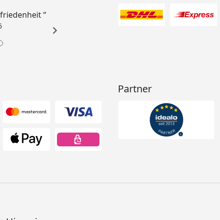
ufriedenheit “
6
Partner